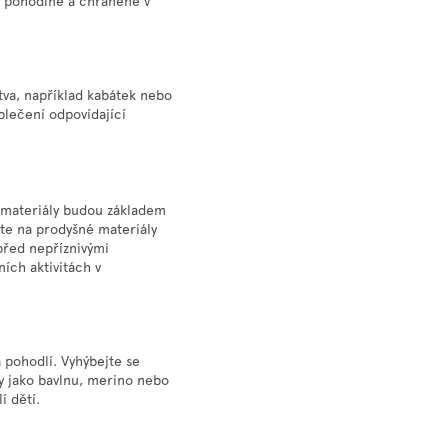
it pohodlně a chráněné v
tva, například kabátek nebo
blečení odpovídající
ní materiály budou základem
te na prodyšné materiály
 před nepříznivými
ích aktivitách v
a pohodlí. Vyhýbejte se
y jako bavlnu, merino nebo
í dětí.