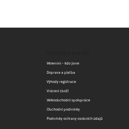
Z
á
p
a
Informace pro vás
t
í
Wowmini - kdo jsme
Doprava a platba
Výhody registrace
Vrácení zboží
Velkoobchodní spolupráce
Obchodní podmínky
Podmínky ochrany osobních údajů