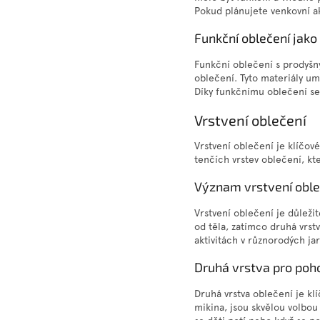
Pokud plánujete venkovní akt
Funkční oblečení jako 
Funkční oblečení s prodyšn
oblečení. Tyto materiály umo
Díky funkčnímu oblečení se
Vrstvení oblečení
Vrstvení oblečení je klíčov
tenčích vrstev oblečení, kt
Význam vrstvení oble
Vrstvení oblečení je důleži
od těla, zatímco druhá vrst
aktivitách v různorodých j
Druhá vrstva pro poho
Druhá vrstva oblečení je klí
mikina, jsou skvělou volbou