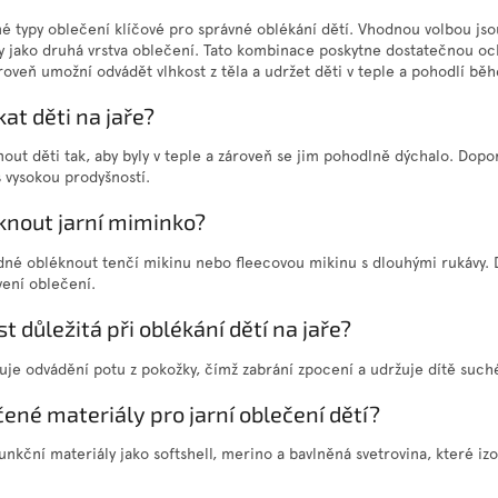
né typy oblečení klíčové pro správné oblékání dětí. Vhodnou volbou jso
 jako druhá vrstva oblečení. Tato kombinace poskytne dostatečnou o
oveň umožní odvádět vlhkost z těla a udržet děti v teple a pohodlí běh
at děti na jaře?
nout děti tak, aby byly v teple a zároveň se jim pohodlně dýchalo. Dopo
s vysokou prodyšností.
knout jarní miminko?
dné obléknout tenčí mikinu nebo fleecovou mikinu s dlouhými rukávy. D
vení oblečení.
t důležitá při oblékání dětí na jaře?
je odvádění potu z pokožky, čímž zabrání zpocení a udržuje dítě suché
čené materiály pro jarní oblečení dětí?
unkční materiály jako softshell, merino a bavlněná svetrovina, které iz