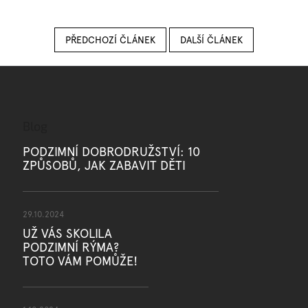
PŘEDCHOZÍ ČLÁNEK
DALŠÍ ČLÁNEK
Blog
PODZIMNÍ DOBRODRUŽSTVÍ: 10
ZPŮSOBŮ, JAK ZABAVIT DĚTI
29.10.2024
UŽ VÁS SKOLILA
PODZIMNÍ RÝMA?
TOTO VÁM POMŮŽE!