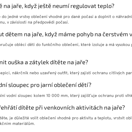
tě na jaře, když ještě neumí regulovat teplo?
 do jedné vrstvy oblečení vhodné pro dané počasí a doplnit o náhradní
u, v závislosti na předpovědi počasí.
ut dětem na jaře, když máme pohyb na čerstvém 
poručuje obléci děti do funkčního oblečení, které izoluje a má vysokou
it ouška a zátylek dítěte na jaře?
pici, nákrčník nebo uzavřený outfit, který zajistí ochranu citlivých pa
odní sloupec pro jarní oblečení dětí?
eální vodní sloupec kolem 10 000 mm, který zajišťuje ochranu proti vlhk
řehřátí dítěte při venkovních aktivitách na jaře?
těte, je důležité volit oblečení vhodné pro aktivitu a teplotu, vrstvit o
nkčním materiálům.