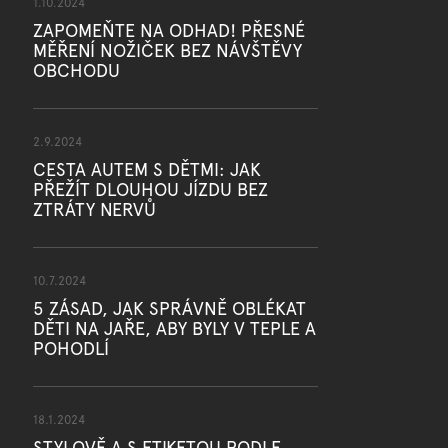
1.10.2024
ZAPOMEŇTE NA ODHAD! PŘESNÉ
MĚŘENÍ NOŽIČEK BEZ NÁVŠTĚVY
OBCHODU
2.9.2024
CESTA AUTEM S DĚTMI: JAK
PŘEŽÍT DLOUHOU JÍZDU BEZ
ZTRÁTY NERVŮ
10.7.2024
5 ZÁSAD, JAK SPRÁVNĚ OBLÉKAT
DĚTI NA JAŘE, ABY BYLY V TEPLE A
POHODLÍ
18.1.2024
STYLOVĚ A S ETIKETOU PODLE