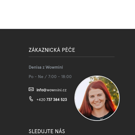
ZÁKAZNICKÁ PÉČE
Denisa z Wowmini
Po - Ne / 7:00 - 18:00
info
@
wowmini.cz
+420
737 384 523
SLEDUJTE NÁS