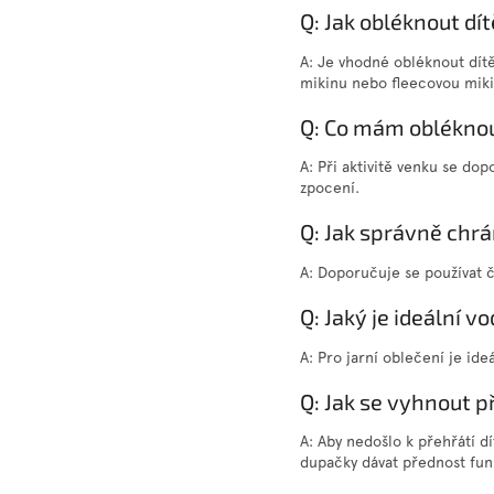
Q: Jak obléknout dí
A: Je vhodné obléknout dítě
mikinu nebo fleecovou mikin
Q: Co mám oblékno
A: Při aktivitě venku se do
zpocení.
Q: Jak správně chrán
A: Doporučuje se používat če
Q: Jaký je ideální v
A: Pro jarní oblečení je id
Q: Jak se vyhnout p
A: Aby nedošlo k přehřátí dí
dupačky dávat přednost fu