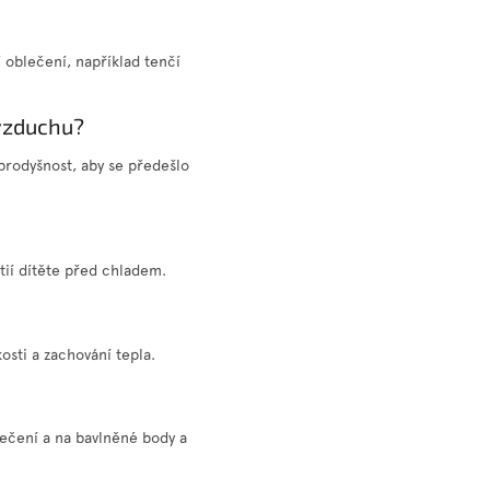
 oblečení, například tenčí
vzduchu?
 prodyšnost, aby se předešlo
rtií dítěte před chladem.
osti a zachování tepla.
blečení a na bavlněné body a