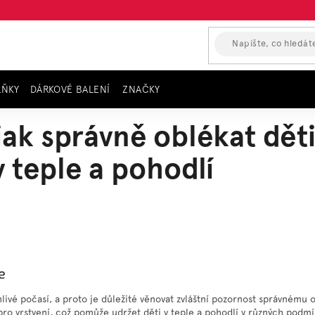
LŇKY
DÁRKOVÉ BALENÍ
ZNAČKY
eple a pohodlí
jak správně oblékat děti
v teple a pohodlí
e
livé počasí, a proto je důležité věnovat zvláštní pozornost správnému 
ro vrstvení, což pomůže udržet děti v teple a pohodlí v různých podmí