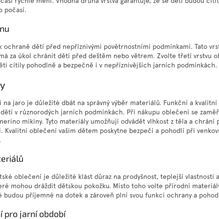
očasí rychle mění. Vhodná druhá vrstva garantuje, že se děti budou cít
 počasí.
anu
í k ochraně dětí před nepříznivými povětrnostními podmínkami. Tato vrs
á za úkol chránit děti před deštěm nebo větrem. Zvolte třetí vrstvu o
ěti cítily pohodlně a bezpečně i v nepříznivějších jarních podmínkách.
ly
i na jaro je důležité dbát na správný výběr materiálů. Funkční a kvalit
a dětí v různorodých jarních podmínkách. Při nákupu oblečení se zaměř
 merino mikiny. Tyto materiály umožňují odvádět vlhkost z těla a chrání
 Kvalitní oblečení vašim dětem poskytne bezpečí a pohodlí při venkovn
.
eriálů
ské oblečení je důležité klást důraz na prodyšnost, teplejší vlastnosti 
eré mohou dráždit dětskou pokožku. Místo toho volte přírodní materiál
ré budou příjemné na dotek a zároveň plní svou funkci ochrany a pohodl
 pro jarní období