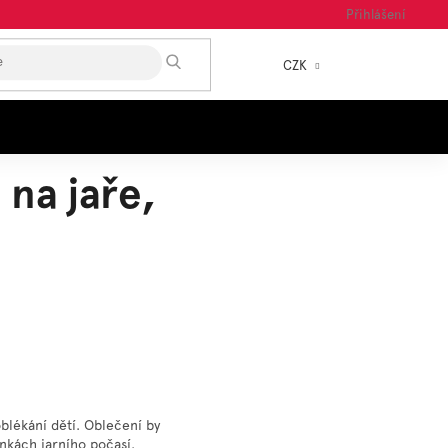
Přihlášení
HLEDAT
CZK
NÁKUP
KOŠÍK
 na jaře,
oblékání dětí. Oblečení by
nkách jarního počasí.