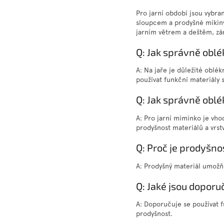
Pro jarní období jsou vybra
sloupcem a prodyšné mikiny
jarním větrem a deštěm, zár
Q: Jak správně oblék
A: Na jaře je důležité oblék
používat funkční materiály 
Q: Jak správně oblé
A: Pro jarní miminko je vho
prodyšnost materiálů a vrst
Q: Proč je prodyšnos
A: Prodyšný materiál umožňu
Q: Jaké jsou doporu
A: Doporučuje se používat f
prodyšnost.