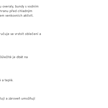
u overaly, bundy s vodním
chranu před chladným
em venkovních aktivit.
ručuje se vrstvit oblečení a
ůležité je dbát na
 a teplé.
olují a zároveň umožňují