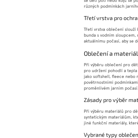
se děti potí nebo když se p
různých podmínkách jarního
Třetí vrstva pro ochr
Třetí vrstva oblečení slouž
bunda s vodním sloupcem, m
aktuálnímu počasí, aby se d
Oblečení a materiá
Při výběru oblečení pro dět
pro udržení pohodlí a tepl
jako softshell, fleece nebo
povětrnostními podmínkami.
proměnlivém jarním počasí
Zásady pro výběr mat
Při výběru materiálů pro dět
syntetickým materiálům, kt
jiné funkční materiály, kte
Vybrané typy oblečení