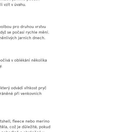
i vzít v úvahu.
volbou pro druhou vrstvu
když se počasí rychle mění.
měnlivých jarních dnech.
očívá v oblékání několika
y.
který odvádí vlhkost pryč
hráněné při venkovních
ftshell, fleece nebo merino
těla, což je důležité, pokud