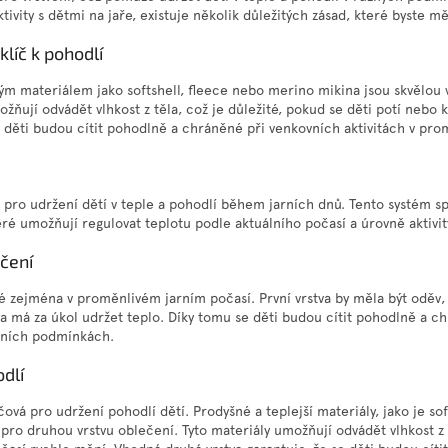
ivity s dětmi na jaře, existuje několik důležitých zásad, které byste měl
klíč k pohodlí
ým materiálem jako softshell, fleece nebo merino mikina jsou skvělou 
žňují odvádět vlhkost z těla, což je důležité, pokud se děti potí nebo 
 děti budou cítit pohodlně a chráněné při venkovních aktivitách v pro
é pro udržení dětí v teple a pohodlí během jarních dnů. Tento systém sp
eré umožňují regulovat teplotu podle aktuálního počasí a úrovně aktivit
čení
té zejména v proměnlivém jarním počasí. První vrstva by měla být oděv, 
va má za úkol udržet teplo. Díky tomu se děti budou cítit pohodlně a c
arních podmínkách.
dlí
čová pro udržení pohodlí dětí. Prodyšné a teplejší materiály, jako je so
 pro druhou vrstvu oblečení. Tyto materiály umožňují odvádět vlhkost z 