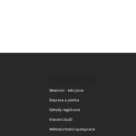
Z
á
p
a
Informace pro vás
t
í
Wowmini - kdo jsme
Doprava a platba
Výhody registrace
Vrácení zboží
Velkoobchodní spolupráce