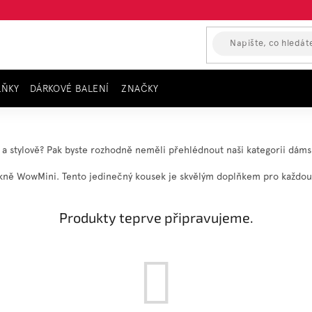
LŇKY
DÁRKOVÉ BALENÍ
ZNAČKY
ně a stylově? Pak byste rozhodně neměli přehlédnout naši kategorii dám
 sukně WowMini. Tento jedinečný kousek je skvělým doplňkem pro každo
Produkty teprve připravujeme.