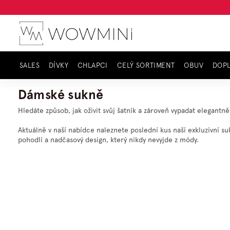
Přejít
na
obsah
SALES
DÍVKY
CHLAPCI
CELÝ SORTIMENT
OBUV
DOP
Domů
Celý sortiment
Maminky
Sukně
Dámské sukně
Hledáte způsob, jak oživit svůj šatník a zároveň vypadat elegant
Aktuálně v naší nabídce naleznete poslední kus naší exkluzivní
pohodlí a nadčasový design, který nikdy nevyjde z módy.