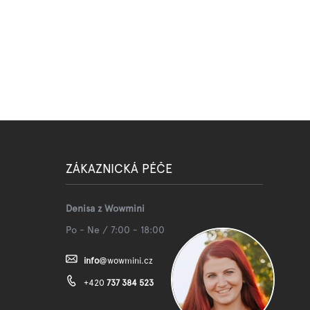
ZÁKAZNICKÁ PÉČE
Denisa z Wowmini
Po - Ne / 7:00 - 18:00
info
@
wowmini.cz
+420
737 384 523