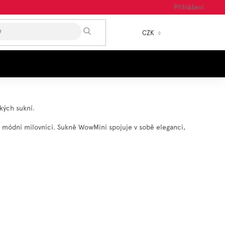
Přihlášení
HLEDAT
CZK
NÁKUP
KOŠÍK
ských sukní.
u módní milovnici. Sukně WowMini spojuje v sobě eleganci,