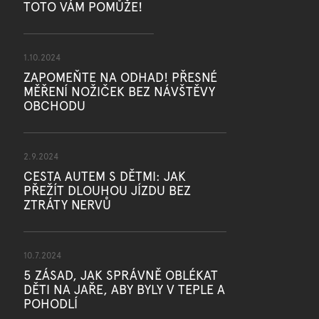
TOTO VÁM POMŮŽE!
1.10.2024
ZAPOMEŇTE NA ODHAD! PŘESNÉ
MĚŘENÍ NOŽIČEK BEZ NÁVŠTĚVY
OBCHODU
2.9.2024
CESTA AUTEM S DĚTMI: JAK
PŘEŽÍT DLOUHOU JÍZDU BEZ
ZTRÁTY NERVŮ
10.7.2024
5 ZÁSAD, JAK SPRÁVNĚ OBLÉKAT
DĚTI NA JAŘE, ABY BYLY V TEPLE A
POHODLÍ