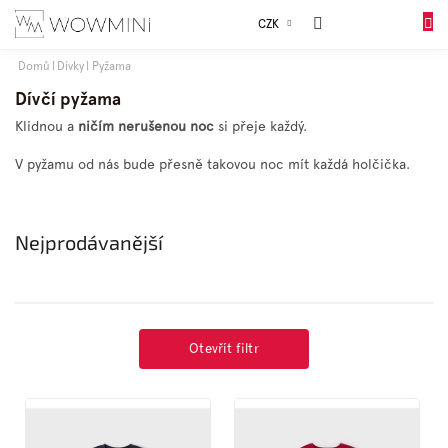
Přejít
Sales
CZK
na
DO
obsah
KOŠÍK
Domů
Dívky
Pyžama
Dívky
Dívčí pyžama
Klidnou a
ničím nerušenou noc
si přeje každý.
Chlapci
V pyžamu od nás bude přesně takovou noc mít každá holčička.
Celý
sortiment
Nejprodávanější
Obuv
Doplňky
Otevřít filtr
V
Dárkové
ý
balení
p