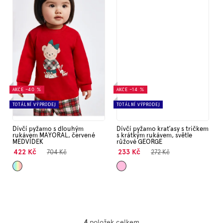
AKCE
–40 %
AKCE
–14 %
TOTÁLNÍ VÝPRODEJ
TOTÁLNÍ VÝPRODEJ
Dívčí pyžamo s dlouhým
Dívčí pyžamo kraťasy s tričkem
rukávem MAYORAL, červené
s krátkým rukávem, světle
MEDVÍDEK
růžové GEORGE
422 Kč
233 Kč
704 Kč
272 Kč
Mix
Světle
4
položek celkem