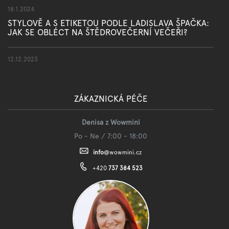
18.1.2024
STYLOVĚ A S ETIKETOU PODLE LADISLAVA ŠPAČKA:
JAK SE OBLÉCT NA ŠTĚDROVEČERNÍ VEČEŘI?
12.12.2023
ZÁKAZNICKÁ PÉČE
Denisa z Wowmini
Po - Ne / 7:00 - 18:00
info
@
wowmini.cz
+420
737 384 523