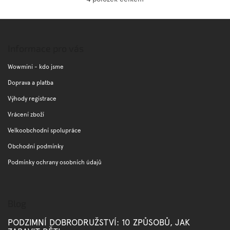
O
v
l
Z
á
á
d
p
Informace pro vás
a
a
c
t
Wowmini - kdo jsme
í
í
p
Doprava a platba
r
Výhody registrace
v
k
Vrácení zboží
y
v
Velkoobchodní spolupráce
ý
Obchodní podmínky
p
i
Podmínky ochrany osobních údajů
s
u
Blog
PODZIMNÍ DOBRODRUŽSTVÍ: 10 ZPŮSOBŮ, JAK