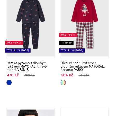
i
Značky
s
p
r
Měna
(CZK)
o
d
AKCE
–40 %
u
Přihlášení
k
AKCE
–39 %
TIP NA 🎁
t
TOTÁLNÍ VÝPRODEJ
TOTÁLNÍ VÝPRODEJ
ů
Dětské pyžamo s dlouhým
Dívčí vánoční pyžamo s
rukávem MAYORAL, tmavě
dlouhým rukávem MAYORAL,
modré VESMÍR
červené DÁRKY
470 Kč
504 Kč
780 Kč
840 Kč
Tmavě
Mix