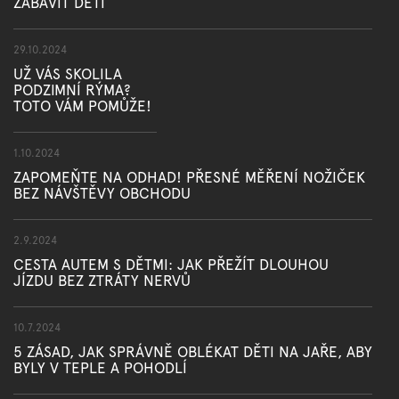
ZABAVIT DĚTI
29.10.2024
UŽ VÁS SKOLILA
PODZIMNÍ RÝMA?
TOTO VÁM POMŮŽE!
1.10.2024
ZAPOMEŇTE NA ODHAD! PŘESNÉ MĚŘENÍ NOŽIČEK
BEZ NÁVŠTĚVY OBCHODU
2.9.2024
CESTA AUTEM S DĚTMI: JAK PŘEŽÍT DLOUHOU
JÍZDU BEZ ZTRÁTY NERVŮ
10.7.2024
5 ZÁSAD, JAK SPRÁVNĚ OBLÉKAT DĚTI NA JAŘE, ABY
BYLY V TEPLE A POHODLÍ