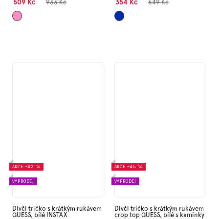
509 Kč
354 Kč
933 Kč
649 Kč
Růžová
Tmavě
AKCE
–42 %
AKCE
–45 %
VÝPRODEJ
VÝPRODEJ
Dívčí tričko s krátkým rukávem
Dívčí tričko s krátkým rukávem
GUESS, bílé INSTAX
crop top GUESS, bílé s kamínky