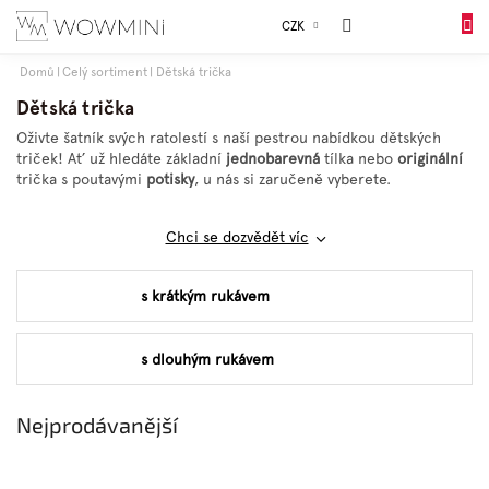
Přejít
Sales
CZK
na
DO
obsah
KOŠÍK
Domů
Celý sortiment
Dětská trička
Dívky
Dětská trička
Oživte šatník svých ratolestí s naší pestrou nabídkou dětských
triček! Ať už hledáte základní
jednobarevná
tílka nebo
originální
Chlapci
trička s poutavými
potisky
, u nás si zaručeně vyberete.
Celý
Chci se dozvědět víc
sortiment
s krátkým rukávem
Obuv
s dlouhým rukávem
Doplňky
Nejprodávanější
Dárkové
balení