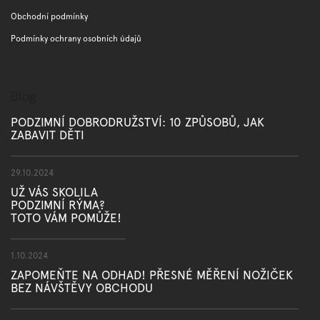
Obchodní podmínky
Podmínky ochrany osobních údajů
Blog
PODZIMNÍ DOBRODRUŽSTVÍ: 10 ZPŮSOBŮ, JAK
ZABAVIT DĚTI
29.10.2024
UŽ VÁS SKOLILA
PODZIMNÍ RÝMA?
TOTO VÁM POMŮŽE!
1.10.2024
ZAPOMEŇTE NA ODHAD! PŘESNÉ MĚŘENÍ NOŽIČEK
BEZ NÁVŠTĚVY OBCHODU