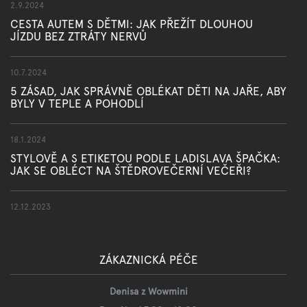
2.9.2024
CESTA AUTEM S DĚTMI: JAK PŘEŽÍT DLOUHOU
JÍZDU BEZ ZTRÁTY NERVŮ
10.7.2024
5 ZÁSAD, JAK SPRÁVNĚ OBLÉKAT DĚTI NA JAŘE, ABY
BYLY V TEPLE A POHODLÍ
18.1.2024
STYLOVĚ A S ETIKETOU PODLE LADISLAVA ŠPAČKA:
JAK SE OBLÉCT NA ŠTĚDROVEČERNÍ VEČEŘI?
12.12.2023
ZÁKAZNICKÁ PÉČE
Denisa z Wowmini