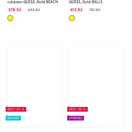
rukávem GUESS, žluté BEACH
GUESS, žluté BALLS
378 Kč
413 Kč
693 Kč
757 Kč
Žlutá
Žlutá
AKCE
–45 %
AKCE
–45 %
NOVINKA
VÝPRODEJ