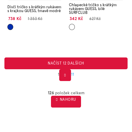
Chlapecké tričko s krátkým
Dívčí tričko s krátkým rukávem
rukávem GUESS, bílé
s krajkou GUESS, tmavě modré
SURFCLUB
738 Kč
342 Kč
1 353 Kč
627 Kč
Tmavě
Bílá
NAČÍST 12 DALŠÍCH
1
11
S
O
t
v
126
položek celkem
r
l
NAHORU
á
á
d
n
a
k
c
o
í
v
p
á