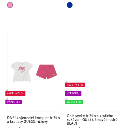
Růžová
Tmavě
AKCE
–45 %
AKCE
–45 %
VÝPRODEJ
VÝPRODEJ
GUESS ECO
Chlapecké tričko s krátkým
Dívčí kojenecký komplet tričko
rukávem GUESS, tmavě modré
a kraťasy GUESS, růžový
BEACH