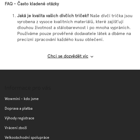
r
FAQ - Často kladené otázky
n
v
í
k
Jaká je kvalita vašich dívčích triček?
Naše dívčí trička jsou
y
vyrobena z vysoce kvalitních materiálů, které zajišťují
v
dlouhou životnost a stálobarevnost i po mnoha vypráních.
ý
Používáme pouze prověřené dodavatele látek a dbáme na
p
precizní zpracování každého kusu oblečení.
i
s
u
Chci se dozvědět víc
Z
á
p
Informace pro vás
a
t
Wowmini - kdo jsme
í
Doprava a platba
Výhody registrace
Vrácení zboží
Velkoobchodní spolupráce