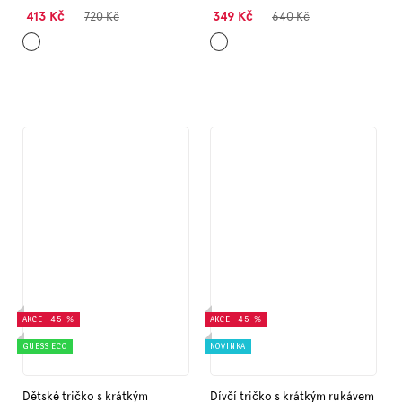
413 Kč
349 Kč
720 Kč
640 Kč
Bílá
Bílá
AKCE
–45 %
AKCE
–45 %
GUESS ECO
NOVINKA
Dětské tričko s krátkým
Dívčí tričko s krátkým rukávem