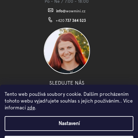
Po - Ne / 7:00 - 18:00
info
@
wowmini.cz
+420
737 384 523
SLEDUJTE NÁS
Tento web používá soubory cookie. Dalším procházením
facebook
instagram
youtube
tohoto webu vyjadřujete souhlas s jejich používáním.. Více
informací
zde
.
Copyright 2026
WOWMINI
. Všechna práva vyhrazena.
Nastavení
Shoptet