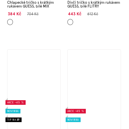
Chlapecké tričko s krátkým
Dívčí tričko s krátkým rukávem
rukávem GUESS, bílé MIX
GUESS, bílé FLITRY
384 Kč
443 Kč
704 Kč
812 Kč
Bílá
Bílá
AKCE
–45 %
NOVINKA
AKCE
–45 %
TIP NA 🎁
NOVINKA