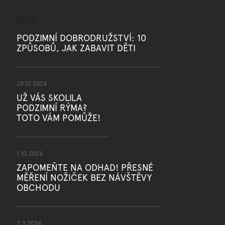
d
a
Blog
c
í
PODZIMNÍ DOBRODRUŽSTVÍ: 10
p
ZPŮSOBŮ, JAK ZABAVIT DĚTI
r
v
k
y
29.10.2024
v
UŽ VÁS SKOLILA
ý
p
PODZIMNÍ RÝMA?
i
TOTO VÁM POMŮŽE!
s
u
1.10.2024
ZAPOMEŇTE NA ODHAD! PŘESNÉ
MĚŘENÍ NOŽIČEK BEZ NÁVŠTĚVY
OBCHODU
2.9.2024