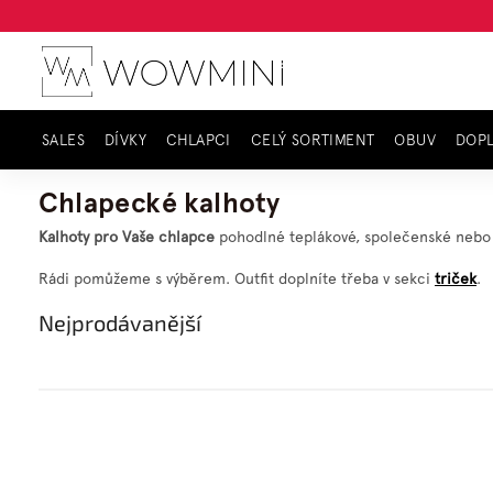
Přejít
na
obsah
SALES
DÍVKY
CHLAPCI
CELÝ SORTIMENT
OBUV
DOP
Domů
Chlapci
Kalhoty a kraťasy
kalhoty
Chlapecké kalhoty
Kalhoty pro Vaše chlapce
pohodlné teplákové, společenské nebo k
Rádi pomůžeme s výběrem. Outfit doplníte třeba v sekci
triček
.
Nejprodávanější