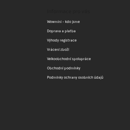
p
a
Informace pro vás
t
í
Wowmini - kdo jsme
Doprava a platba
Výhody registrace
Vrácení zboží
Velkoobchodní spolupráce
Obchodní podmínky
Podmínky ochrany osobních údajů