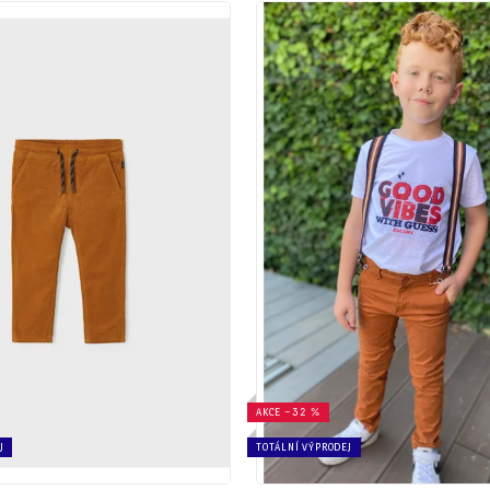
AKCE
–32 %
J
TOTÁLNÍ VÝPRODEJ