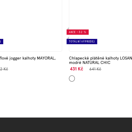
AKCE
–32 %
J
TOTÁLNÍ VÝPRODEJ
flové jogger kalhoty MAYORAL,
Chlapecké plátěné kalhoty LOSAN
modré NATURAL CHIC
431 Kč
2 Kč
641 Kč
Tmavě
modrá
O
v
l
á