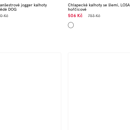
nšestrové jogger kalhoty
Chlapecké kalhoty se šlemi, LOS
nědé DOG
hořčicové
506 Kč
0 Kč
753 Kč
Hnědá