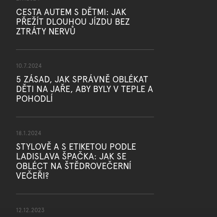
CESTA AUTEM S DĚTMI: JAK
PŘEŽÍT DLOUHOU JÍZDU BEZ
ZTRÁTY NERVŮ
10.7.2024
5 ZÁSAD, JAK SPRÁVNĚ OBLÉKAT
DĚTI NA JAŘE, ABY BYLY V TEPLE A
POHODLÍ
18.1.2024
STYLOVĚ A S ETIKETOU PODLE
LADISLAVA ŠPAČKA: JAK SE
OBLÉCT NA ŠTĚDROVEČERNÍ
VEČEŘI?
12.12.2023