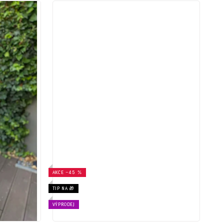
AKCE
–45 %
TIP NA 🎁
VÝPRODEJ