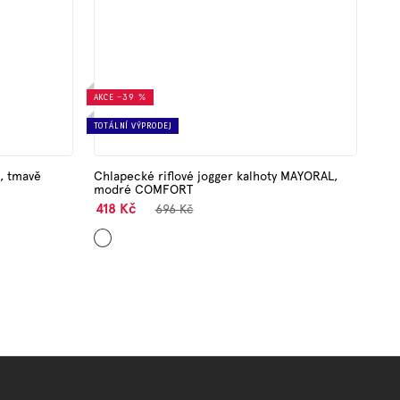
AKCE
–39 %
TOTÁLNÍ VÝPRODEJ
, tmavě
Chlapecké riflové jogger kalhoty MAYORAL,
modré COMFORT
418 Kč
696 Kč
Modrá