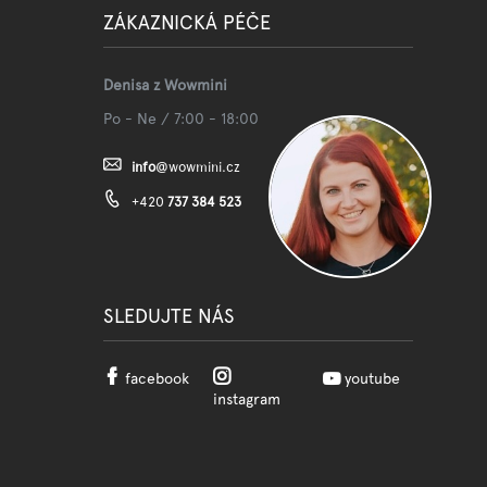
ZÁKAZNICKÁ PÉČE
Denisa z Wowmini
Po - Ne / 7:00 - 18:00
info
@
wowmini.cz
+420
737 384 523
SLEDUJTE NÁS
facebook
youtube
instagram