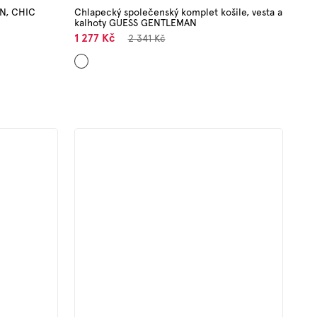
AN, CHIC
Chlapecký společenský komplet košile, vesta a
kalhoty GUESS GENTLEMAN
1 277 Kč
2 341 Kč
Tmavě
modrá