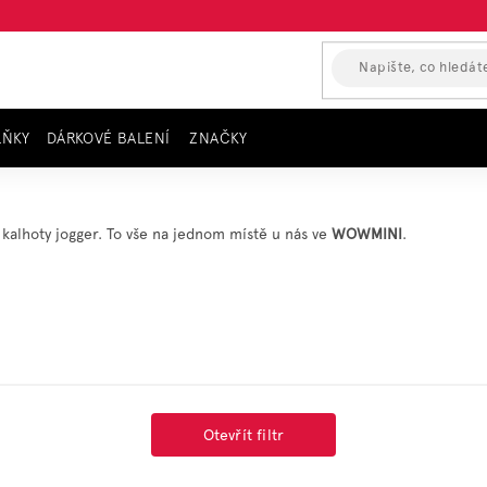
LŇKY
DÁRKOVÉ BALENÍ
ZNAČKY
alhoty jogger. To vše na jednom místě u nás ve
WOWMINI
.
Otevřít filtr