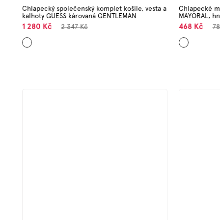
Chlapecký společenský komplet košile, vesta a
Chlapecké ma
kalhoty GUESS károvaná GENTLEMAN
MAYORAL, h
1 280 Kč
468 Kč
2 347 Kč
78
Mix
Hnědá
barev