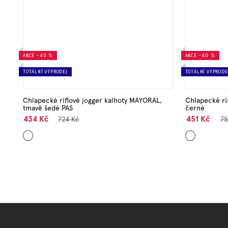
AKCE
–40 %
AKCE
–40 %
TOTÁLNÍ VÝPRODEJ
TOTÁLNÍ VÝPRODE
Chlapecké riflové jogger kalhoty MAYORAL,
Chlapecké ri
tmavě šedé PAS
černé
434 Kč
451 Kč
724 Kč
75
Šedá
Černá
Z
á