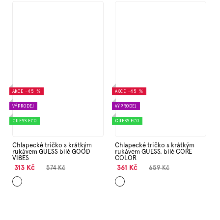
AKCE
–45 %
AKCE
–45 %
VÝPRODEJ
VÝPRODEJ
GUESS ECO
GUESS ECO
Chlapecké tričko s krátkým
Chlapecké tričko s krátkým
rukávem GUESS bílé GOOD
rukávem GUESS, bílé CORE
VIBES
COLOR
313 Kč
361 Kč
574 Kč
659 Kč
Bílá
Bílá