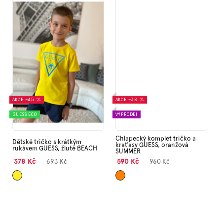
AKCE
–45 %
AKCE
–38 %
GUESS ECO
VÝPRODEJ
Chlapecký komplet tričko a
Dětské tričko s krátkým
kraťasy GUESS, oranžová
rukávem GUESS, žluté BEACH
SUMMER
378 Kč
590 Kč
693 Kč
960 Kč
Žlutá
Oranžová