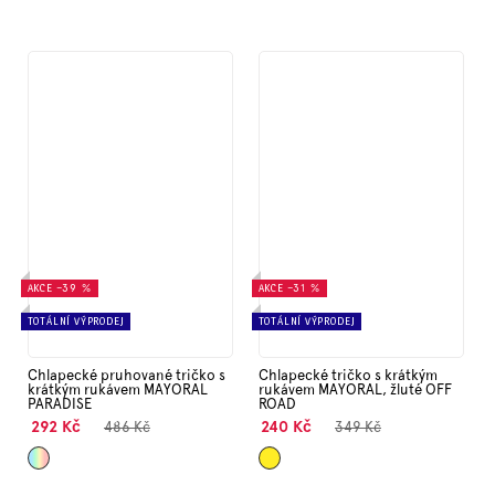
AKCE
–39 %
AKCE
–31 %
TOTÁLNÍ VÝPRODEJ
TOTÁLNÍ VÝPRODEJ
Chlapecké pruhované tričko s
Chlapecké tričko s krátkým
krátkým rukávem MAYORAL
rukávem MAYORAL, žluté OFF
PARADISE
ROAD
292 Kč
240 Kč
486 Kč
349 Kč
Mix
Žlutá