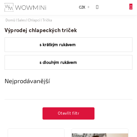
Přejít
Sales
CZK
na
DO
obsah
KOŠÍK
Domů
Sales
Chlapci
Trička
Dívky
Výprodej chlapeckých triček
s krátkým rukávem
Chlapci
s dlouhým rukávem
Celý
sortiment
Nejprodávanější
Obuv
Doplňky
Otevřít filtr
Dárkové
V
balení
ý