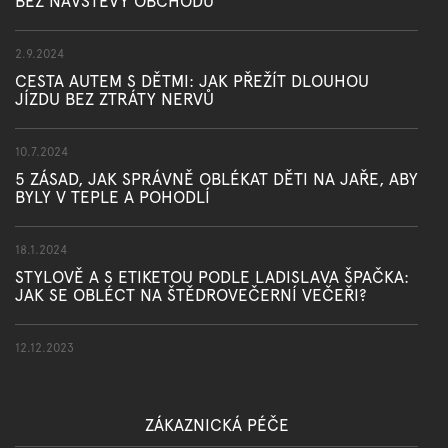
BEZ NÁVŠTĚVY OBCHODU
2.9.2024
CESTA AUTEM S DĚTMI: JAK PŘEŽÍT DLOUHOU
JÍZDU BEZ ZTRÁTY NERVŮ
10.7.2024
5 ZÁSAD, JAK SPRÁVNĚ OBLÉKAT DĚTI NA JAŘE, ABY
BYLY V TEPLE A POHODLÍ
18.1.2024
STYLOVĚ A S ETIKETOU PODLE LADISLAVA ŠPAČKA:
JAK SE OBLÉCT NA ŠTĚDROVEČERNÍ VEČEŘI?
12.12.2023
ZÁKAZNICKÁ PÉČE