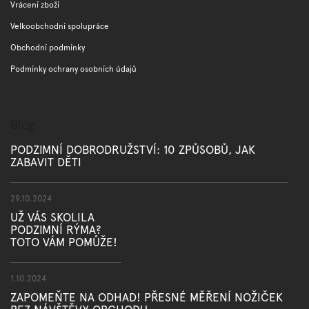
Vrácení zboží
i
s
Velkoobchodní spolupráce
u
Obchodní podmínky
Podmínky ochrany osobních údajů
Blog
PODZIMNÍ DOBRODRUŽSTVÍ: 10 ZPŮSOBŮ, JAK
ZABAVIT DĚTI
29.10.2024
UŽ VÁS SKOLILA
PODZIMNÍ RÝMA?
TOTO VÁM POMŮŽE!
1.10.2024
ZAPOMEŇTE NA ODHAD! PŘESNÉ MĚŘENÍ NOŽIČEK