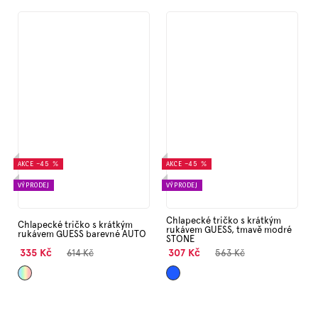
AKCE
–45 %
AKCE
–45 %
VÝPRODEJ
VÝPRODEJ
Chlapecké tričko s krátkým
Chlapecké tričko s krátkým
rukávem GUESS, tmavě modré
rukávem GUESS barevné AUTO
STONE
335 Kč
307 Kč
614 Kč
563 Kč
Mix
Modrá