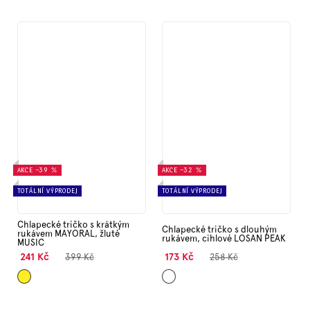
AKCE
–39 %
AKCE
–32 %
TOTÁLNÍ VÝPRODEJ
TOTÁLNÍ VÝPRODEJ
Chlapecké tričko s krátkým
Chlapecké tričko s dlouhým
rukávem MAYORAL, žluté
rukávem, cihlové LOSAN PEAK
MUSIC
241 Kč
173 Kč
399 Kč
258 Kč
Žlutá
Cihlová