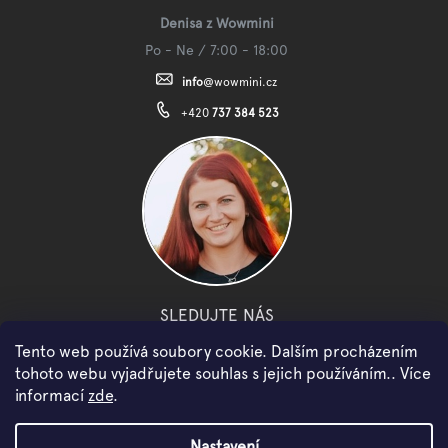
Denisa z Wowmini
Po - Ne / 7:00 - 18:00
info
@
wowmini.cz
+420
737 384 523
SLEDUJTE NÁS
Tento web používá soubory cookie. Dalším procházením
facebook
instagram
youtube
tohoto webu vyjadřujete souhlas s jejich používáním.. Více
informací
zde
.
Copyright 2026
WOWMINI
. Všechna práva vyhrazena.
Nastavení