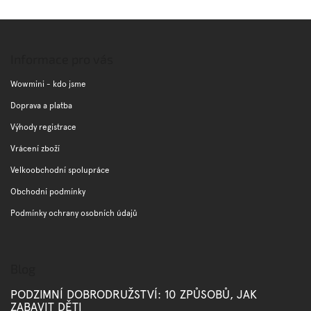
v
l
Z
á
á
d
p
Informace pro vás
a
a
c
t
Wowmini - kdo jsme
í
í
p
Doprava a platba
r
Výhody registrace
v
k
Vrácení zboží
y
v
Velkoobchodní spolupráce
ý
Obchodní podmínky
p
i
Podmínky ochrany osobních údajů
s
u
Blog
PODZIMNÍ DOBRODRUŽSTVÍ: 10 ZPŮSOBŮ, JAK
ZABAVIT DĚTI