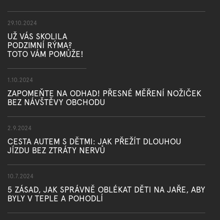
29.10.2024
UŽ VÁS SKOLILA
PODZIMNÍ RÝMA?
TOTO VÁM POMŮŽE!
1.10.2024
ZAPOMEŇTE NA ODHAD! PŘESNÉ MĚŘENÍ NOŽIČEK
BEZ NÁVŠTĚVY OBCHODU
2.9.2024
CESTA AUTEM S DĚTMI: JAK PŘEŽÍT DLOUHOU
JÍZDU BEZ ZTRÁTY NERVŮ
10.7.2024
5 ZÁSAD, JAK SPRÁVNĚ OBLÉKAT DĚTI NA JAŘE, ABY
BYLY V TEPLE A POHODLÍ