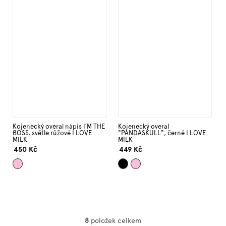
Kojenecký overal nápis I´M THE
Kojenecký overal
BOSS, světle růžové I LOVE
"PANDASKULL", černé I LOVE
MILK
MILK
450 Kč
449 Kč
Světle
Černá
Světle
8
položek celkem
O