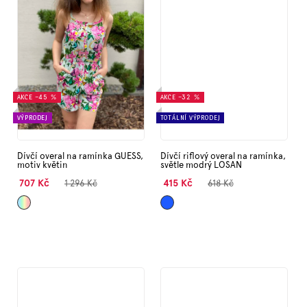
AKCE
–45 %
AKCE
–32 %
VÝPRODEJ
TOTÁLNÍ VÝPRODEJ
Dívčí overal na ramínka GUESS,
Dívčí riflový overal na ramínka,
motiv květin
světle modrý LOSAN
707 Kč
415 Kč
1 296 Kč
618 Kč
Mix
Modrá