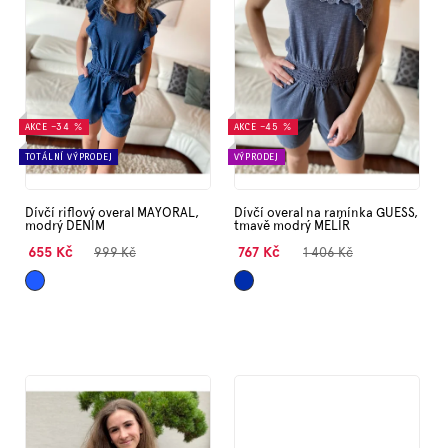
s
p
Značky
r
o
Měna
d
(CZK)
u
k
AKCE
–34 %
AKCE
–45 %
t
Přihlášení
TOTÁLNÍ VÝPRODEJ
VÝPRODEJ
ů
Dívčí riflový overal MAYORAL,
Dívčí overal na ramínka GUESS,
modrý DENIM
tmavě modrý MELÍR
655 Kč
767 Kč
999 Kč
1 406 Kč
Modrá
Tmavě