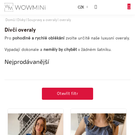
Přejít
Sales
CZK
na
DO
obsah
KOŠÍK
Domů
Dívky
Soupravy a overaly
overaly
Dívky
Dívčí overaly
Pro
pohodlné a rychlé oblékání
zvolte určitě naše luxusní overaly.
Chlapci
Vypadají dokonale a
neměly by chybět
v žádném šatníku.
Nejprodávanější
Celý
sortiment
Obuv
Otevřít filtr
Doplňky
V
ý
p
Dárkové
balení
i