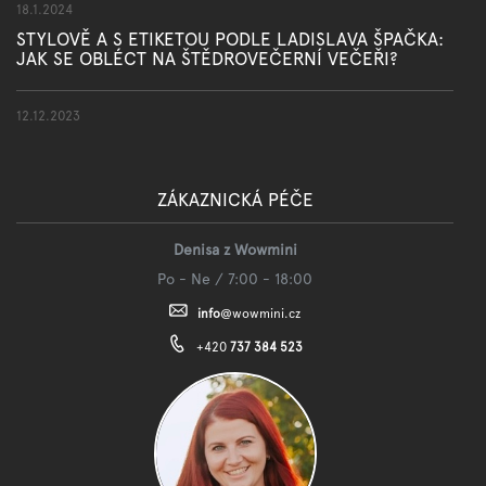
18.1.2024
STYLOVĚ A S ETIKETOU PODLE LADISLAVA ŠPAČKA:
JAK SE OBLÉCT NA ŠTĚDROVEČERNÍ VEČEŘI?
12.12.2023
ZÁKAZNICKÁ PÉČE
Denisa z Wowmini
Po - Ne / 7:00 - 18:00
info
@
wowmini.cz
+420
737 384 523