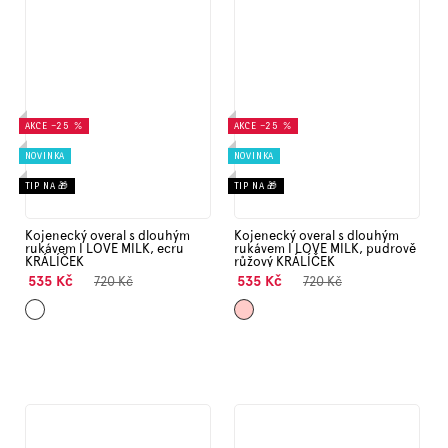
AKCE
–25 %
AKCE
–25 %
NOVINKA
NOVINKA
TIP NA 🎁
TIP NA 🎁
Kojenecký overal s dlouhým
Kojenecký overal s dlouhým
rukávem I LOVE MILK, ecru
rukávem I LOVE MILK, pudrově
KRÁLÍČEK
růžový KRÁLÍČEK
535 Kč
535 Kč
720 Kč
720 Kč
Ecru
Starorůžová