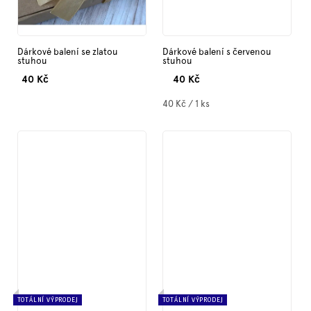
Dárkové balení se zlatou
Dárkové balení s červenou
stuhou
stuhou
40 Kč
40 Kč
Měrná
40 Kč / 1 ks
cena:
TOTÁLNÍ VÝPRODEJ
TOTÁLNÍ VÝPRODEJ