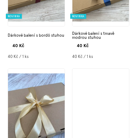
u
Značky
k
t
NOVINKA
NOVINKA
ů
Měna
(CZK)
Dárkové balení s tmavě
Dárkové balení s bordó stuhou
modrou stuhou
40 Kč
40 Kč
Přihlášení
Měrná
Měrná
40 Kč / 1 ks
40 Kč / 1 ks
cena:
cena: