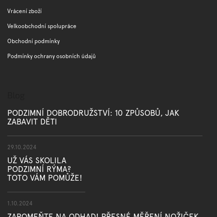
ý
p
Vrácení zboží
i
Velkoobchodní spolupráce
s
u
Obchodní podmínky
Podmínky ochrany osobních údajů
Blog
PODZIMNÍ DOBRODRUŽSTVÍ: 10 ZPŮSOBŮ, JAK
ZABAVIT DĚTI
29.10.2024
UŽ VÁS SKOLILA
PODZIMNÍ RÝMA?
TOTO VÁM POMŮŽE!
1.10.2024
ZAPOMEŇTE NA ODHAD! PŘESNÉ MĚŘENÍ NOŽIČEK