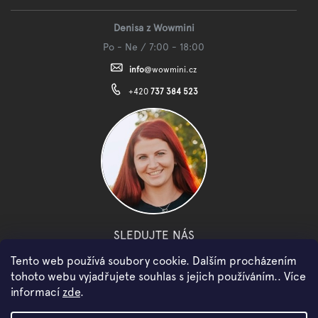
Denisa z Wowmini
Po - Ne / 7:00 - 18:00
info
@
wowmini.cz
+420
737 384 523
SLEDUJTE NÁS
Tento web používá soubory cookie. Dalším procházením
facebook
instagram
youtube
tohoto webu vyjadřujete souhlas s jejich používáním.. Více
informací
zde
.
Copyright 2026
WOWMINI
. Všechna práva vyhrazena.