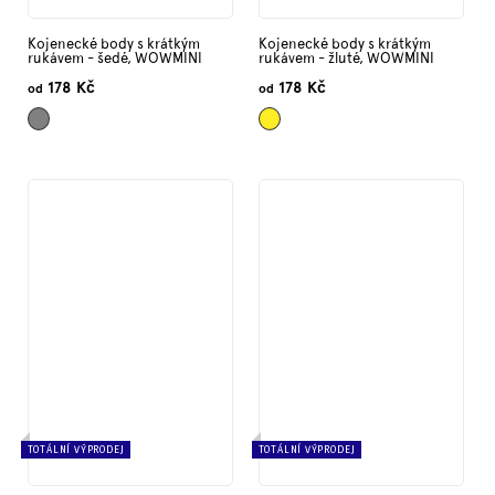
Kojenecké body s krátkým
Kojenecké body s krátkým
rukávem - šedé, WOWMINI
rukávem - žluté, WOWMINI
178 Kč
178 Kč
od
od
Šedá
Žlutá
TOTÁLNÍ VÝPRODEJ
TOTÁLNÍ VÝPRODEJ