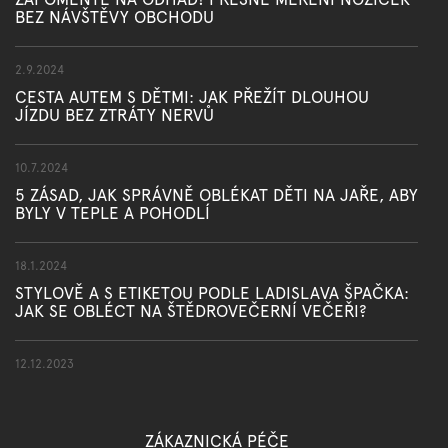
BEZ NÁVŠTĚVY OBCHODU
2.9.2024
CESTA AUTEM S DĚTMI: JAK PŘEŽÍT DLOUHOU
JÍZDU BEZ ZTRÁTY NERVŮ
10.7.2024
5 ZÁSAD, JAK SPRÁVNĚ OBLÉKAT DĚTI NA JAŘE, ABY
BYLY V TEPLE A POHODLÍ
18.1.2024
STYLOVĚ A S ETIKETOU PODLE LADISLAVA ŠPAČKA:
JAK SE OBLÉCT NA ŠTĚDROVEČERNÍ VEČEŘI?
12.12.2023
ZÁKAZNICKÁ PÉČE