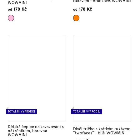
rukávem - oranžové, WOWMINI
WOWMINI
178 Kč
178 Kč
od
od
Světle
Oranžová
TOTÁLNÍ VÝPRODEJ
TOTÁLNÍ VÝPRODEJ
Dětská čepice na zavazování s
Dívčí tričko s krátkým rukávem
nákrčníkem, barevná
"twofaces" - bílé, WOWMINI
WOWMINI