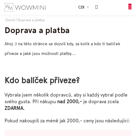
Přejít
Sales
CZK
na
DO
obsah
KOŠÍK
Domů
Doprava a platba
Dívky
Doprava a platba
Ahoj :) na této stránce se dozvíš kdy, za kolik a kdo ti balíček
Chlapci
přiveze a jaké jsou možnosti platby....
Celý
sortiment
Kdo balíček přiveze?
Obuv
Vybrala jsem několik dopravců, aby si každý vybral podle
svého gusta. Při nákupu
nad 2000,-
je doprava zcela
Doplňky
ZDARMA.
Pokud nakoupíš za méně jak 2000,- ceny jsou následující:
Dárkové
balení