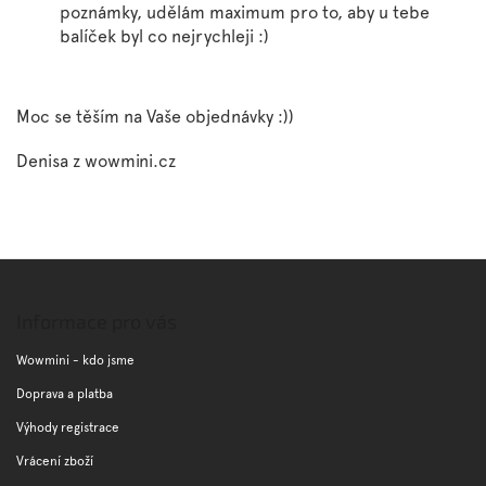
poznámky, udělám maximum pro to, aby u tebe
balíček byl co nejrychleji :)
Moc se těším na Vaše objednávky :))
Denisa z wowmini.cz
Z
á
p
Informace pro vás
a
t
Wowmini - kdo jsme
í
Doprava a platba
Výhody registrace
Vrácení zboží