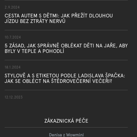
2.9.2024
CESTA AUTEM S DĚTMI: JAK PŘEŽÍT DLOUHOU
JÍZDU BEZ ZTRÁTY NERVŮ
10.7.2024
5 ZÁSAD, JAK SPRÁVNĚ OBLÉKAT DĚTI NA JAŘE, ABY
BYLY V TEPLE A POHODLÍ
18.1.2024
STYLOVĚ A S ETIKETOU PODLE LADISLAVA ŠPAČKA:
JAK SE OBLÉCT NA ŠTĚDROVEČERNÍ VEČEŘI?
12.12.2023
ZÁKAZNICKÁ PÉČE
Denisa z Wowmini