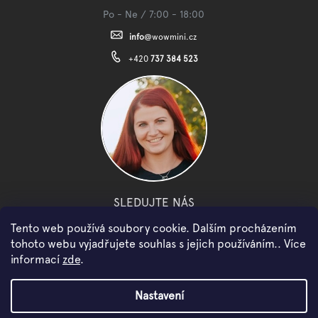
Po - Ne / 7:00 - 18:00
info
@
wowmini.cz
+420
737 384 523
SLEDUJTE NÁS
Tento web používá soubory cookie. Dalším procházením
facebook
instagram
youtube
tohoto webu vyjadřujete souhlas s jejich používáním.. Více
informací
zde
.
Copyright 2026
WOWMINI
. Všechna práva vyhrazena.
Nastavení