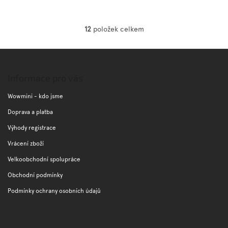
12
položek celkem
O
v
l
Z
á
á
d
p
Informace pro vás
a
a
c
t
Wowmini - kdo jsme
í
í
p
Doprava a platba
r
Výhody registrace
v
k
Vrácení zboží
y
v
Velkoobchodní spolupráce
ý
Obchodní podmínky
p
i
Podmínky ochrany osobních údajů
s
u