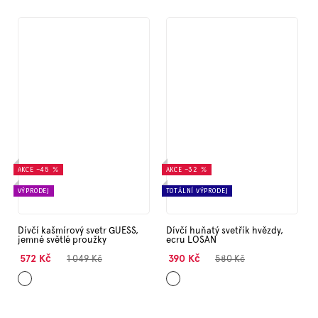
AKCE
–45 %
AKCE
–32 %
VÝPRODEJ
TOTÁLNÍ VÝPRODEJ
Dívčí kašmírový svetr GUESS,
Dívčí huňatý svetřík hvězdy,
jemné světlé proužky
ecru LOSAN
572 Kč
390 Kč
1 049 Kč
580 Kč
Krémová
Bílá