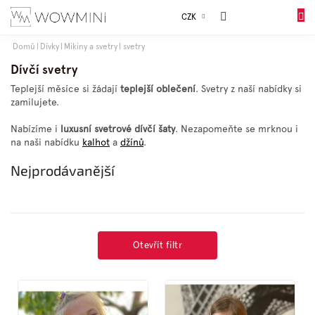
Přejít
Sales
CZK
na
DO
obsah
KOŠÍK
Domů
Dívky
Mikiny a svetry
svetry
Dívky
Dívčí svetry
Teplejší měsíce si žádají
teplejší oblečení
. Svetry z naší nabídky si
zamilujete.
Chlapci
Nabízíme i
luxusní svetrové dívčí šaty
. Nezapomeňte se mrknou i
na naši nabídku
kalhot
a
džínů
.
Celý
sortiment
Nejprodávanější
Obuv
Doplňky
Otevřít filtr
V
Dárkové
ý
balení
p