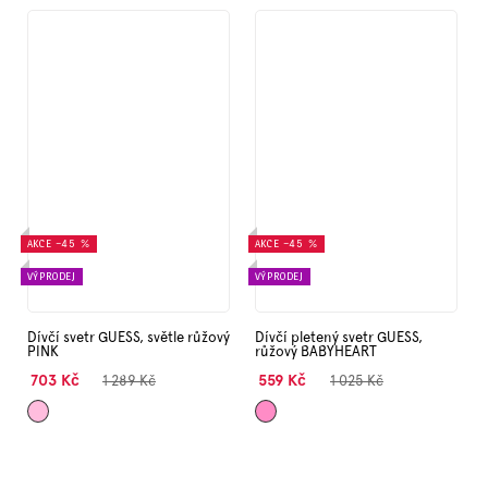
AKCE
–45 %
AKCE
–45 %
VÝPRODEJ
VÝPRODEJ
Dívčí svetr GUESS, světle růžový
Dívčí pletený svetr GUESS,
PINK
růžový BABYHEART
703 Kč
559 Kč
1 289 Kč
1 025 Kč
Světle
Růžová