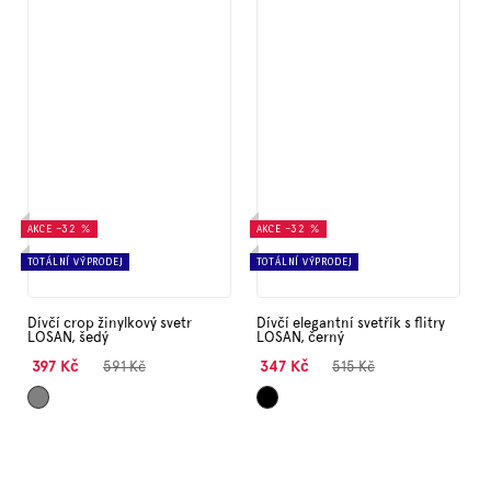
AKCE
–32 %
AKCE
–32 %
TOTÁLNÍ VÝPRODEJ
TOTÁLNÍ VÝPRODEJ
Dívčí crop žinylkový svetr
Dívčí elegantní svetřík s flitry
LOSAN, šedý
LOSAN, černý
397 Kč
347 Kč
591 Kč
515 Kč
Šedá
Černá