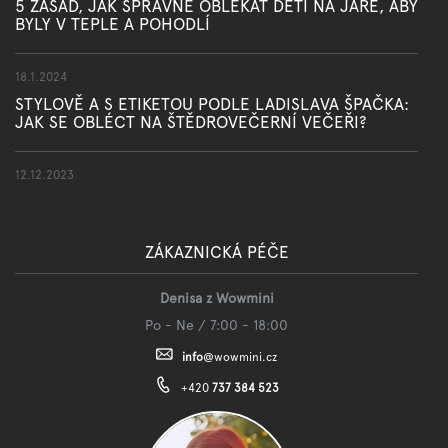
5 ZÁSAD, JAK SPRÁVNĚ OBLÉKAT DĚTI NA JAŘE, ABY
BYLY V TEPLE A POHODLÍ
18.1.2024
STYLOVĚ A S ETIKETOU PODLE LADISLAVA ŠPAČKA:
JAK SE OBLÉCT NA ŠTĚDROVEČERNÍ VEČEŘI?
12.12.2023
ZÁKAZNICKÁ PÉČE
Denisa z Wowmini
Po - Ne / 7:00 - 18:00
info
@
wowmini.cz
+420
737 384 523