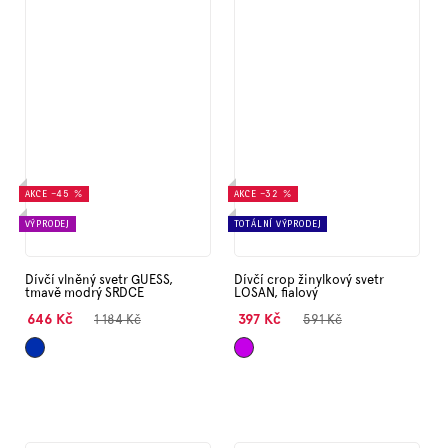
AKCE
–45 %
AKCE
–32 %
VÝPRODEJ
TOTÁLNÍ VÝPRODEJ
Dívčí vlněný svetr GUESS,
Dívčí crop žinylkový svetr
tmavě modrý SRDCE
LOSAN, fialový
646 Kč
397 Kč
1 184 Kč
591 Kč
Tmavě
Fialová