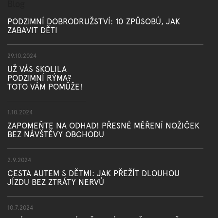
Blog
PODZIMNÍ DOBRODRUŽSTVÍ: 10 ZPŮSOBŮ, JAK
ZABAVIT DĚTI
29.10.2024
UŽ VÁS SKOLILA
PODZIMNÍ RÝMA?
TOTO VÁM POMŮŽE!
1.10.2024
ZAPOMEŇTE NA ODHAD! PŘESNÉ MĚŘENÍ NOŽIČEK
BEZ NÁVŠTĚVY OBCHODU
2.9.2024
CESTA AUTEM S DĚTMI: JAK PŘEŽÍT DLOUHOU
JÍZDU BEZ ZTRÁTY NERVŮ
10.7.2024