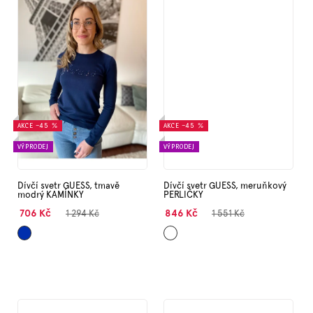
AKCE
–45 %
AKCE
–45 %
VÝPRODEJ
VÝPRODEJ
Dívčí svetr GUESS, tmavě
Dívčí svetr GUESS, meruňkový
modrý KAMÍNKY
PERLIČKY
706 Kč
846 Kč
1 294 Kč
1 551 Kč
Tmavě
Meruňková