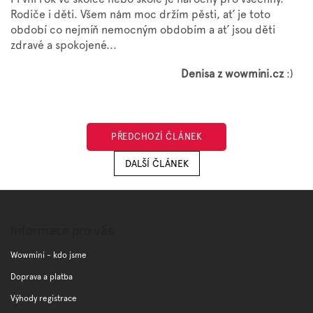
Rodiče i děti. Všem nám moc držím pěsti, ať je toto
období co nejmíň nemocným obdobím a ať jsou děti
zdravé a spokojené...
Denisa z wowmini.cz
:)
PŘEDCHOZÍ ČLÁNEK
DALŠÍ ČLÁNEK
Z
á
p
Informace pro vás
a
t
Wowmini - kdo jsme
í
Doprava a platba
Výhody registrace