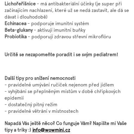
Lichořeřišnice
- má antibakteriální účinky (je super při
začínajícím nachlazení, které už se nedá zastavit, ale dá se
dávat i dlouhodobě)
Echinacea
- podporuje imunitní systém
Beta-glukany
- aktivují imunitní buňky
Probiotika
- podporují zdravou střevní mikroflóru
Určitě se nezapomeňte poradit i se svým pediatrem!
Další tipy pro snížení nemocnosti
- pravidelné umývání ručiček nejenom před jídlem
- vyhýbání se přeplněným místům v době chřipkových
epidemií
- dostatečný pitný režim
- pravidelné větrání v místnostech
Napadá Vás ještě něco? Co funguje Vám? Napište mi Vaše
tipy a triky :)
info@wowmini.cz