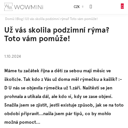
Přejít
Sales
CZK
na
DO
obsah
KOŠÍK
Domů
Blog
Už vás skolila podzimní rýma? Toto vám pomůže!
Dívky
Už vás skolila podzimní rýma?
Toto vám pomůže!
Chlapci
1.10.2024
Celý
sortiment
Máme tu začátek října a děti za sebou mají měsíc ve
škol(c)e. Tak kdo z Vás už doma měl rýmečku a kašlík? :-
Obuv
D U nás se objevila rýmečka už 1.září. Naštěstí se jen
prohnala a utíkala dál, ale kdo ví, kdy se zase objeví.
Doplňky
Snažila jsem se zjistit, jestli existuje způsob, jak se na toto
období připravit...našla jsem pár tipů, co by mohlo
Dárkové
balení
možná pomoct...