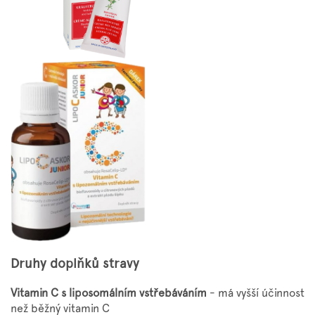
Druhy doplňků stravy
Vitamin C s liposomálním vstřebáváním
- má vyšší účinnost
než běžný vitamin C