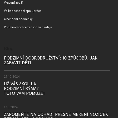
Vrácení zboží
Velkoobchodní spolupráce
Obchodní podmínky
Podmínky ochrany osobních údajů
Blog
PODZIMNÍ DOBRODRUŽSTVÍ: 10 ZPŮSOBŮ, JAK
ZABAVIT DĚTI
29.10.2024
UŽ VÁS SKOLILA
PODZIMNÍ RÝMA?
TOTO VÁM POMŮŽE!
1.10.2024
ZAPOMEŇTE NA ODHAD! PŘESNÉ MĚŘENÍ NOŽIČEK