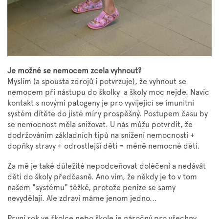
Je možné se nemocem zcela vyhnout?
Myslím (a spousta zdrojů i potvrzuje), že vyhnout se
nemocem při nástupu do školky a školy moc nejde. Navíc
kontakt s novými patogeny je pro vyvíjející se imunitní
systém dítěte do jisté míry prospěšný. Postupem času by
se nemocnost měla snižovat. U nás můžu potvrdit, že
dodržováním základních tipů na snížení nemocnosti +
dopňky stravy + odrostlejší děti = méně nemocné děti.
Za mě je také důležité nepodceňovat doléčení a nedávát
děti do školy předčasně. Ano vím, že někdy je to v tom
našem "systému" těžké, protože peníze se samy
nevydělají. Ale zdraví máme jenom jedno...
První rok ve školce nebo škole je náročný pro všechny.