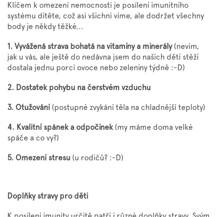
Klíčem k omezení nemocnosti je posílení imunitního
systému dítěte, což asi všichni víme, ale dodržet všechny
body je někdy těžké...
1. Vyvážená strava bohatá na vitamíny a minerály
(nevím,
jak u vás, ale ještě do nedávna jsem do našich dětí stěží
dostala jednu porci ovoce nebo zeleniny týdně :-D)
2. Dostatek pohybu na čerstvém vzduchu
3. Otužování
(postupné zvykání těla na chladnější teploty)
4. Kvalitní spánek a odpočinek
(my máme doma velké
spáče a co vy?)
5. Omezení stresu
(u rodičů? :-D)
Doplňky stravy pro děti
K posílení imunity určitě patří i různé doplňky stravy. Svým