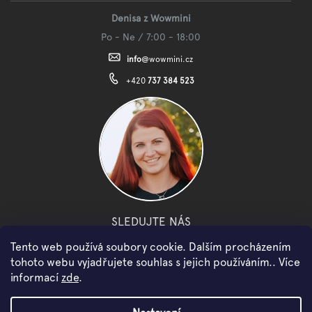
Denisa z Wowmini
Po - Ne / 7:00 - 18:00
info
@
wowmini.cz
+420
737 384 523
SLEDUJTE NÁS
Tento web používá soubory cookie. Dalším procházením
facebook
instagram
youtube
tohoto webu vyjadřujete souhlas s jejich používáním.. Více
informací
zde
.
Copyright 2026
WOWMINI
. Všechna práva vyhrazena.