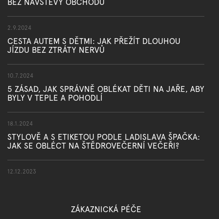
BEZ NÁVŠTĚVY OBCHODU
2.9.2024
CESTA AUTEM S DĚTMI: JAK PŘEŽÍT DLOUHOU
JÍZDU BEZ ZTRÁTY NERVŮ
10.7.2024
5 ZÁSAD, JAK SPRÁVNĚ OBLÉKAT DĚTI NA JAŘE, ABY
BYLY V TEPLE A POHODLÍ
18.1.2024
STYLOVĚ A S ETIKETOU PODLE LADISLAVA ŠPAČKA:
JAK SE OBLÉCT NA ŠTĚDROVEČERNÍ VEČEŘI?
12.12.2023
ZÁKAZNICKÁ PÉČE