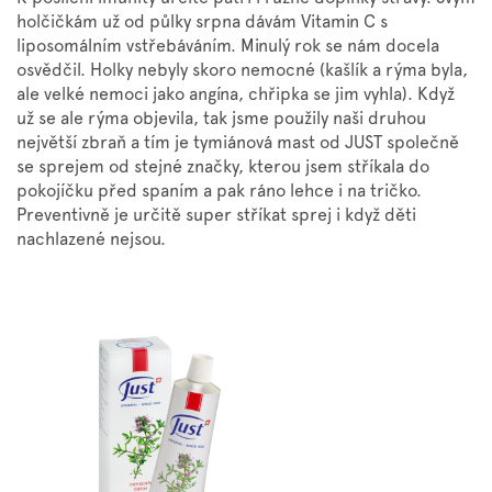
holčičkám už od půlky srpna dávám Vitamin C s
liposomálním vstřebáváním. Minulý rok se nám docela
osvědčil. Holky nebyly skoro nemocné (kašlík a rýma byla,
ale velké nemoci jako angína, chřipka se jim vyhla). Když
už se ale rýma objevila, tak jsme použily naši druhou
největší zbraň a tím je tymiánová mast od JUST společně
se sprejem od stejné značky, kterou jsem stříkala do
pokojíčku před spaním a pak ráno lehce i na tričko.
Preventivně je určitě super stříkat sprej i když děti
nachlazené nejsou.