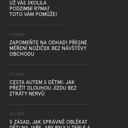
UŽ VÁS SKOLILA
u
PODZIMNÍ RÝMA?
TOTO VÁM POMŮŽE!
1.10.2024
ZAPOMEŇTE NA ODHAD! PŘESNÉ
MĚŘENÍ NOŽIČEK BEZ NÁVŠTĚVY
OBCHODU
2.9.2024
CESTA AUTEM S DĚTMI: JAK
PŘEŽÍT DLOUHOU JÍZDU BEZ
ZTRÁTY NERVŮ
10.7.2024
5 ZÁSAD, JAK SPRÁVNĚ OBLÉKAT
DĚTI NA JAŘE, ABY BYLY V TEPLE A