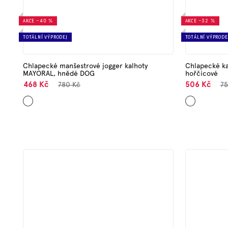
AKCE
–40 %
AKCE
–32 %
TOTÁLNÍ VÝPRODEJ
TOTÁLNÍ VÝPRODE
Chlapecké manšestrové jogger kalhoty
Chlapecké ka
MAYORAL, hnědé DOG
hořčicové
468 Kč
506 Kč
780 Kč
75
Hnědá
Hnědá