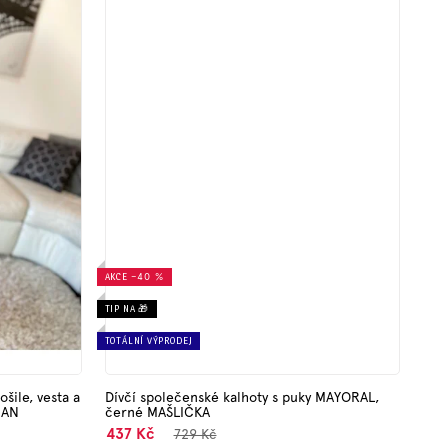
AKCE
–40 %
TIP NA 🎁
TOTÁLNÍ VÝPRODEJ
šile, vesta a
Dívčí společenské kalhoty s puky MAYORAL,
MAN
černé MAŠLIČKA
437 Kč
729 Kč