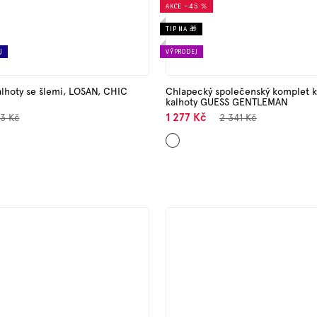
AKCE
–45 %
TIP NA 🎁
J
VÝPRODEJ
lhoty se šlemi, LOSAN, CHIC
Chlapecký společenský komplet ko
kalhoty GUESS GENTLEMAN
1 277 Kč
3 Kč
2 341 Kč
Tmavě
modrá