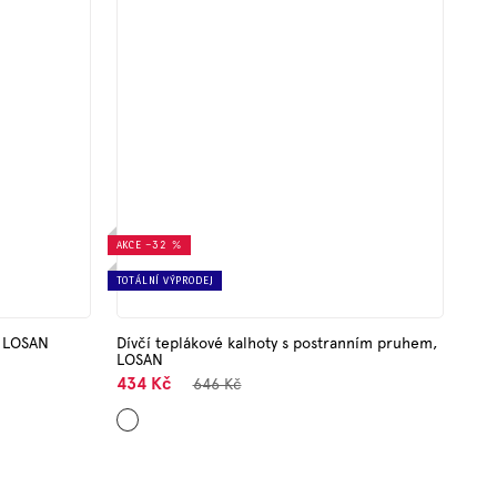
AKCE
–32 %
TOTÁLNÍ VÝPRODEJ
t LOSAN
Dívčí teplákové kalhoty s postranním pruhem,
LOSAN
434 Kč
646 Kč
Starorůžová