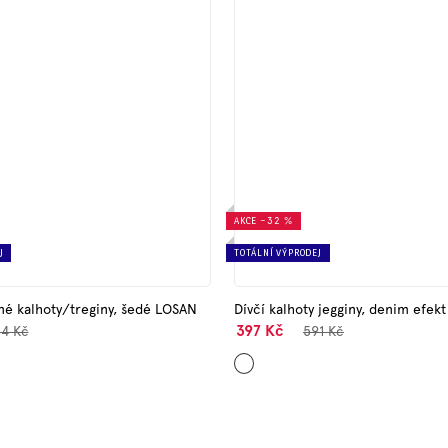
AKCE
–32 %
J
TOTÁLNÍ VÝPRODEJ
ené kalhoty/treginy, šedé LOSAN
Dívčí kalhoty jegginy, denim efek
397 Kč
4 Kč
591 Kč
Černá