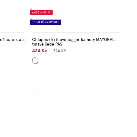
AKCE
–40 %
TOTÁLNÍ VÝPRODEJ
šile, vesta a
Chlapecké riflové jogger kalhoty MAYORAL,
tmavě šedé PAS
434 Kč
724 Kč
Šedá