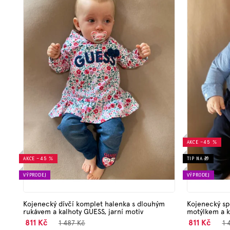
s
p
r
o
d
u
k
t
ů
AKCE
–45 %
AKCE
–45 %
TIP NA 🎁
VÝPRODEJ
VÝPRODEJ
Kojenecký dívčí komplet halenka s dlouhým
Kojenecký sp
rukávem a kalhoty GUESS, jarní motiv
motýlkem a k
811 Kč
811 Kč
1 487 Kč
1 