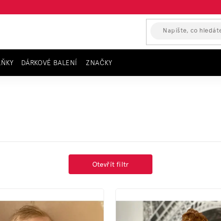
LŇKY
DÁRKOVÉ BALENÍ
ZNAČKY
y
Otevřít filtr