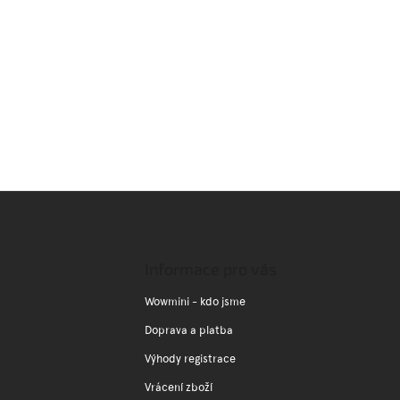
Z
á
p
a
Informace pro vás
t
í
Wowmini - kdo jsme
Doprava a platba
Výhody registrace
Vrácení zboží