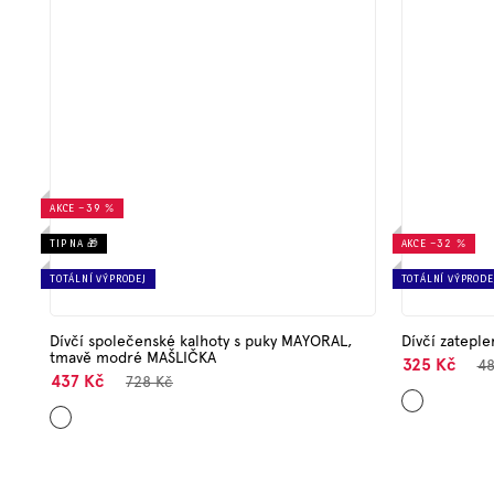
AKCE
–39 %
TIP NA 🎁
AKCE
–32 %
TOTÁLNÍ VÝPRODEJ
TOTÁLNÍ VÝPRODE
Dívčí společenské kalhoty s puky MAYORAL,
Dívčí zatepl
tmavě modré MAŠLIČKA
325 Kč
48
437 Kč
728 Kč
Šedá
Tmavě
modrá