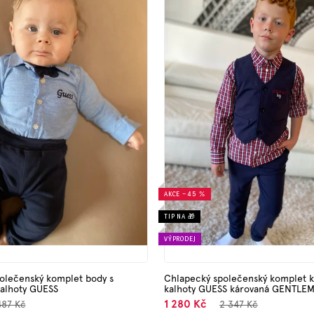
AKCE
–45 %
TIP NA 🎁
VÝPRODEJ
olečenský komplet body s
Chlapecký společenský komplet ko
alhoty GUESS
kalhoty GUESS károvaná GENTLE
1 280 Kč
487 Kč
2 347 Kč