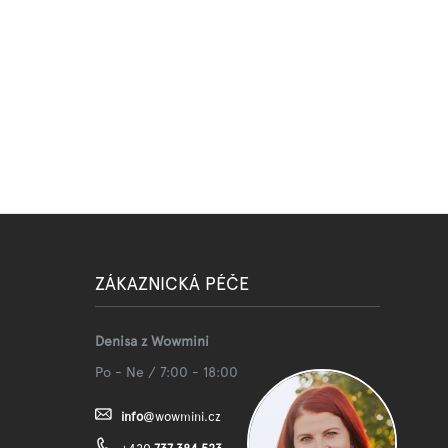
ZÁKAZNICKÁ PÉČE
Denisa z Wowmini
Po - Ne / 7:00 - 18:00
info
@
wowmini.cz