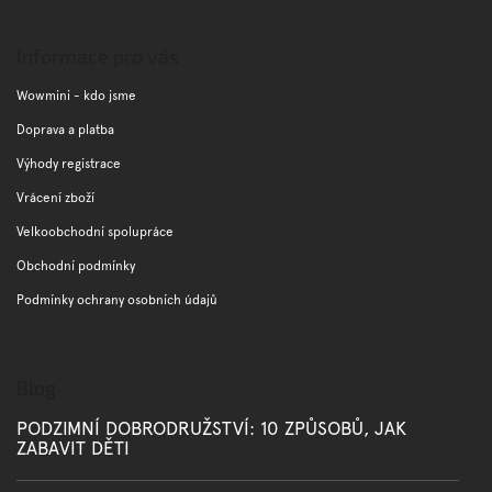
l
Z
á
á
d
p
Informace pro vás
a
a
c
t
Wowmini - kdo jsme
í
í
p
Doprava a platba
r
Výhody registrace
v
k
Vrácení zboží
y
v
Velkoobchodní spolupráce
ý
Obchodní podmínky
p
i
Podmínky ochrany osobních údajů
s
u
Blog
PODZIMNÍ DOBRODRUŽSTVÍ: 10 ZPŮSOBŮ, JAK
ZABAVIT DĚTI