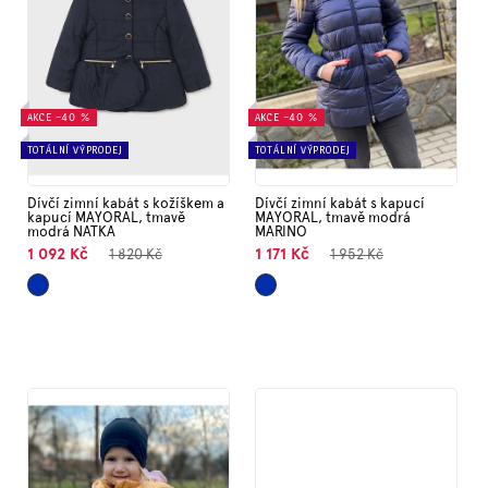
p
Značky
r
o
d
Měna
u
(CZK)
k
AKCE
–40 %
AKCE
–40 %
t
TOTÁLNÍ VÝPRODEJ
TOTÁLNÍ VÝPRODEJ
ů
Přihlášení
Dívčí zimní kabát s kožíškem a
Dívčí zimní kabát s kapucí
kapucí MAYORAL, tmavě
MAYORAL, tmavě modrá
modrá NATKA
MARINO
1 092 Kč
1 171 Kč
1 820 Kč
1 952 Kč
Tmavě
Tmavě