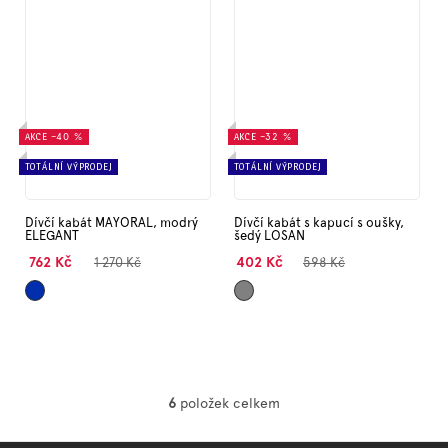
AKCE
–40 %
AKCE
–32 %
TOTÁLNÍ VÝPRODEJ
TOTÁLNÍ VÝPRODEJ
Dívčí kabát MAYORAL, modrý
Dívčí kabát s kapucí s oušky,
ELEGANT
šedý LOSAN
762 Kč
402 Kč
1 270 Kč
598 Kč
Tmavě
Šedá
6
položek celkem
O
v