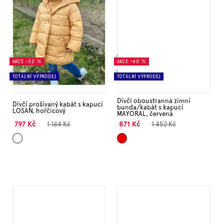
AKCE
–32 %
AKCE
–40 %
TOTÁLNÍ VÝPRODEJ
TOTÁLNÍ VÝPRODEJ
Dívčí oboustranná zimní
Dívčí prošívaný kabát s kapucí
bunda/kabát s kapucí
LOSAN, hořčicový
MAYORAL, červená
797 Kč
871 Kč
1 184 Kč
1 452 Kč
Hořčicová
Červená