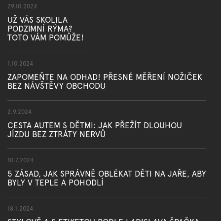
29.10.2024
UŽ VÁS SKOLILA
PODZIMNÍ RÝMA?
TOTO VÁM POMŮŽE!
1.10.2024
ZAPOMEŇTE NA ODHAD! PŘESNÉ MĚŘENÍ NOŽIČEK
BEZ NÁVŠTĚVY OBCHODU
2.9.2024
CESTA AUTEM S DĚTMI: JAK PŘEŽÍT DLOUHOU
JÍZDU BEZ ZTRÁTY NERVŮ
10.7.2024
5 ZÁSAD, JAK SPRÁVNĚ OBLÉKAT DĚTI NA JAŘE, ABY
BYLY V TEPLE A POHODLÍ
18.1.2024