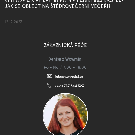
STYLOVĚ A S ETIKETOU PODLE LADISLAVA ŠPAČKA:
JAK SE OBLÉCT NA ŠTĚDROVEČERNÍ VEČEŘI?
12.12.2023
ZÁKAZNICKÁ PÉČE
Denisa z Wowmini
Po - Ne / 7:00 - 18:00
info
@
wowmini.cz
+420
737 384 523