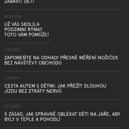
ZABAVIT DĚTI
29.10.2024
UŽ VÁS SKOLILA
PODZIMNÍ RÝMA?
TOTO VÁM POMŮŽE!
1.10.2024
ZAPOMEŇTE NA ODHAD! PŘESNÉ MĚŘENÍ NOŽIČEK
BEZ NÁVŠTĚVY OBCHODU
2.9.2024
CESTA AUTEM S DĚTMI: JAK PŘEŽÍT DLOUHOU
JÍZDU BEZ ZTRÁTY NERVŮ
10.7.2024
5 ZÁSAD, JAK SPRÁVNĚ OBLÉKAT DĚTI NA JAŘE, ABY
BYLY V TEPLE A POHODLÍ