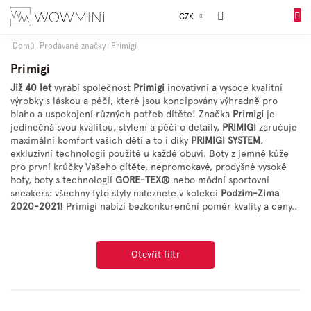
Přejít
Sales
CZK
na
DO
obsah
KOŠÍK
Domů
Prodávané značky
Primigi
Dívky
Primigi
Již 40 let
vyrábí společnost
Primigi
inovativní a vysoce kvalitní
výrobky s láskou a péčí,
které jsou koncipovány výhradně pro
Chlapci
blaho a uspokojení různých potřeb dítěte! Značka
Primigi
je
jedinečná svou kvalitou, stylem a péčí o detaily,
PRIMIGI
zaručuje
maximální komfort vašich dětí a to i díky
PRIMIGI SYSTEM
,
Celý
exkluzivní technologii použité u každé obuvi. Boty z jemné kůže
sortiment
pro první krůčky Vašeho dítěte, nepromokavé, prodyšné vysoké
boty, boty s technologií
GORE-TEX®
nebo módní sportovní
sneakers: všechny tyto styly naleznete v kolekci
Podzim-Zima
Obuv
2020-2021
! Primigi nabízí bezkonkurenční poměr kvality a ceny..
Doplňky
Otevřít filtr
Dárkové
balení