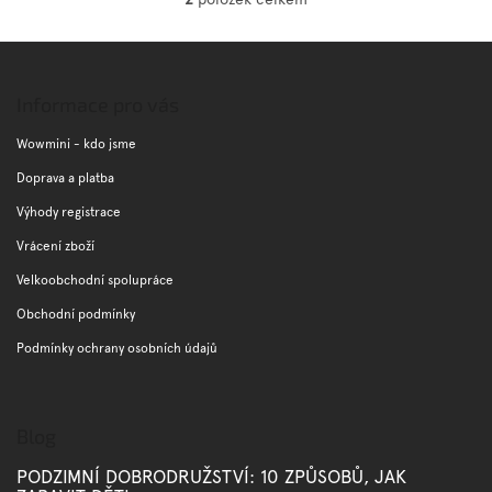
O
v
l
Z
á
á
d
p
Informace pro vás
a
a
c
t
Wowmini - kdo jsme
í
í
p
Doprava a platba
r
Výhody registrace
v
k
Vrácení zboží
y
v
Velkoobchodní spolupráce
ý
Obchodní podmínky
p
i
Podmínky ochrany osobních údajů
s
u
Blog
PODZIMNÍ DOBRODRUŽSTVÍ: 10 ZPŮSOBŮ, JAK