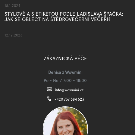
18.1.2024
STYLOVĚ A S ETIKETOU PODLE LADISLAVA ŠPAČKA:
JAK SE OBLÉCT NA ŠTĚDROVEČERNÍ VEČEŘI?
12.12.2023
ZÁKAZNICKÁ PÉČE
Denisa z Wowmini
Po - Ne / 7:00 - 18:00
info
@
wowmini.cz
+420
737 384 523