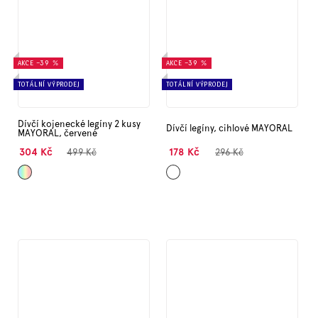
AKCE
–39 %
AKCE
–39 %
TOTÁLNÍ VÝPRODEJ
TOTÁLNÍ VÝPRODEJ
Dívčí kojenecké legíny 2 kusy
Dívčí legíny, cihlové MAYORAL
MAYORAL, červené
304 Kč
178 Kč
499 Kč
296 Kč
Mix
Cihlová