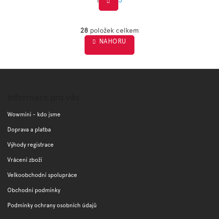
S
O
t
v
28
položek celkem
r
l
NAHORU
á
á
d
n
a
k
c
Z
o
í
á
v
p
á
p
Informace pro vás
r
n
a
v
í
t
Wowmini - kdo jsme
k
í
y
Doprava a platba
v
Výhody registrace
ý
p
Vrácení zboží
i
s
Velkoobchodní spolupráce
u
Obchodní podmínky
Podmínky ochrany osobních údajů