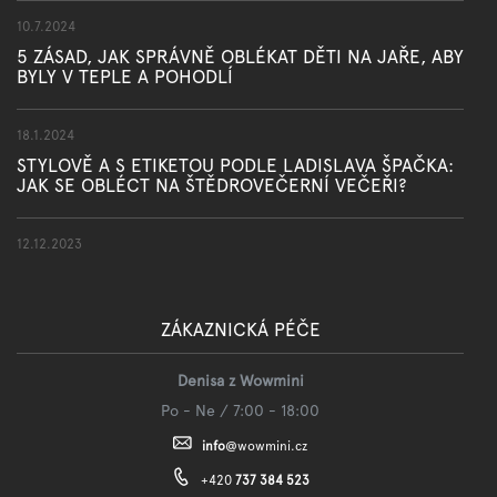
10.7.2024
5 ZÁSAD, JAK SPRÁVNĚ OBLÉKAT DĚTI NA JAŘE, ABY
BYLY V TEPLE A POHODLÍ
18.1.2024
STYLOVĚ A S ETIKETOU PODLE LADISLAVA ŠPAČKA:
JAK SE OBLÉCT NA ŠTĚDROVEČERNÍ VEČEŘI?
12.12.2023
ZÁKAZNICKÁ PÉČE
Denisa z Wowmini
Po - Ne / 7:00 - 18:00
info
@
wowmini.cz
+420
737 384 523