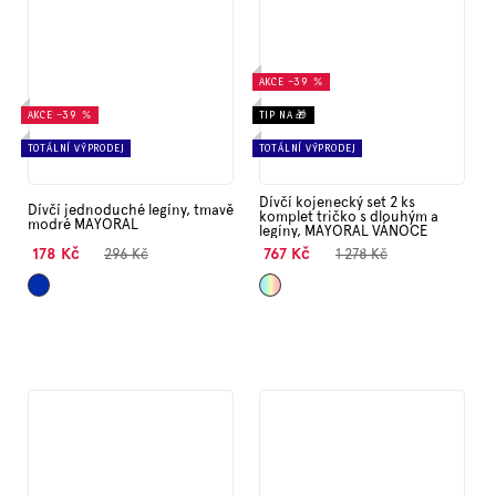
AKCE
–39 %
AKCE
–39 %
TIP NA 🎁
TOTÁLNÍ VÝPRODEJ
TOTÁLNÍ VÝPRODEJ
Dívčí kojenecký set 2 ks
Dívčí jednoduché legíny, tmavě
komplet tričko s dlouhým a
modré MAYORAL
legíny, MAYORAL VÁNOCE
178 Kč
767 Kč
296 Kč
1 278 Kč
Tmavě
Mix