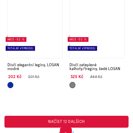
AKCE
–32 %
AKCE
–32 %
TOTÁLNÍ VÝPRODEJ
TOTÁLNÍ VÝPRODEJ
Dívčí elegantní legíny, LOSAN
Dívčí zateplené
modré
kalhoty/treginy, šedé LOSAN
202 Kč
325 Kč
301 Kč
484 Kč
Tmavě
Šedá
NAČÍST 12 DALŠÍCH
1
3