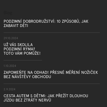
Blog
PODZIMNÍ DOBRODRUŽSTVÍ: 10 ZPŮSOBŮ, JAK
ZABAVIT DĚTI
29.10.2024
UŽ VÁS SKOLILA
PODZIMNÍ RÝMA?
TOTO VÁM POMŮŽE!
1.10.2024
ZAPOMEŇTE NA ODHAD! PŘESNÉ MĚŘENÍ NOŽIČEK
BEZ NÁVŠTĚVY OBCHODU
2.9.2024
CESTA AUTEM S DĚTMI: JAK PŘEŽÍT DLOUHOU
JÍZDU BEZ ZTRÁTY NERVŮ