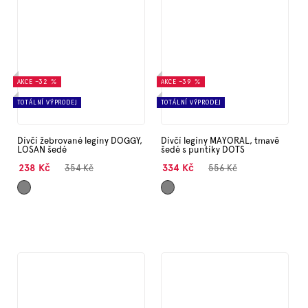
AKCE
–32 %
AKCE
–39 %
TOTÁLNÍ VÝPRODEJ
TOTÁLNÍ VÝPRODEJ
Dívčí žebrované legíny DOGGY,
Dívčí legíny MAYORAL, tmavě
LOSAN šedé
šedé s puntíky DOTS
238 Kč
334 Kč
354 Kč
556 Kč
Šedá
Šedá