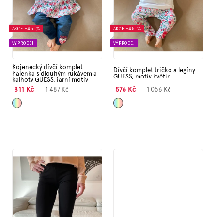
d
Značky
u
k
AKCE
–45 %
AKCE
–45 %
Měna
t
VÝPRODEJ
VÝPRODEJ
(CZK)
ů
Kojenecký dívčí komplet
Dívčí komplet tričko a legíny
halenka s dlouhým rukávem a
Přihlášení
GUESS, motiv květin
kalhoty GUESS, jarní motiv
811 Kč
576 Kč
1 487 Kč
1 056 Kč
Mix
Mix