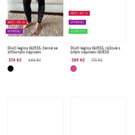
AKCE
–45 %
AKCE
–45 %
VÝPRODEJ
VÝPRODEJ
GUESS ECO
Dívčí legíny GUESS, černé se
Dívčí legíny GUESS, růžové s
stříbrným nápisem
bílým nápisem GUESS
374 Kč
389 Kč
686 Kč
713 Kč
Černá
Tmavě