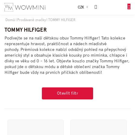
Přejít
Sales
CZK
na
DO
obsah
KOŠÍK
Domů
Prodávané značky
TOMMY HILFIGER
Dívky
TOMMY HILFIGER
Podívejte se na naší dětskou obuv Tommy Hilfiger! Tato kolekce
reprezentuje hravost, praktičnost a nádech mladistvé
Chlapci
pohody.
Prémiová kolekce nabízí odvážný pohled na přepychový
americký styl a obsahuje klasické kousky pro miminka, chlapce i
dívky ve věku od 0 - 16 let. Objevte kouzlo značky Tommy Hilfiger,
Celý
pokud jde o dětskou módu a dětské oblečení značka Tommy
sortiment
Hilfiger bude vždy na prvních příčkách oblíbenosti!
Obuv
Otevřít filtr
Doplňky
V
Dárkové
ý
balení
p