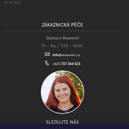
12.12.2023
ZÁKAZNICKÁ PÉČE
Denisa z Wowmini
Po - Ne / 7:00 - 18:00
info
@
wowmini.cz
+420
737 384 523
SLEDUJTE NÁS