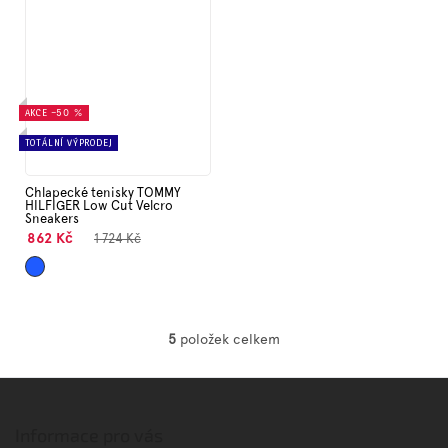
AKCE
–50 %
TOTÁLNÍ VÝPRODEJ
Chlapecké tenisky TOMMY
HILFIGER Low Cut Velcro
Sneakers
862 Kč
1 724 Kč
Modrá
5
položek celkem
O
v
l
Z
á
á
d
p
Informace pro vás
a