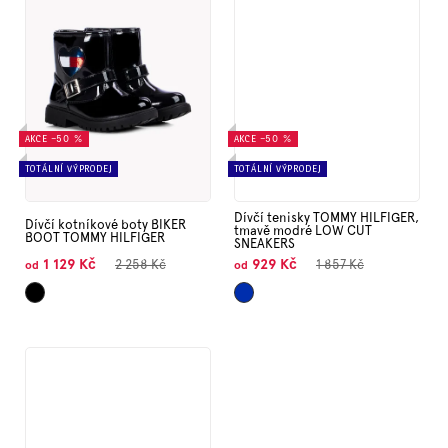
AKCE
–50 %
AKCE
–50 %
TOTÁLNÍ VÝPRODEJ
TOTÁLNÍ VÝPRODEJ
Dívčí tenisky TOMMY HILFIGER,
Dívčí kotníkové boty BIKER
tmavě modré LOW CUT
BOOT TOMMY HILFIGER
SNEAKERS
1 129 Kč
929 Kč
2 258 Kč
1 857 Kč
od
od
Černá
Tmavě