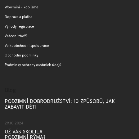
a
c
t
Wowmini - kdo jsme
í
í
p
Doprava a platba
r
Výhody registrace
v
k
Vrácení zboží
y
v
Velkoobchodní spolupráce
ý
Obchodní podmínky
p
i
Podmínky ochrany osobních údajů
s
u
Blog
PODZIMNÍ DOBRODRUŽSTVÍ: 10 ZPŮSOBŮ, JAK
ZABAVIT DĚTI
29.10.2024
UŽ VÁS SKOLILA
PODZIMNÍ RÝMA?