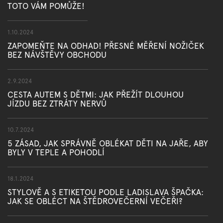
TOTO VÁM POMŮŽE!
1.10.2024
ZAPOMEŇTE NA ODHAD! PŘESNÉ MĚŘENÍ NOŽIČEK
BEZ NÁVŠTĚVY OBCHODU
2.9.2024
CESTA AUTEM S DĚTMI: JAK PŘEŽÍT DLOUHOU
JÍZDU BEZ ZTRÁTY NERVŮ
10.7.2024
5 ZÁSAD, JAK SPRÁVNĚ OBLÉKAT DĚTI NA JAŘE, ABY
BYLY V TEPLE A POHODLÍ
18.1.2024
STYLOVĚ A S ETIKETOU PODLE LADISLAVA ŠPAČKA:
JAK SE OBLÉCT NA ŠTĚDROVEČERNÍ VEČEŘI?