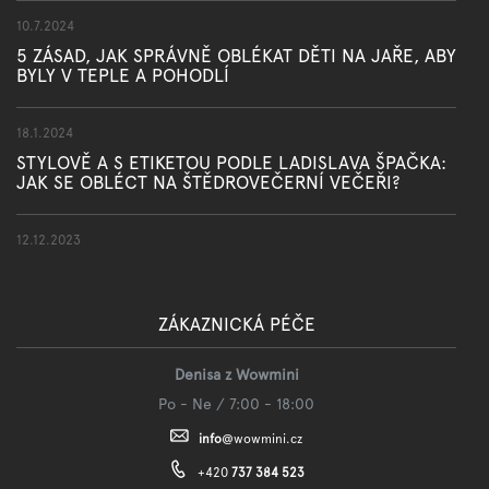
10.7.2024
5 ZÁSAD, JAK SPRÁVNĚ OBLÉKAT DĚTI NA JAŘE, ABY
BYLY V TEPLE A POHODLÍ
18.1.2024
STYLOVĚ A S ETIKETOU PODLE LADISLAVA ŠPAČKA:
JAK SE OBLÉCT NA ŠTĚDROVEČERNÍ VEČEŘI?
12.12.2023
ZÁKAZNICKÁ PÉČE
Denisa z Wowmini
Po - Ne / 7:00 - 18:00
info
@
wowmini.cz
+420
737 384 523