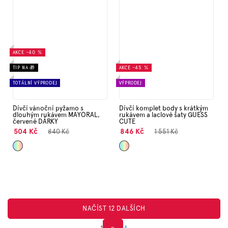
AKCE
–40 %
TIP NA 🎁
AKCE
–45 %
TOTÁLNÍ VÝPRODEJ
VÝPRODEJ
Dívčí vánoční pyžamo s
Dívčí komplet body s krátkým
dlouhým rukávem MAYORAL,
rukávem a laclové šaty GUESS
červené DÁRKY
CUTE
504 Kč
846 Kč
840 Kč
1 551 Kč
Mix
Mix
NAČÍST 12 DALŠÍCH
1
4