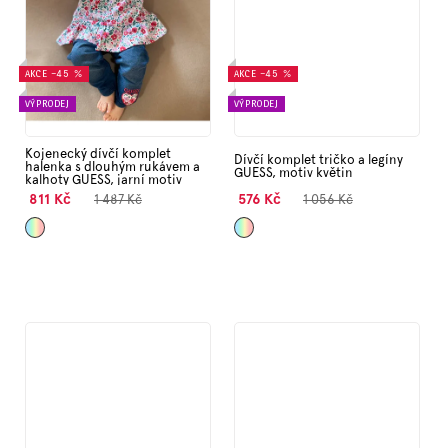
AKCE
–45 %
AKCE
–45 %
VÝPRODEJ
VÝPRODEJ
Kojenecký dívčí komplet
Dívčí komplet tričko a legíny
halenka s dlouhým rukávem a
GUESS, motiv květin
kalhoty GUESS, jarní motiv
811 Kč
576 Kč
1 487 Kč
1 056 Kč
Mix
Mix