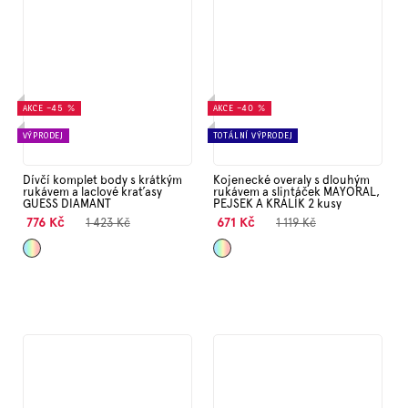
AKCE
–45 %
AKCE
–40 %
VÝPRODEJ
TOTÁLNÍ VÝPRODEJ
Dívčí komplet body s krátkým
Kojenecké overaly s dlouhým
rukávem a laclové kraťasy
rukávem a slintáček MAYORAL,
GUESS DIAMANT
PEJSEK A KRÁLÍK 2 kusy
776 Kč
671 Kč
1 423 Kč
1 119 Kč
Mix
Mix