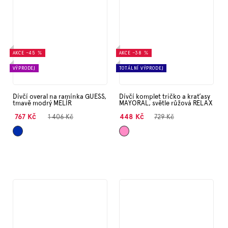
AKCE
–45 %
AKCE
–38 %
VÝPRODEJ
TOTÁLNÍ VÝPRODEJ
Dívčí overal na ramínka GUESS,
Dívčí komplet tričko a kraťasy
tmavě modrý MELÍR
MAYORAL, světle růžová RELAX
767 Kč
448 Kč
1 406 Kč
729 Kč
Tmavě
Růžová