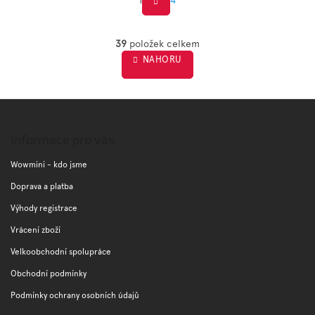
S
O
t
v
39
položek celkem
r
l
NAHORU
á
á
d
n
a
k
c
Z
o
í
á
v
p
á
p
Informace pro vás
r
n
a
v
í
t
Wowmini - kdo jsme
k
í
y
Doprava a platba
v
Výhody registrace
ý
p
Vrácení zboží
i
s
Velkoobchodní spolupráce
u
Obchodní podmínky
Podmínky ochrany osobních údajů