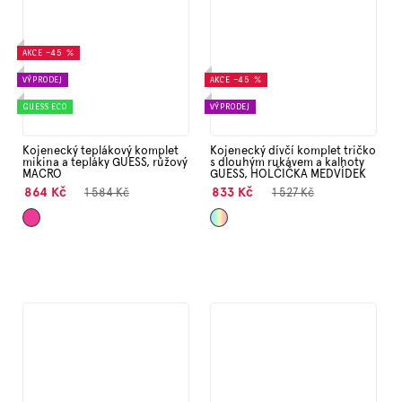
AKCE
–45 %
VÝPRODEJ
AKCE
–45 %
GUESS ECO
VÝPRODEJ
Kojenecký teplákový komplet
Kojenecký dívčí komplet tričko
mikina a tepláky GUESS, růžový
s dlouhým rukávem a kalhoty
MACRO
GUESS, HOLČIČKA MEDVÍDEK
864 Kč
833 Kč
1 584 Kč
1 527 Kč
Tmavě
Mix