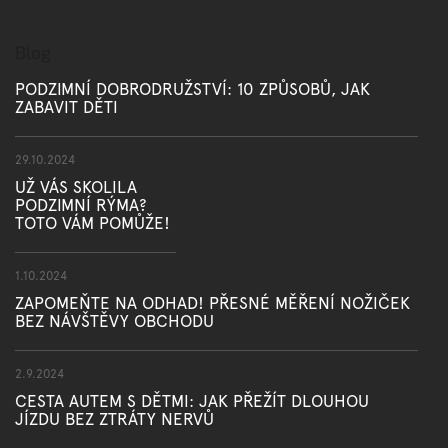
Blog
PODZIMNÍ DOBRODRUŽSTVÍ: 10 ZPŮSOBŮ, JAK
ZABAVIT DĚTI
29.10.2024
UŽ VÁS SKOLILA
PODZIMNÍ RÝMA?
TOTO VÁM POMŮŽE!
1.10.2024
ZAPOMEŇTE NA ODHAD! PŘESNÉ MĚŘENÍ NOŽIČEK
BEZ NÁVŠTĚVY OBCHODU
2.9.2024
CESTA AUTEM S DĚTMI: JAK PŘEŽÍT DLOUHOU
JÍZDU BEZ ZTRÁTY NERVŮ