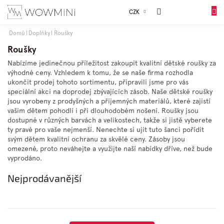
Přejít
Sales
CZK
na
DO
obsah
KOŠÍK
Domů
Doplňky
Roušky
Dívky
Roušky
Nabízíme jedinečnou příležitost zakoupit kvalitní dětské roušky za
výhodné ceny. Vzhledem k tomu, že se naše firma rozhodla
Chlapci
ukončit prodej tohoto sortimentu, připravili jsme pro vás
speciální akci na doprodej zbývajících zásob. Naše dětské roušky
jsou vyrobeny z prodyšných a příjemných materiálů, které zajistí
Celý
vašim dětem pohodlí i při dlouhodobém nošení. Roušky jsou
sortiment
dostupné v různých barvách a velikostech, takže si jistě vyberete
ty pravé pro vaše nejmenší. Nenechte si ujít tuto šanci pořídit
svým dětem kvalitní ochranu za skvělé ceny. Zásoby jsou
Obuv
omezené, proto neváhejte a využijte naší nabídky dříve, než bude
vyprodáno.
Doplňky
Nejprodávanější
Dárkové
balení