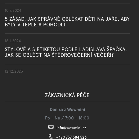
10.7.2024
5 ZÁSAD, JAK SPRÁVNĚ OBLÉKAT DĚTI NA JAŘE, ABY
BYLY V TEPLE A POHODLÍ
18.1.2024
STYLOVĚ A S ETIKETOU PODLE LADISLAVA ŠPAČKA:
JAK SE OBLÉCT NA ŠTĚDROVEČERNÍ VEČEŘI?
12.12.2023
ZÁKAZNICKÁ PÉČE
Denisa z Wowmini
Po - Ne / 7:00 - 18:00
info
@
wowmini.cz
+420
737 384 523