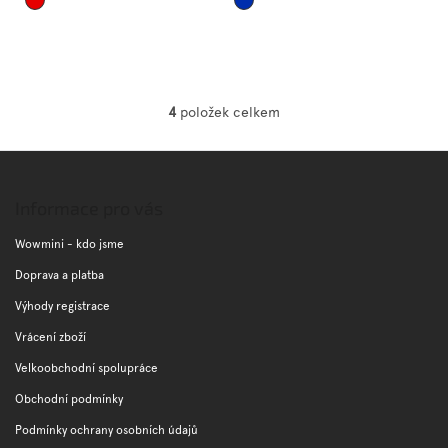
4
položek celkem
O
v
l
Z
á
á
d
p
Informace pro vás
a
a
c
t
Wowmini - kdo jsme
í
í
p
Doprava a platba
r
Výhody registrace
v
k
Vrácení zboží
y
v
Velkoobchodní spolupráce
ý
Obchodní podmínky
p
i
Podmínky ochrany osobních údajů
s