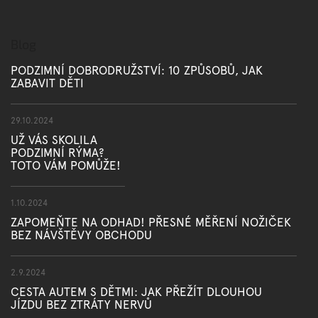
u
Blog
PODZIMNÍ DOBRODRUŽSTVÍ: 10 ZPŮSOBŮ, JAK
ZABAVIT DĚTI
29.10.2024
UŽ VÁS SKOLILA
PODZIMNÍ RÝMA?
TOTO VÁM POMŮŽE!
1.10.2024
ZAPOMEŇTE NA ODHAD! PŘESNÉ MĚŘENÍ NOŽIČEK
BEZ NÁVŠTĚVY OBCHODU
2.9.2024
CESTA AUTEM S DĚTMI: JAK PŘEŽÍT DLOUHOU
JÍZDU BEZ ZTRÁTY NERVŮ