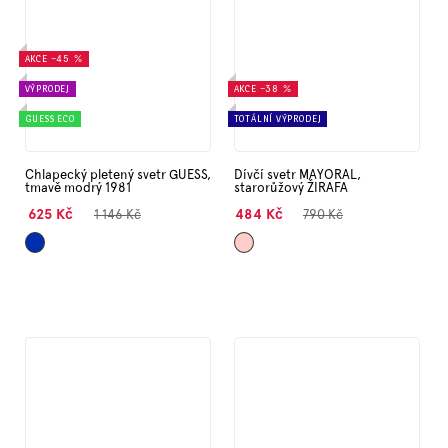
AKCE
–45 %
VÝPRODEJ
AKCE
–38 %
GUESS ECO
TOTÁLNÍ VÝPRODEJ
Chlapecký pletený svetr GUESS,
Dívčí svetr MAYORAL,
tmavě modrý 1981
starorůžový ŽIRAFA
625 Kč
484 Kč
1 146 Kč
790 Kč
Tmavě
Starorůžová