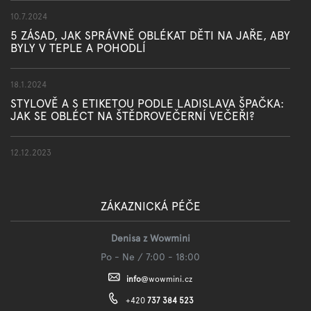
10.7.2024
5 ZÁSAD, JAK SPRÁVNĚ OBLÉKAT DĚTI NA JAŘE, ABY
BYLY V TEPLE A POHODLÍ
18.1.2024
STYLOVĚ A S ETIKETOU PODLE LADISLAVA ŠPAČKA:
JAK SE OBLÉCT NA ŠTĚDROVEČERNÍ VEČEŘI?
12.12.2023
ZÁKAZNICKÁ PÉČE
Denisa z Wowmini
Po - Ne / 7:00 - 18:00
info
@
wowmini.cz
+420
737 384 523