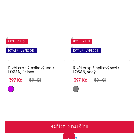
AKCE
–32 %
AKCE
–32 %
TOTÁLNÍ VÝPRODEJ
TOTÁLNÍ VÝPRODEJ
Dívčí crop žinylkový svetr
Dívčí crop žinylkový svetr
LOSAN, fialový
LOSAN, šedý
397 Kč
397 Kč
591 Kč
591 Kč
Fialová
Šedá
NAČÍST 12 DALŠÍCH
1
3