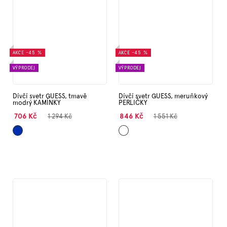
AKCE
–45 %
AKCE
–45 %
VÝPRODEJ
VÝPRODEJ
Dívčí svetr GUESS, tmavě
Dívčí svetr GUESS, meruňkový
modrý KAMÍNKY
PERLIČKY
706 Kč
846 Kč
1 294 Kč
1 551 Kč
Tmavě
Meruňková