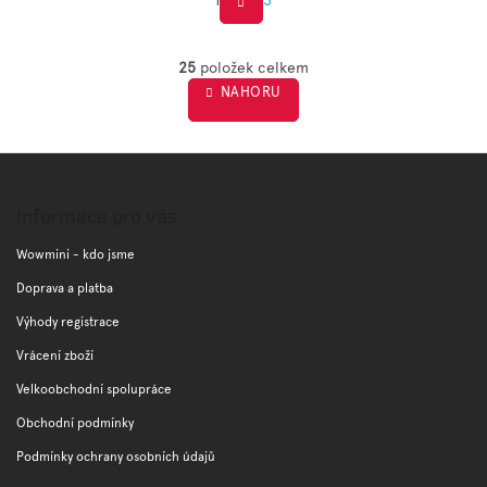
S
O
t
v
25
položek celkem
r
l
NAHORU
á
á
d
n
a
k
c
Z
o
í
á
v
p
á
p
Informace pro vás
r
n
a
v
í
t
Wowmini - kdo jsme
k
í
y
Doprava a platba
v
Výhody registrace
ý
p
Vrácení zboží
i
s
Velkoobchodní spolupráce
u
Obchodní podmínky
Podmínky ochrany osobních údajů