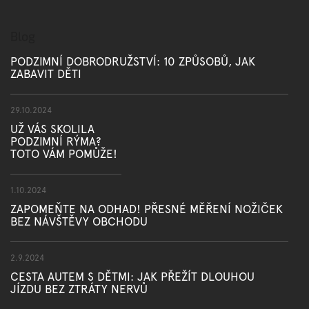
Blog
PODZIMNÍ DOBRODRUŽSTVÍ: 10 ZPŮSOBŮ, JAK
ZABAVIT DĚTI
29.10.2024
UŽ VÁS SKOLILA
PODZIMNÍ RÝMA?
TOTO VÁM POMŮŽE!
1.10.2024
ZAPOMEŇTE NA ODHAD! PŘESNÉ MĚŘENÍ NOŽIČEK
BEZ NÁVŠTĚVY OBCHODU
2.9.2024
CESTA AUTEM S DĚTMI: JAK PŘEŽÍT DLOUHOU
JÍZDU BEZ ZTRÁTY NERVŮ