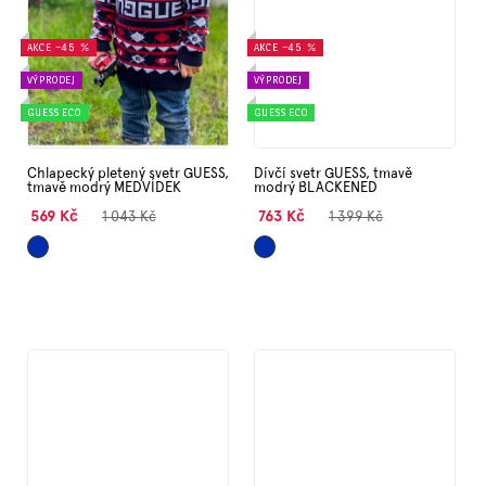
AKCE
–45 %
AKCE
–45 %
VÝPRODEJ
VÝPRODEJ
GUESS ECO
GUESS ECO
Chlapecký pletený svetr GUESS,
Dívčí svetr GUESS, tmavě
tmavě modrý MEDVÍDEK
modrý BLACKENED
569 Kč
763 Kč
1 043 Kč
1 399 Kč
Tmavě
Tmavě