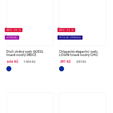
AKCE
–45 %
AKCE
–32 %
VÝPRODEJ
TOTÁLNÍ VÝPRODEJ
Dívčí vlněný svetr GUESS,
Chlapecký elegantní svetr,
tmavě modrý SRDCE
LOSAN tmavě modrý CHIC
646 Kč
397 Kč
1 184 Kč
591 Kč
Tmavě
Tmavě