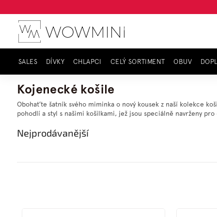
Přejít
na
obsah
SALES
DÍVKY
CHLAPCI
CELÝ SORTIMENT
OBUV
DOP
Domů
Celý sortiment
Miminka
Košile
Kojenecké košile
Obohaťte šatník svého miminka o nový kousek z naší kolekce koši
pohodlí a styl s našimi košilkami, jež jsou speciálně navrženy pr
Nejprodávanější
V