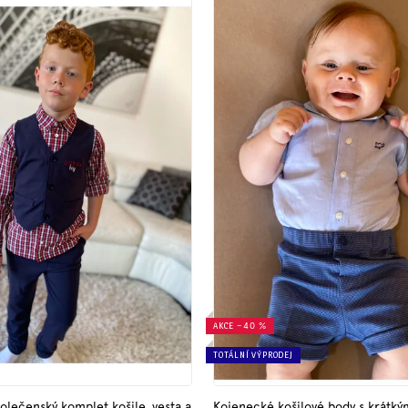
AKCE
–40 %
TOTÁLNÍ VÝPRODEJ
olečenský komplet košile, vesta a
Kojenecké košilové body s krátk