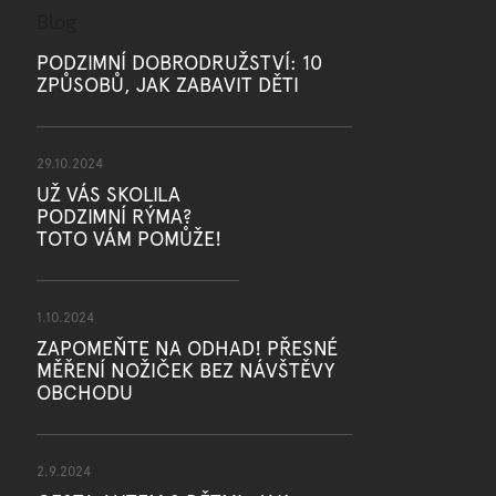
a
Blog
c
í
PODZIMNÍ DOBRODRUŽSTVÍ: 10
p
ZPŮSOBŮ, JAK ZABAVIT DĚTI
r
v
k
y
29.10.2024
v
UŽ VÁS SKOLILA
ý
p
PODZIMNÍ RÝMA?
i
TOTO VÁM POMŮŽE!
s
u
1.10.2024
ZAPOMEŇTE NA ODHAD! PŘESNÉ
MĚŘENÍ NOŽIČEK BEZ NÁVŠTĚVY
OBCHODU
2.9.2024