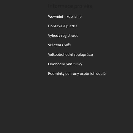
a
Informace pro vás
t
í
Wowmini - kdo jsme
Doprava a platba
Výhody registrace
Vrácení zboží
Velkoobchodní spolupráce
Obchodní podmínky
Podmínky ochrany osobních údajů