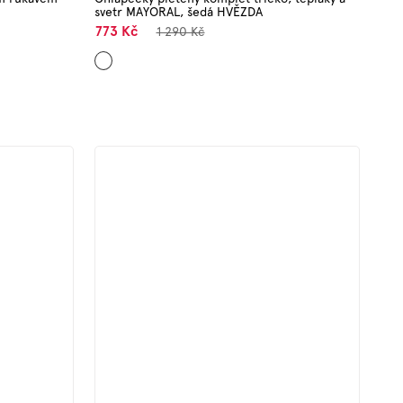
svetr MAYORAL, šedá HVĚZDA
773 Kč
1 290 Kč
Mix
barev