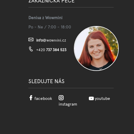
ZÁKAZNICKÁ PÉČE
Denisa z Wowmini
Po - Ne / 7:00 - 18:00
info
@
wowmini.cz
+420
737 384 523
SLEDUJTE NÁS
facebook
youtube
instagram