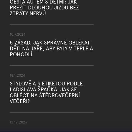
CESTA AUTEM S DĚTMI: JAK
PŘEŽÍT DLOUHOU JÍZDU BEZ
ZTRÁTY NERVŮ
10.7.2024
5 ZÁSAD, JAK SPRÁVNĚ OBLÉKAT
DĚTI NA JAŘE, ABY BYLY V TEPLE A
POHODLÍ
18.1.2024
STYLOVĚ A S ETIKETOU PODLE
LADISLAVA ŠPAČKA: JAK SE
OBLÉCT NA ŠTĚDROVEČERNÍ
VEČEŘI?
12.12.2023