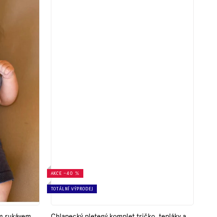
AKCE
–40 %
TOTÁLNÍ VÝPRODEJ
ým rukávem
Chlapecký pletený komplet tričko, tepláky a