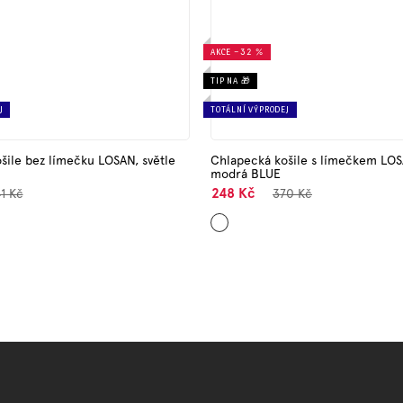
AKCE
–32 %
TIP NA 🎁
J
TOTÁLNÍ VÝPRODEJ
šile bez límečku LOSAN, světle
Chlapecká košile s límečkem LOS
modrá BLUE
248 Kč
1 Kč
370 Kč
Světle
modrá
O
v
l
á
d