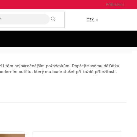
Přihlášení
HLEDAT
CZK
NÁKUP
KOŠÍK
hoví i těm nejnáročnějším požadavkům. Dopřejte svému děťátku
oderním outfitu, který mu bude slušet při každé příležitosti.