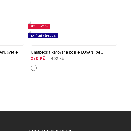
AKCE
–32 %
TOTÁLNÍ VÝPRODEJ
AN, světle
Chlapecká károvaná košile LOSAN PATCH
270 Kč
402 Kč
Mix
barev