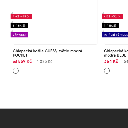
AKCE
–45 %
AKCE
–32 %
TIP NA 🎁
TIP NA 🎁
VÝPRODEJ
TOTÁLNÍ VÝPRODE
Chlapecká košile GUESS, světle modrá
Chlapecká ko
POCKET
modrá BLUE
559 Kč
364 Kč
1 025 Kč
54
od
Světle
Světle
modrá
modrá
Z
á
p