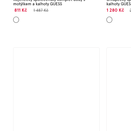
motýlkem a kalhoty GUESS
kalhoty GUE
811 Kč
1 280 Kč
1 487 Kč
Mix
Mix
barev
barev