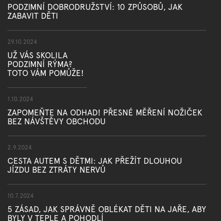
PODZIMNÍ DOBRODRUŽSTVÍ: 10 ZPŮSOBŮ, JAK
ZABAVIT DĚTI
29.10.2024
UŽ VÁS SKOLILA
PODZIMNÍ RÝMA?
TOTO VÁM POMŮŽE!
1.10.2024
ZAPOMEŇTE NA ODHAD! PŘESNÉ MĚŘENÍ NOŽIČEK
BEZ NÁVŠTĚVY OBCHODU
2.9.2024
CESTA AUTEM S DĚTMI: JAK PŘEŽÍT DLOUHOU
JÍZDU BEZ ZTRÁTY NERVŮ
10.7.2024
5 ZÁSAD, JAK SPRÁVNĚ OBLÉKAT DĚTI NA JAŘE, ABY
BYLY V TEPLE A POHODLÍ