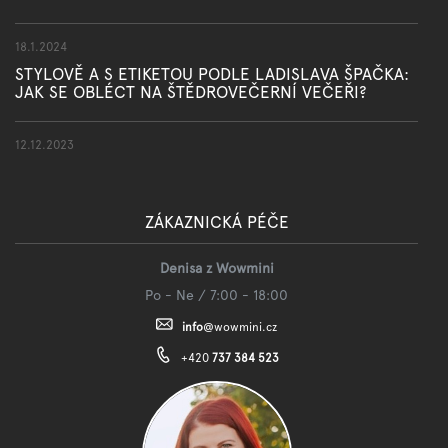
18.1.2024
STYLOVĚ A S ETIKETOU PODLE LADISLAVA ŠPAČKA:
JAK SE OBLÉCT NA ŠTĚDROVEČERNÍ VEČEŘI?
12.12.2023
ZÁKAZNICKÁ PÉČE
Denisa z Wowmini
Po - Ne / 7:00 - 18:00
info
@
wowmini.cz
+420
737 384 523