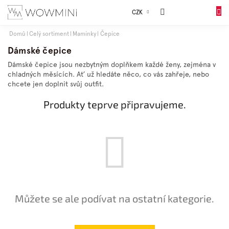
Přejít
Sales
CZK
na
DO
obsah
KOŠÍK
Domů
Celý sortiment
Maminky
Čepice
Dívky
Dámské čepice
Dámské čepice jsou nezbytným doplňkem každé ženy, zejména v
chladných měsících. Ať už hledáte něco, co vás zahřeje, nebo
Chlapci
chcete jen doplnit svůj outfit.
Produkty teprve připravujeme.
Celý
sortiment
Obuv
Doplňky
Můžete se ale podívat na ostatní kategorie.
Dárkové
balení