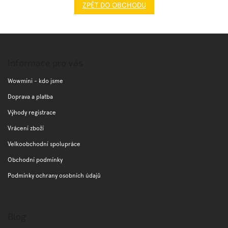
ZPĚT DO OBCHODU
Značky
Z
Měna
á
(CZK)
p
Informace pro vás
a
Přihlášení
t
Wowmini - kdo jsme
í
Doprava a platba
Výhody registrace
Vrácení zboží
Velkoobchodní spolupráce
Obchodní podmínky
Podmínky ochrany osobních údajů
Blog