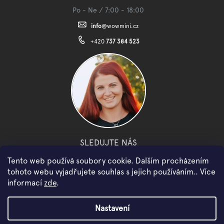
Po - Ne / 7:00 - 18:00
info
@
wowmini.cz
+420
737 384 523
SLEDUJTE NÁS
Tento web používá soubory cookie. Dalším procházením
facebook
instagram
youtube
tohoto webu vyjadřujete souhlas s jejich používáním.. Více
informací
zde
.
Copyright 2026
WOWMINI
. Všechna práva vyhrazena.
Nastavení