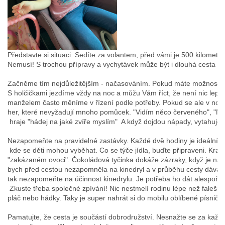
Značky
Měna
(CZK)
Představte si situaci: Sedíte za volantem, před vámi je 500 kilometr
Přihlášení
Začněme tím nejdůležitějším - načasováním. Pokud máte možnost, vyra
S holčičkami jezdíme vždy na noc a můžu Vám říct, že není nic lepší 
manželem často měníme v řízení podle potřeby. Pokud se ale v noci b
her, které nevyžadují mnoho pomůcek. "Vidím něco červeného", "Na p
 hraje "hádej na jaké zvíře myslím"  A když dojdou nápady, vytahuje
Nezapomeňte na pravidelné zastávky. Každé dvě hodiny je ideální ča
 kde se děti mohou vyběhat. Co se týče jídla, buďte připraveni. Krab
"zakázaném ovoci". Čokoládová tyčinka dokáže zázraky, když je nál
bych před cestou nezapomněla na kinedryl a v průběhu cesty dávala 
tak nezapomeňte na účinnost kinedrylu. Je potřeba ho dát alespoň p
 Zkuste třeba společné zpívání! Nic nestmelí rodinu lépe než falešné
pláč nebo hádky. Taky je super nahrát si do mobilu oblíbené písničky.
Pamatujte, že cesta je součástí dobrodružství. Nesnažte se za každou 