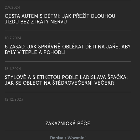
2.9.2024
CESTA AUTEM S DĚTMI: JAK PŘEŽÍT DLOUHOU
JÍZDU BEZ ZTRÁTY NERVŮ
10.7.2024
5 ZÁSAD, JAK SPRÁVNĚ OBLÉKAT DĚTI NA JAŘE, ABY
BYLY V TEPLE A POHODLÍ
18.1.2024
STYLOVĚ A S ETIKETOU PODLE LADISLAVA ŠPAČKA:
JAK SE OBLÉCT NA ŠTĚDROVEČERNÍ VEČEŘI?
12.12.2023
ZÁKAZNICKÁ PÉČE
Denisa z Wowmini