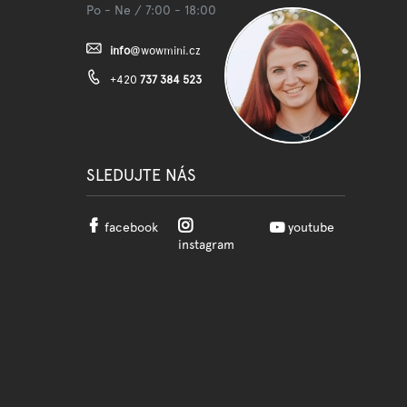
Po - Ne / 7:00 - 18:00
info
@
wowmini.cz
+420
737 384 523
SLEDUJTE NÁS
facebook
youtube
instagram