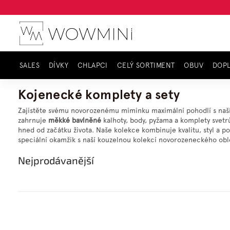
Přejít
na
obsah
SALES
DÍVKY
CHLAPCI
CELÝ SORTIMENT
OBUV
DOP
Domů
Celý sortiment
Miminka
Komplety a sety
Kojenecké komplety a sety
Zajistěte svému novorozenému miminku maximální pohodlí s naš
zahrnuje
měkké
bavlněné
kalhoty, body, pyžama a komplety svetr
hned od začátku života. Naše kolekce kombinuje kvalitu, styl a p
speciální okamžik s naší kouzelnou kolekcí novorozeneckého obl
Nejprodávanější