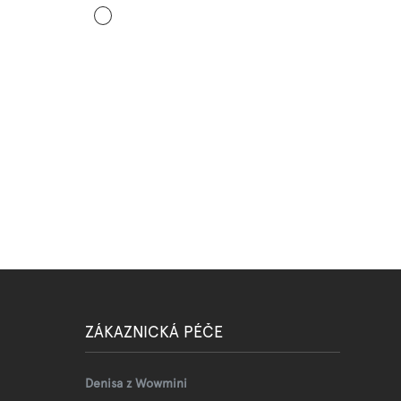
Tmavě
růžová
ZÁKAZNICKÁ PÉČE
Denisa z Wowmini