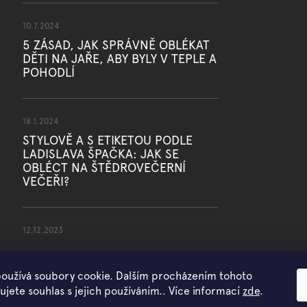
10.7.2024
5 ZÁSAD, JAK SPRÁVNĚ OBLÉKAT
DĚTI NA JAŘE, ABY BYLY V TEPLE A
POHODLÍ
18.1.2024
STYLOVĚ A S ETIKETOU PODLE
LADISLAVA ŠPAČKA: JAK SE
OBLÉCT NA ŠTĚDROVEČERNÍ
VEČEŘI?
12.12.2023
oužívá soubory cookie. Dalším procházením tohoto
jete souhlas s jejich používáním.. Více informací
zde
.
Copyright 2026
WOWMINI
. Všechna práva vyhrazena.