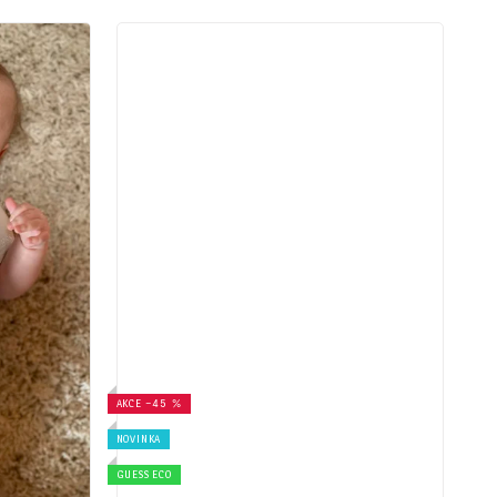
AKCE
–45 %
NOVINKA
GUESS ECO