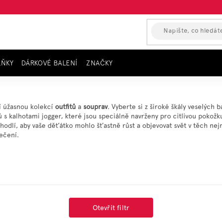
LŇKY
DÁRKOVÉ BALENÍ
ZNAČKY
í úžasnou kolekcí
outfitů
a
souprav
. Vyberte si z široké škály veselých 
ů s kalhotami jogger, které jsou speciálně navrženy pro citlivou poko
ohodlí, aby vaše děťátko mohlo šťastně růst a objevovat svět v těch ne
ečení.
Otevřít filtr