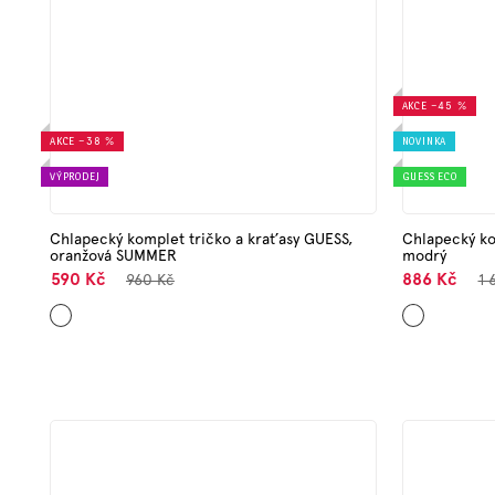
AKCE
–45 %
AKCE
–38 %
NOVINKA
VÝPRODEJ
GUESS ECO
Chlapecký komplet tričko a kraťasy GUESS,
Chlapecký ko
oranžová SUMMER
modrý
590 Kč
886 Kč
960 Kč
1 
Oranžová
Modrá