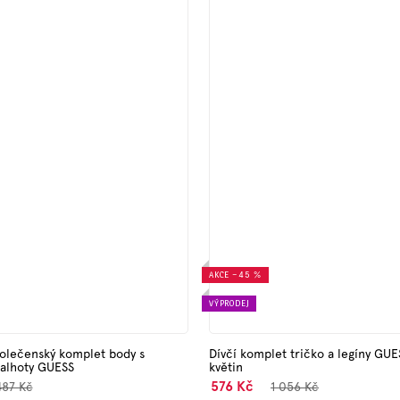
AKCE
–45 %
VÝPRODEJ
olečenský komplet body s
Dívčí komplet tričko a legíny GUE
alhoty GUESS
květin
576 Kč
487 Kč
1 056 Kč