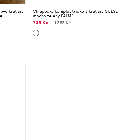
lové kraťasy
Chlapecký komplet tričko a kraťasy GUESS,
A
modro zelený PALMS
738 Kč
1 353 Kč
Mix
barev