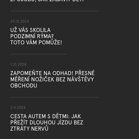
v
ý
p
i
29.10.2024
s
UŽ VÁS SKOLILA
u
PODZIMNÍ RÝMA?
TOTO VÁM POMŮŽE!
1.10.2024
ZAPOMEŇTE NA ODHAD! PŘESNÉ
MĚŘENÍ NOŽIČEK BEZ NÁVŠTĚVY
OBCHODU
2.9.2024
CESTA AUTEM S DĚTMI: JAK
PŘEŽÍT DLOUHOU JÍZDU BEZ
ZTRÁTY NERVŮ