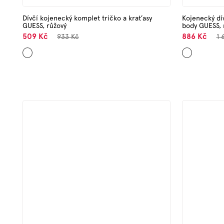
Dívčí kojenecký komplet tričko a kraťasy
Kojenecký dív
GUESS, růžový
body GUESS,
509 Kč
886 Kč
933 Kč
1 
Růžová
Růžová