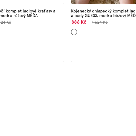
čí komplet laclové kraťasy a
Kojenecký chlapecký komplet lac
 modro růžový MÉĎA
a body GUESS, modro béžový MÉĎ
886 Kč
624 Kč
1 624 Kč
Béžová