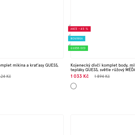
AKCE
–45 %
NOVINKA
GUESS ECO
mplet mikina a kraťasy GUESS,
Kojenecký dívčí komplet body, mi
tepláky GUESS, světle růžový MÉĎ
1 033 Kč
624 Kč
1 894 Kč
Světle
růžová