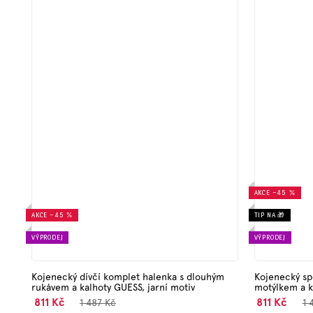
AKCE
–45 %
AKCE
–45 %
TIP NA 🎁
VÝPRODEJ
VÝPRODEJ
Kojenecký dívčí komplet halenka s dlouhým
Kojenecký sp
rukávem a kalhoty GUESS, jarní motiv
motýlkem a k
811 Kč
811 Kč
1 487 Kč
1 