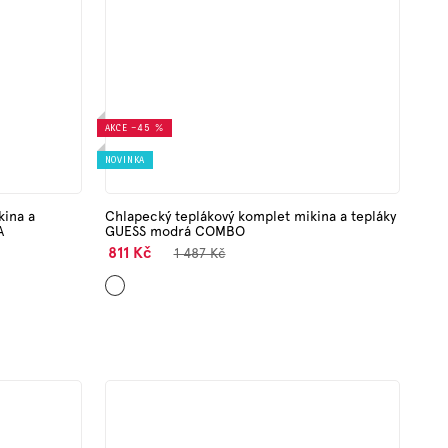
AKCE
–45 %
NOVINKA
kina a
Chlapecký teplákový komplet mikina a tepláky
A
GUESS modrá COMBO
811 Kč
1 487 Kč
Mix
barev