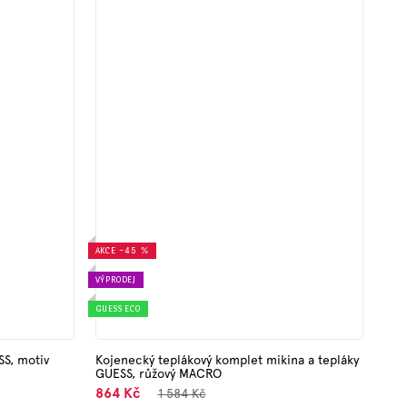
AKCE
–45 %
VÝPRODEJ
GUESS ECO
SS, motiv
Kojenecký teplákový komplet mikina a tepláky
GUESS, růžový MACRO
864 Kč
1 584 Kč