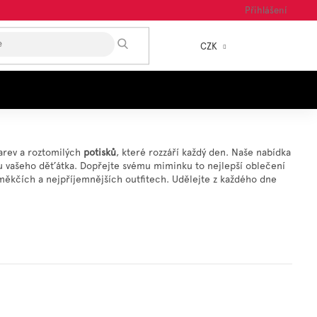
Přihlášení
HLEDAT
CZK
NÁKUP
KOŠÍK
barev a roztomilých
potisků
, které rozzáří každý den. Naše nabídka
žku vašeho děťátka. Dopřejte svému miminku to nejlepší oblečení
jměkčích a nejpříjemnějších outfitech. Udělejte z každého dne