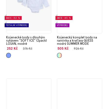
AKCE
–32 %
AKCE
–45 %
TOTÁLNÍ VÝPRODEJ
VÝPRODEJ
Kojenecké body s dlouhým
Kojenecký komplet body na
rukávem "SOFT ICE" (2pack)
ramínka a kraťasy GUESS
LOSAN, modré
modrý SUMMER MODE
252 Kč
505 Kč
376 Kč
926 Kč
Světle
Mix