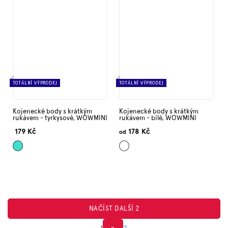
TOTÁLNÍ VÝPRODEJ
TOTÁLNÍ VÝPRODEJ
Kojenecké body s krátkým
Kojenecké body s krátkým
rukávem - tyrkysové, WOWMINI
rukávem - bílé, WOWMINI
179 Kč
178 Kč
od
Tyrkysová
Bílá
NAČÍST DALŠÍ 2
1
2