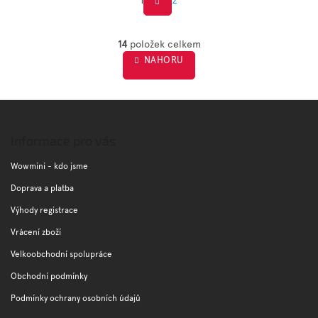
S
O
t
v
14
položek celkem
r
l
NAHORU
á
á
d
n
a
k
c
Z
o
í
á
v
p
á
p
Informace pro vás
r
n
a
v
í
t
Wowmini - kdo jsme
k
í
y
Doprava a platba
v
Výhody registrace
ý
p
Vrácení zboží
i
s
Velkoobchodní spolupráce
u
Obchodní podmínky
Podmínky ochrany osobních údajů