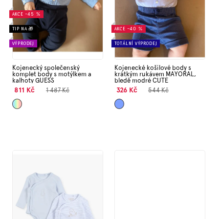
d
Značky
AKCE
–45 %
u
k
TIP NA 🎁
AKCE
–40 %
Měna
t
VÝPRODEJ
TOTÁLNÍ VÝPRODEJ
(CZK)
ů
Kojenecký společenský
Kojenecké košilové body s
komplet body s motýlkem a
krátkým rukávem MAYORAL,
Přihlášení
kalhoty GUESS
bledě modré CUTE
811 Kč
326 Kč
1 487 Kč
544 Kč
Mix
Světle