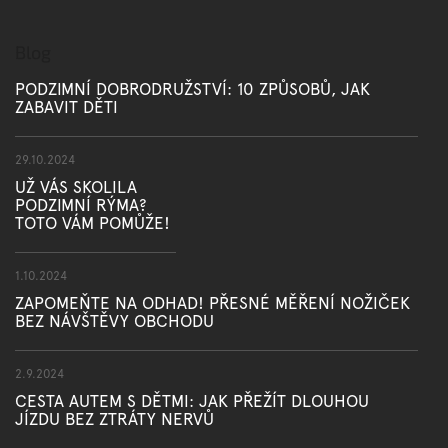
Blog
PODZIMNÍ DOBRODRUŽSTVÍ: 10 ZPŮSOBŮ, JAK
ZABAVIT DĚTI
29.10.2024
UŽ VÁS SKOLILA
PODZIMNÍ RÝMA?
TOTO VÁM POMŮŽE!
1.10.2024
ZAPOMEŇTE NA ODHAD! PŘESNÉ MĚŘENÍ NOŽIČEK
BEZ NÁVŠTĚVY OBCHODU
2.9.2024
CESTA AUTEM S DĚTMI: JAK PŘEŽÍT DLOUHOU
JÍZDU BEZ ZTRÁTY NERVŮ