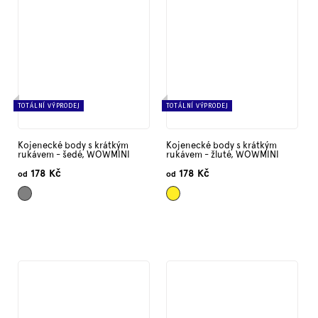
TOTÁLNÍ VÝPRODEJ
TOTÁLNÍ VÝPRODEJ
Kojenecké body s krátkým
Kojenecké body s krátkým
rukávem - šedé, WOWMINI
rukávem - žluté, WOWMINI
178 Kč
178 Kč
od
od
Šedá
Žlutá