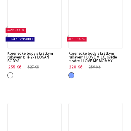
AKCE
–32 %
TOTÁLNÍ VÝPRODEJ
AKCE
–15 %
Kojenecké body s krátkým
Kojenecké body s krátkým
rukávem bílé 2ks LOSAN
rukávem I LOVE MILK, světle
BODYS
modré I LOVE MY MOMMY
235 Kč
220 Kč
327 Kč
259 Kč
Bílá
Světle