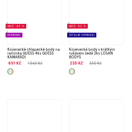
AKCE
–45 %
AKCE
–32 %
VÝPRODEJ
TOTÁLNÍ VÝPRODEJ
Kojenecké chlapecké body na
Kojenecké body s krátkým
ramínka GUESS 4ks GUESS
rukávem šedé 2ks LOSAN
KAMARÁDI
BODYS
851 Kč
235 Kč
1 560 Kč
350 Kč
Mix
Mix