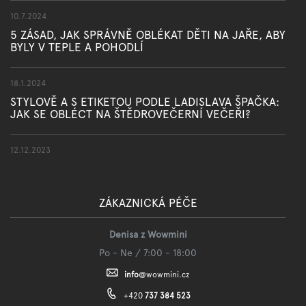
10.7.2024
5 ZÁSAD, JAK SPRÁVNĚ OBLÉKAT DĚTI NA JAŘE, ABY
BYLY V TEPLE A POHODLÍ
18.1.2024
STYLOVĚ A S ETIKETOU PODLE LADISLAVA ŠPAČKA:
JAK SE OBLÉCT NA ŠTĚDROVEČERNÍ VEČEŘI?
12.12.2023
ZÁKAZNICKÁ PÉČE
Denisa z Wowmini
Po - Ne / 7:00 - 18:00
info
@
wowmini.cz
+420
737 384 523