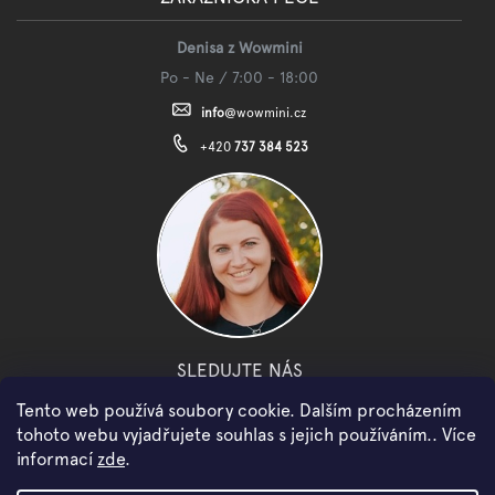
Denisa z Wowmini
Po - Ne / 7:00 - 18:00
info
@
wowmini.cz
+420
737 384 523
SLEDUJTE NÁS
Tento web používá soubory cookie. Dalším procházením
facebook
instagram
youtube
tohoto webu vyjadřujete souhlas s jejich používáním.. Více
informací
zde
.