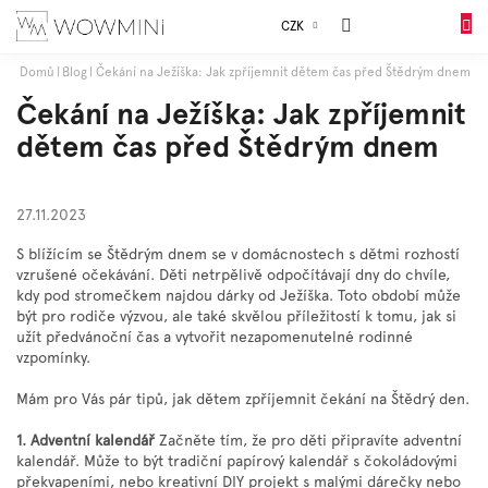
Přejít
Sales
CZK
na
DO
obsah
KOŠÍK
Domů
Blog
Čekání na Ježíška: Jak zpříjemnit dětem čas před Štědrým dnem
Dívky
Čekání na Ježíška: Jak zpříjemnit
dětem čas před Štědrým dnem
Chlapci
27.11.2023
Celý
sortiment
S blížícím se Štědrým dnem se v domácnostech s dětmi rozhostí
vzrušené očekávání. Děti netrpělivě odpočítávají dny do chvíle,
kdy pod stromečkem najdou dárky od Ježíška. Toto období může
Obuv
být pro rodiče výzvou, ale také skvělou příležitostí k tomu, jak si
užít předvánoční čas a vytvořit nezapomenutelné rodinné
vzpomínky.
Doplňky
Mám pro Vás pár tipů, jak dětem zpříjemnit čekání na Štědrý den.
1. Adventní kalendář
Začněte tím, že pro děti připravíte adventní
Dárkové
balení
kalendář. Může to být tradiční papírový kalendář s čokoládovými
překvapeními, nebo kreativní DIY projekt s malými dárečky nebo