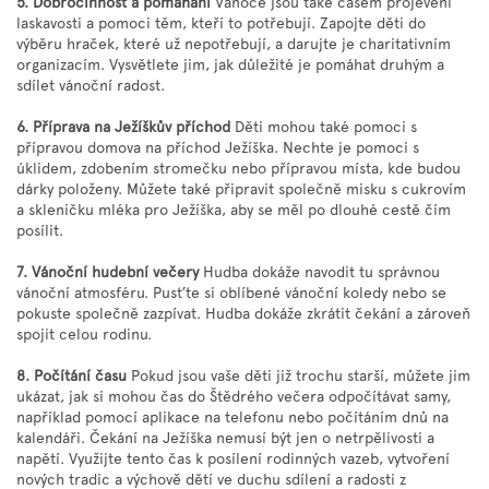
5. Dobročinnost a pomáhání
Vánoce jsou také časem projevení
laskavosti a pomoci těm, kteří to potřebují. Zapojte děti do
výběru hraček, které už nepotřebují, a darujte je charitativním
organizacím. Vysvětlete jim, jak důležité je pomáhat druhým a
sdílet vánoční radost.
6. Příprava na Ježíškův příchod
Děti mohou také pomoci s
přípravou domova na příchod Ježíška. Nechte je pomoci s
úklidem, zdobením stromečku nebo přípravou místa, kde budou
dárky položeny. Můžete také připravit společně misku s cukrovím
a skleničku mléka pro Ježíška, aby se měl po dlouhé cestě čím
posílit.
7. Vánoční hudební večery
Hudba dokáže navodit tu správnou
vánoční atmosféru. Pusťte si oblíbené vánoční koledy nebo se
pokuste společně zazpívat. Hudba dokáže zkrátit čekání a zároveň
spojit celou rodinu.
8. Počítání času
Pokud jsou vaše děti již trochu starší, můžete jim
ukázat, jak si mohou čas do Štědrého večera odpočítávat samy,
například pomocí aplikace na telefonu nebo počítáním dnů na
kalendáři. Čekání na Ježíška nemusí být jen o netrpělivosti a
napětí. Využijte tento čas k posílení rodinných vazeb, vytvoření
nových tradic a výchově dětí ve duchu sdílení a radosti z