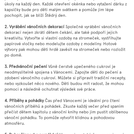
úkoly na každý den. Každé otevření okénka nebo vytažení dárku z
Značky
kapsičky bude pro děti malým svátkem a pomůže jim lépe
pochopit, jak se blíží Štědrý den.
Měna
2. Vyrábění vánočních dekorací
Společné vyrábění vánočních
(CZK)
dekorací nejen zkrátí dětem čekání, ale také podpoří jejich
kreativitu. Vytvořte si vlastní ozdoby na stromeček, vystřihujte
papírové vločky nebo modelujte ozdoby z modelíny. Hotové
Přihlášení
výtvory pak mohou děti hrdě zavěsit na stromeček nebo rozložit
po domě.
3. Předvánoční pečení
Vůně čerstvě upečeného cukroví je
neodmyslitelně spojena s Vánocemi. Zapojte děti do pečení a
zdobení vánočního cukroví. Můžete si připravit tradiční recepty,
nebo vyzkoušet něco nového. Děti budou mít radost, že mohou
pomoci a následně ochutnat výsledek své práce.
4. Příběhy a pohádky
Čas před Vánocemi je ideální pro čtení
vánočních příběhů a pohádek. Zkuste každý večer před spaním
přečíst dětem kapitolu z vánoční knihy nebo jim pustit oblíbenou
vánoční pohádku. To pomůže vytvořit klidnou a pohodovou
atmosféru.