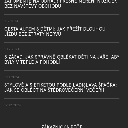
ZAPOMEŇTE NA ODHAD! PŘESNÉ MĚŘENÍ NOŽIČEK
BEZ NÁVŠTĚVY OBCHODU
2.9.2024
CESTA AUTEM S DĚTMI: JAK PŘEŽÍT DLOUHOU
JÍZDU BEZ ZTRÁTY NERVŮ
10.7.2024
5 ZÁSAD, JAK SPRÁVNĚ OBLÉKAT DĚTI NA JAŘE, ABY
BYLY V TEPLE A POHODLÍ
18.1.2024
STYLOVĚ A S ETIKETOU PODLE LADISLAVA ŠPAČKA:
JAK SE OBLÉCT NA ŠTĚDROVEČERNÍ VEČEŘI?
12.12.2023
ZÁKAZNICKÁ PÉČE