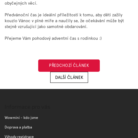
obyčejných věcí.
Předvánoční čas je ideální příležitostí k tomu, aby děti zažily
kouzlo Vánoc v plné míře a naučily se, že očekávání může být
stejně vzrušující jako samotné obdarování.
Přejeme Vám pohodový adventní čas s rodinkou :)
PŘEDCHOZÍ ČLÁNEK
DALŠÍ ČLÁNEK
Z
á
p
Informace pro vás
a
t
Wowmini - kdo jsme
í
Doprava a platba
Výhody registrace