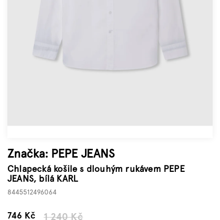
Značky
Měna
(CZK)
Přihlášení
Značka:
PEPE JEANS
Chlapecká košile s dlouhým rukávem PEPE
JEANS, bílá KARL
8445512496064
–39 %
746 Kč
1 240 Kč
Měrná