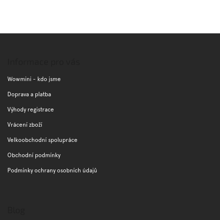
Z
á
p
Informace pro vás
a
t
Wowmini - kdo jsme
í
Doprava a platba
Výhody registrace
Vrácení zboží
Velkoobchodní spolupráce
Obchodní podmínky
Podmínky ochrany osobních údajů
Blog