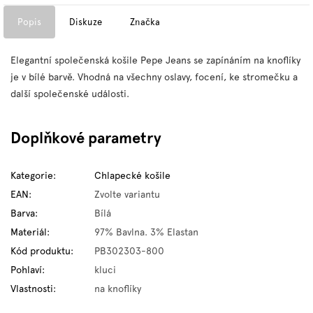
Popis
Diskuze
Značka
Elegantní společenská košile Pepe Jeans se zapínáním na knoflíky
je v bílé barvě. Vhodná na všechny oslavy, focení, ke stromečku a
další společenské události.
Doplňkové parametry
Kategorie
:
Chlapecké košile
EAN
:
Zvolte variantu
Barva
:
Bílá
Materiál
:
97% Bavlna. 3% Elastan
Kód produktu
:
PB302303-800
Pohlaví
:
kluci
Vlastnosti
:
na knoflíky