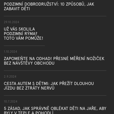
PODZIMNÍ DOBRODRUŽSTVÍ: 10 ZPŮSOBŮ, JAK
ZABAVIT DĚTI
29.10.2024
UŽ VÁS SKOLILA
PODZIMNÍ RÝMA?
TOTO VÁM POMŮŽE!
1.10.2024
ZAPOMEŇTE NA ODHAD! PŘESNÉ MĚŘENÍ NOŽIČEK
BEZ NÁVŠTĚVY OBCHODU
2.9.2024
CESTA AUTEM S DĚTMI: JAK PŘEŽÍT DLOUHOU
JÍZDU BEZ ZTRÁTY NERVŮ
10.7.2024
5 ZÁSAD, JAK SPRÁVNĚ OBLÉKAT DĚTI NA JAŘE, ABY
BYLY V TEPLE A POHODLÍ