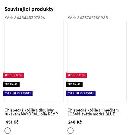
Související produkty
Kód:
8445445397896
Kód:
8433742780985
AKCE
–40 %
AKCE
–32 %
TIP NA 🎁
TIP NA 🎁
TOTÁLNÍ VÝPRODEJ
TOTÁLNÍ VÝPRODEJ
Chlapecká košile s dlouhým
Chlapecká košile s límečkem
rukávem MAYORAL, bílá KEMP
LOSAN, světle modrá BLUE
451 Kč
248 Kč
Bílá
Světle
modrá