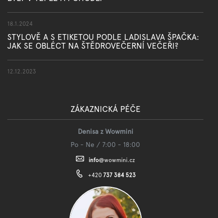
18.1.2024
STYLOVĚ A S ETIKETOU PODLE LADISLAVA ŠPAČKA:
JAK SE OBLÉCT NA ŠTĚDROVEČERNÍ VEČEŘI?
12.12.2023
ZÁKAZNICKÁ PÉČE
Denisa z Wowmini
Po - Ne / 7:00 - 18:00
info
@
wowmini.cz
+420
737 384 523