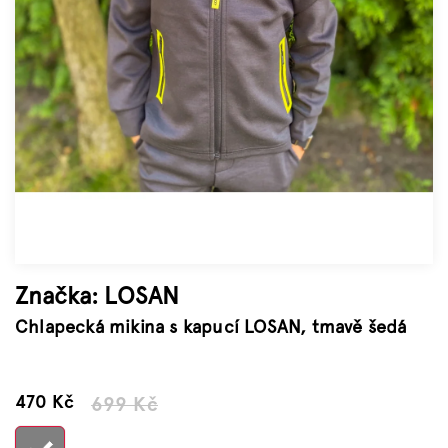
Značky
Měna
(CZK)
Přihlášení
Značka:
LOSAN
Chlapecká mikina s kapucí LOSAN, tmavě šedá
–32 %
470 Kč
699 Kč
Měrná
cena: