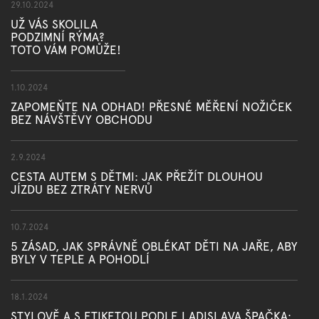
29.10.2024
UŽ VÁS SKOLILA
PODZIMNÍ RÝMA?
TOTO VÁM POMŮŽE!
1.10.2024
ZAPOMEŇTE NA ODHAD! PŘESNÉ MĚŘENÍ NOŽIČEK
BEZ NÁVŠTĚVY OBCHODU
2.9.2024
CESTA AUTEM S DĚTMI: JAK PŘEŽÍT DLOUHOU
JÍZDU BEZ ZTRÁTY NERVŮ
10.7.2024
5 ZÁSAD, JAK SPRÁVNĚ OBLÉKAT DĚTI NA JAŘE, ABY
BYLY V TEPLE A POHODLÍ
18.1.2024
STYLOVĚ A S ETIKETOU PODLE LADISLAVA ŠPAČKA: