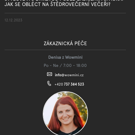
JAK SE OBLÉCT NA ŠTĚDROVEČERNÍ VEČEŘI?
12.12.2023
ZÁKAZNICKÁ PÉČE
Denisa z Wowmini
Po - Ne / 7:00 - 18:00
info
@
wowmini.cz
+420
737 384 523