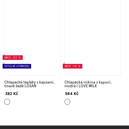
AKCE
–32 %
TOTÁLNÍ VÝPRODEJ
AKCE
–14 %
Chlapecké tepláky s kapsami,
Chlapecká mikina s kapucí,
tmavě šedé LOSAN
modrá I LOVE MILK
382 Kč
584 Kč
Šedá
Světle
modrá
Z