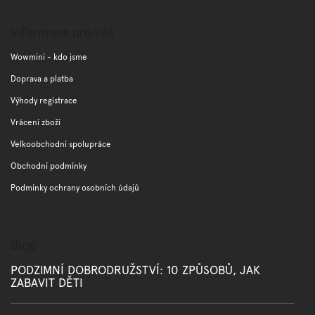
á
p
Informace pro vás
a
t
Wowmini - kdo jsme
í
Doprava a platba
Výhody registrace
Vrácení zboží
Velkoobchodní spolupráce
Obchodní podmínky
Podmínky ochrany osobních údajů
Blog
PODZIMNÍ DOBRODRUŽSTVÍ: 10 ZPŮSOBŮ, JAK
ZABAVIT DĚTI