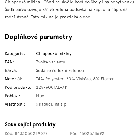
Chlapecká mikina LOSAN se skvěle hodí do školy i na pobyt venku.
Šedá barvu oživuje zářivě zelená podšívka na kapuci a nápis na
zadní straně. Tato mikina je praktická a cool.
Doplňkové parametry
Kategorie
:
Chlapecké mikiny
EAN
:
Zvolte variantu
Barva
:
Šedá se reflexní zelenou
Materiál
:
74% Polyester, 20% Viskóza, 6% Elastan
Kód produktu
:
225-6001AL-711
Pohlaví
:
kluci
Vlastnosti
:
s kapucí, na zip
Související produkty
Kód:
8433030289077
Kód:
16023/8692