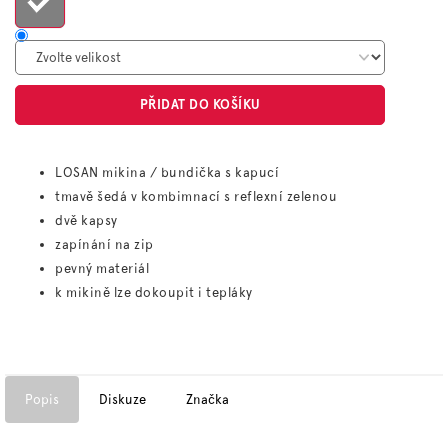
PŘIDAT DO KOŠÍKU
LOSAN mikina / bundička s kapucí
tmavě šedá v kombimnací s reflexní zelenou
dvě kapsy
zapínání na zip
pevný materiál
k mikině lze dokoupit i tepláky
Popis
Diskuze
Značka