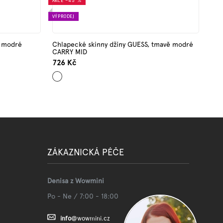
AKCE
–45 %
VÝPRODEJ
ě modré
Chlapecké skinny džíny GUESS, tmavě modré
CARRY MID
726 Kč
Tmavě
modrá
ZÁKAZNICKÁ PÉČE
Denisa z Wowmini
Po - Ne / 7:00 - 18:00
info
@
wowmini.cz