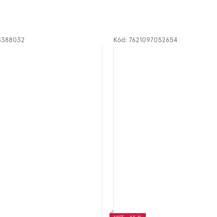
8388032
Kód:
7621097052654