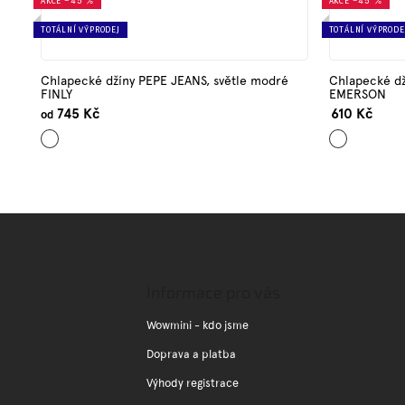
AKCE
–45 %
AKCE
–45 %
TOTÁLNÍ VÝPRODEJ
TOTÁLNÍ VÝPRODE
Chlapecké džíny PEPE JEANS, světle modré
Chlapecké d
FINLY
EMERSON
745 Kč
610 Kč
od
Světle
Tmavě
modrá
modrá
Z
á
p
a
Informace pro vás
t
í
Wowmini - kdo jsme
Doprava a platba
Výhody registrace