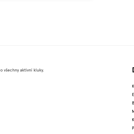
o všechny aktivní kluky.
M
P