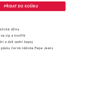
PŘIDAT DO KOŠÍKU
stické džíny
 na zip a knoflík
ní a dvě zadní kapsy
i pásku černá nášivka Pepe Jeans