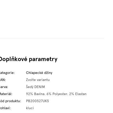
Doplňkové parametry
Kategorie
:
Chlapecké džíny
EAN
:
Zvolte variantu
Barva
:
Šedý DENIM
ateriál
:
92% Bavlna. 6% Polyester. 2% Elastan
Kód produktu
:
PB200527UK5
ohlaví
:
kluci