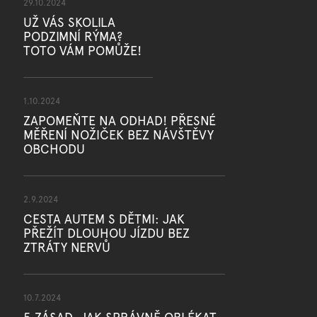
29.10.2024
UŽ VÁS SKOLILA
PODZIMNÍ RÝMA?
TOTO VÁM POMŮŽE!
1.10.2024
ZAPOMEŇTE NA ODHAD! PŘESNÉ
MĚŘENÍ NOŽIČEK BEZ NÁVŠTĚVY
OBCHODU
2.9.2024
CESTA AUTEM S DĚTMI: JAK
PŘEŽÍT DLOUHOU JÍZDU BEZ
ZTRÁTY NERVŮ
10.7.2024