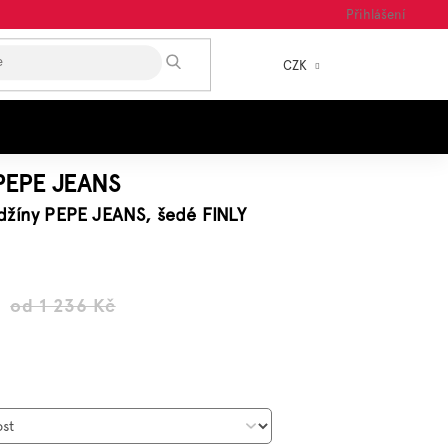
Přihlášení
HLEDAT
CZK
NÁKUP
KOŠÍK
PEPE JEANS
džíny PEPE JEANS, šedé FINLY
od 1 236 Kč
Měrná
ena: