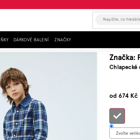
LŇKY
DÁRKOVÉ BALENÍ
ZNAČKY
EPE JEANS, šedé FINLY
Značka:
Chlapecké 
–45 %
od
674 Kč
c