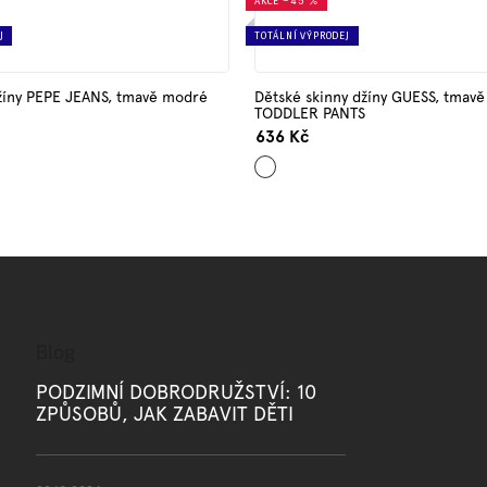
AKCE
–45 %
J
TOTÁLNÍ VÝPRODEJ
žíny PEPE JEANS, tmavě modré
Dětské skinny džíny GUESS, tmav
TODDLER PANTS
636 Kč
Tmavě
modrá
Blog
PODZIMNÍ DOBRODRUŽSTVÍ: 10
ZPŮSOBŮ, JAK ZABAVIT DĚTI