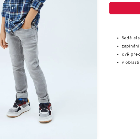
šedé ela
zapínání
dvě před
v oblast