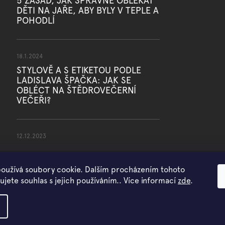
5 ZÁSAD, JAK SPRÁVNĚ OBLÉKAT
DĚTI NA JAŘE, ABY BYLY V TEPLE A
POHODLÍ
18.1.2024
STYLOVĚ A S ETIKETOU PODLE
LADISLAVA ŠPAČKA: JAK SE
OBLÉCT NA ŠTĚDROVEČERNÍ
VEČEŘI?
12.12.2023
oužívá soubory cookie. Dalším procházením tohoto
jete souhlas s jejich používáním.. Více informací
zde
.
Copyright 2026
WOWMINI
. Všechna práva vyhrazena.
Vytvořil Shoptet