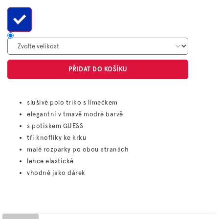
cena:
PŘIDAT DO KOŠÍKU
slušivé polo triko s límečkem
elegantní v tmavě modré barvě
s potiskem GUESS
tři knoflíky ke krku
malé rozparky po obou stranách
lehce elastické
vhodné jako dárek