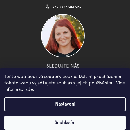
+420
737 384 523
SLEDUJTE NÁS
Tento web používá soubory cookie. Dalším procházením
facebook
instagram
youtube
tohoto webu vyjadřujete souhlas s jejich používáním.. Více
informací
zde
.
Copyright 2026
WOWMINI
. Všechna práva vyhrazena.
Nastavení
Vytvořil Shoptet
Souhlasím