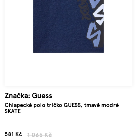
Značky
Měna
(CZK)
Přihlášení
Značka:
Guess
Chlapecké polo tričko GUESS, tmavě modré
SKATE
–45 %
581 Kč
1 065 Kč
Měrná