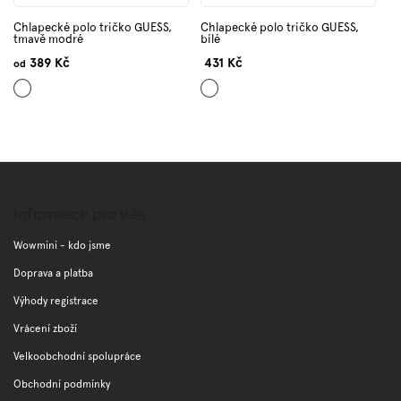
Chlapecké polo tričko GUESS,
Chlapecké polo tričko GUESS,
tmavě modré
bílé
389 Kč
431 Kč
od
Tmavě
Bílá
modrá
Z
á
p
Informace pro vás
a
t
Wowmini - kdo jsme
í
Doprava a platba
Výhody registrace
Vrácení zboží
Velkoobchodní spolupráce
Obchodní podmínky