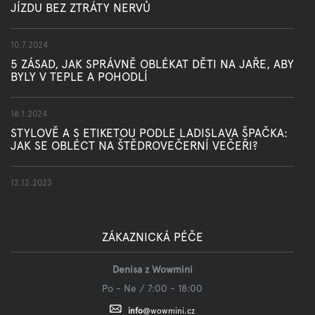
JÍZDU BEZ ZTRÁTY NERVŮ
10.7.2024
5 ZÁSAD, JAK SPRÁVNĚ OBLÉKAT DĚTI NA JAŘE, ABY
BYLY V TEPLE A POHODLÍ
18.1.2024
STYLOVĚ A S ETIKETOU PODLE LADISLAVA ŠPAČKA:
JAK SE OBLÉCT NA ŠTĚDROVEČERNÍ VEČEŘI?
12.12.2023
ZÁKAZNICKÁ PÉČE
Denisa z Wowmini
Po - Ne / 7:00 - 18:00
info
@
wowmini.cz