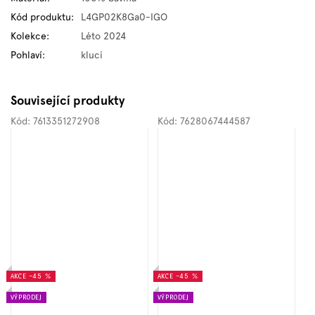
Kód produktu
:
L4GP02K8Ga0-IGO
Kolekce
:
Léto 2024
Pohlaví
:
kluci
Související produkty
Kód:
7613351272908
Kód:
7628067444587
AKCE
–45 %
AKCE
–45 %
VÝPRODEJ
VÝPRODEJ