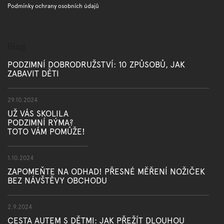
Podmínky ochrany osobních údajů
Blog
PODZIMNÍ DOBRODRUŽSTVÍ: 10 ZPŮSOBŮ, JAK
ZABAVIT DĚTI
29.10.2024
UŽ VÁS SKOLILA
PODZIMNÍ RÝMA?
TOTO VÁM POMŮŽE!
1.10.2024
ZAPOMEŇTE NA ODHAD! PŘESNÉ MĚŘENÍ NOŽIČEK
BEZ NÁVŠTĚVY OBCHODU
2.9.2024
CESTA AUTEM S DĚTMI: JAK PŘEŽÍT DLOUHOU