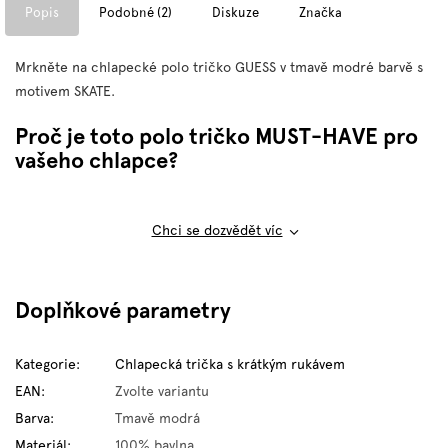
Popis
Podobné (2)
Diskuze
Značka
Mrkněte na chlapecké polo tričko GUESS v tmavě modré barvě s
motivem SKATE.
Proč je toto polo tričko MUST-HAVE pro
vašeho chlapce?
Chci se dozvědět víc
Doplňkové parametry
Kategorie
:
Chlapecká trička s krátkým rukávem
EAN
:
Zvolte variantu
Barva
:
Tmavě modrá
Materiál
:
100% bavlna