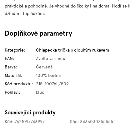
praktické a pohodlné. Je vhodné do školky i na doma. Hodí se k
džínům i tepláčkům.
Doplňkové parametry
Kategorie
:
Chlapecká trička s dlouhým rukávem
EAN
:
Zvolte variantu
Barva
:
Červená
Materiál
:
100% bavlna
Kód produktu
:
215-1007AL/509
Pohlaví
:
kluci
Související produkty
Kód:
7621097746997
Kód:
8433030855555