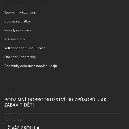
p
Informace pro vás
a
t
Wowmini - kdo jsme
í
Doprava a platba
Výhody registrace
Vrácení zboží
Velkoobchodní spolupráce
Obchodní podmínky
Podmínky ochrany osobních údajů
Blog
PODZIMNÍ DOBRODRUŽSTVÍ: 10 ZPŮSOBŮ, JAK
ZABAVIT DĚTI
29.10.2024
UŽ VÁS SKOLILA