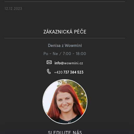
12.12.2023
ZÁKAZNICKÁ PÉČE
Denisa z Wowmini
Po - Ne / 7:00 - 18:00
info
@
wowmini.cz
+420
737 384 523
SLEDUJTE NÁS