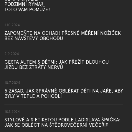
PODZIMNÍ RÝMA?
TOTO VÁM POMŮŽE!
1.10.2024
ZAPOMEŇTE NA ODHAD! PŘESNÉ MĚŘENÍ NOŽIČEK
BEZ NÁVŠTĚVY OBCHODU
2.9.2024
CESTA AUTEM S DĚTMI: JAK PŘEŽÍT DLOUHOU
JÍZDU BEZ ZTRÁTY NERVŮ
10.7.2024
5 ZÁSAD, JAK SPRÁVNĚ OBLÉKAT DĚTI NA JAŘE, ABY
BYLY V TEPLE A POHODLÍ
18.1.2024
STYLOVĚ A S ETIKETOU PODLE LADISLAVA ŠPAČKA:
JAK SE OBLÉCT NA ŠTĚDROVEČERNÍ VEČEŘI?