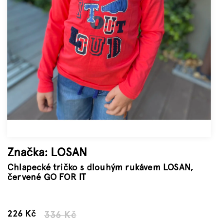
Značky
Měna
(CZK)
Přihlášení
Značka:
LOSAN
Chlapecké tričko s dlouhým rukávem LOSAN,
červené GO FOR IT
–32 %
226 Kč
336 Kč
Měrná