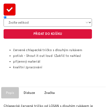
cena:
PŘIDAT DO KOŠÍKU
červené chlapecké tričko s dlouhým rukávem
potisk - Shout it out loud (Zakřič to nahlas)
příjemný materiál
kvalitní zpracování
Popis
Diskuze
Značka
Chlapecké červené tričko od LOSAN s dlouhým rukávem je