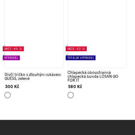
AKCE
–45 %
AKCE
–32 %
VÝPRODEJ
TOTÁLNÍ VÝPRODEJ
Chlapecká oboustranná
Dívčí tričko s dlouhým rukávem
chlapecká bunda LOSAN GO
GUESS, zelené
FOR IT
300 Kč
580 Kč
Zelená
Mix
barev
Z
á