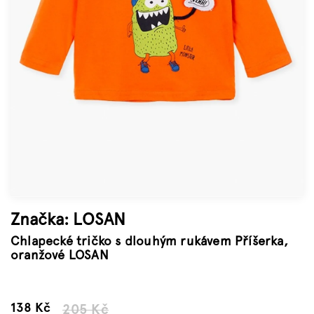
Značky
Měna
(CZK)
Přihlášení
Značka:
LOSAN
Chlapecké tričko s dlouhým rukávem Příšerka,
oranžové LOSAN
–32 %
138 Kč
205 Kč
Měrná