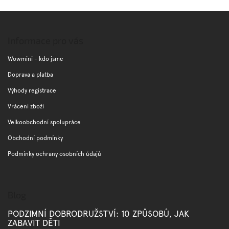
Z
á
p
Informace pro vás
a
t
Wowmini - kdo jsme
í
Doprava a platba
Výhody registrace
Vrácení zboží
Velkoobchodní spolupráce
Obchodní podmínky
Podmínky ochrany osobních údajů
Blog
PODZIMNÍ DOBRODRUŽSTVÍ: 10 ZPŮSOBŮ, JAK
ZABAVIT DĚTI