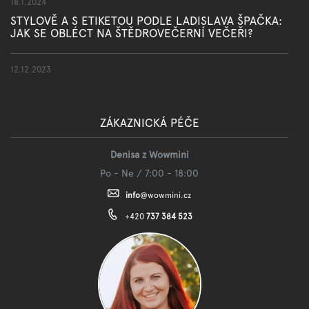
18.1.2024
STYLOVĚ A S ETIKETOU PODLE LADISLAVA ŠPAČKA:
JAK SE OBLÉCT NA ŠTĚDROVEČERNÍ VEČEŘI?
12.12.2023
ZÁKAZNICKÁ PÉČE
Denisa z Wowmini
Po - Ne / 7:00 - 18:00
info
@
wowmini.cz
+420
737 384 523