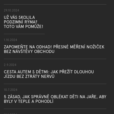
29.10.2024
UŽ VÁS SKOLILA
PODZIMNÍ RÝMA?
TOTO VÁM POMŮŽE!
1.10.2024
ZAPOMEŇTE NA ODHAD! PŘESNÉ MĚŘENÍ NOŽIČEK
BEZ NÁVŠTĚVY OBCHODU
2.9.2024
CESTA AUTEM S DĚTMI: JAK PŘEŽÍT DLOUHOU
JÍZDU BEZ ZTRÁTY NERVŮ
10.7.2024
5 ZÁSAD, JAK SPRÁVNĚ OBLÉKAT DĚTI NA JAŘE, ABY
BYLY V TEPLE A POHODLÍ