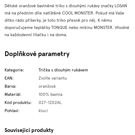
Dětské oranžové bavlněné triko s dlouhými rukávy značky LOSAN
má na předním díle natištěné COOL MONSTER. Pokud má Vaše
dítko rádo příšerky, je toto triko přesně pro něj. K němu
doporučujeme tepláčky TONGUE nebo mikinu MONSTER. Vhodné
na každodenní lítačku i na doma.
Doplňkové parametry
Kategorie
:
Trička s dlouhým rukávem
EAN
:
Zvolte variantu
Barva
:
oranžová
Materiál
:
100% bavlna
Kód produktu
:
027-1202AL
Pohlaví
:
kluci
Související produkty