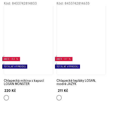
Kód:
8433742814833
Kód:
8433742814635
AKCE
–32 %
AKCE
–37 %
TOTÁLNÍ VÝPRODEJ
TOTÁLNÍ VÝPRODEJ
Chlapecká mikina s kapucí
Chlapecké tepláky LOSAN,
LOSAN MONSTER
modré JAZYK
220 Kč
211 Kč
Šedá
Modrá