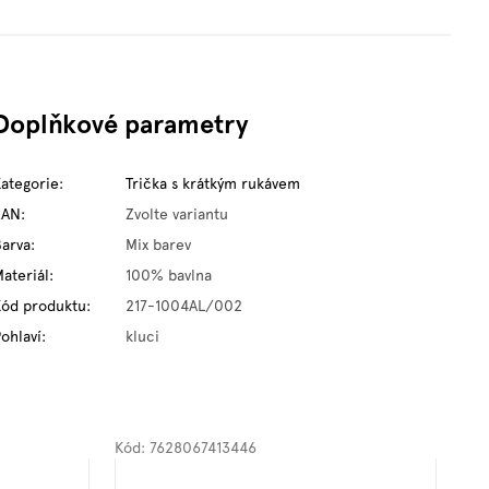
Doplňkové parametry
Kategorie
:
Trička s krátkým rukávem
EAN
:
Zvolte variantu
Barva
:
Mix barev
ateriál
:
100% bavlna
Kód produktu
:
217-1004AL/002
ohlaví
:
kluci
Kód:
7628067413446