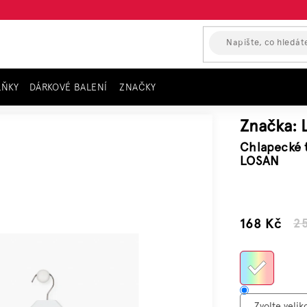
LŇKY
DÁRKOVÉ BALENÍ
ZNAČKY
kávem
Chlapecké tričko s krátkým rukávem, pruhované LOSAN
Značka:
Chlapecké 
LOSAN
–32 %
168 Kč
2
Měrn
cena: