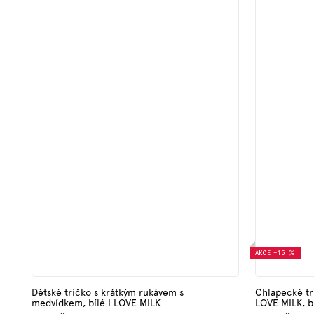
AKCE
–15 %
Dětské tričko s krátkým rukávem s
Chlapecké tr
medvídkem, bílé I LOVE MILK
LOVE MILK, 