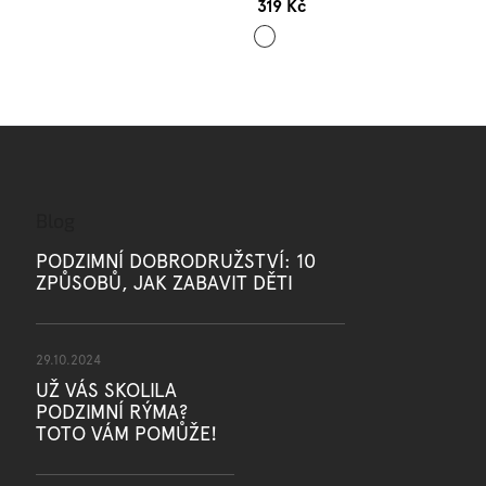
319 Kč
Šedá
Blog
PODZIMNÍ DOBRODRUŽSTVÍ: 10
ZPŮSOBŮ, JAK ZABAVIT DĚTI
29.10.2024
UŽ VÁS SKOLILA
PODZIMNÍ RÝMA?
TOTO VÁM POMŮŽE!