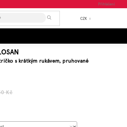
Přihlášení
HLEDAT
CZK
NÁKUP
KOŠÍK
LOSAN
tričko s krátkým rukávem, pruhované
50 Kč
á