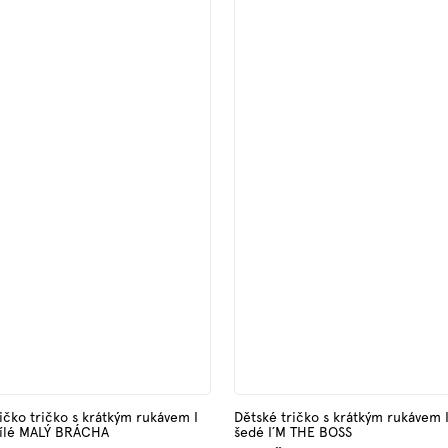
ičko tričko s krátkým rukávem I
Dětské tričko s krátkým rukávem 
bílé MALÝ BRÁCHA
šedé I´M THE BOSS