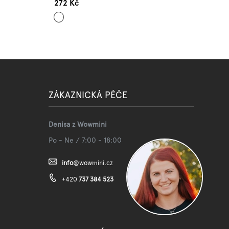
272 Kč
Mentolová
ZÁKAZNICKÁ PÉČE
Denisa z Wowmini
Po - Ne / 7:00 - 18:00
info
@
wowmini.cz
+420
737 384 523