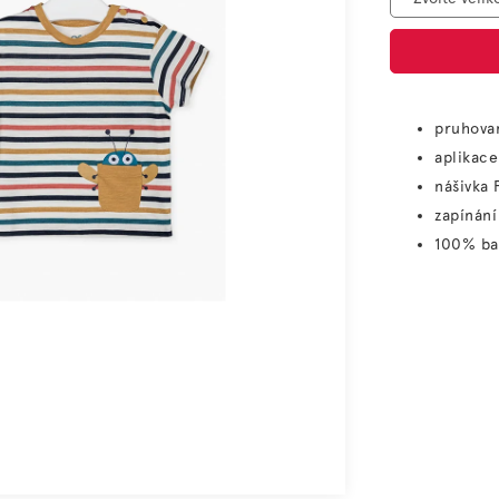
pruhova
aplikace
nášivka 
zapínání
100% ba