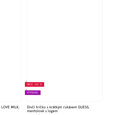
AKCE
–45 %
VÝPRODEJ
I LOVE MILK,
Dívčí tričko s krátkým rukávem GUESS,
mentolové s logem