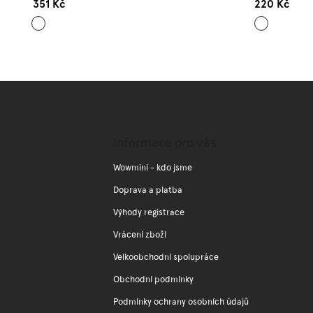
351 Kč
220 Kč
Bílá
Bílá
Z
á
p
a
Informace pro vás
t
í
Wowmini - kdo jsme
Doprava a platba
Výhody registrace
Vrácení zboží
Velkoobchodní spolupráce
Obchodní podmínky
Podmínky ochrany osobních údajů