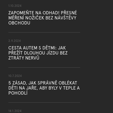
1.10.2024
ZAPOMEŇTE NA ODHAD! PŘESNÉ
MĚŘENÍ NOŽIČEK BEZ NÁVŠTĚVY
OBCHODU
2.9.2024
CESTA AUTEM S DĚTMI: JAK
PŘEŽÍT DLOUHOU JÍZDU BEZ
ZTRÁTY NERVŮ
10.7.2024
5 ZÁSAD, JAK SPRÁVNĚ OBLÉKAT
DĚTI NA JAŘE, ABY BYLY V TEPLE A
POHODLÍ
18.1.2024