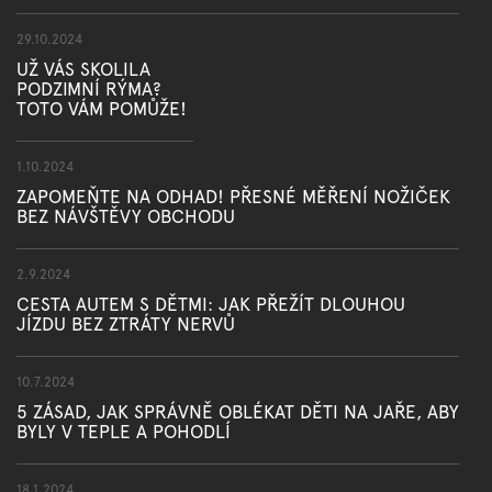
29.10.2024
UŽ VÁS SKOLILA
PODZIMNÍ RÝMA?
TOTO VÁM POMŮŽE!
1.10.2024
ZAPOMEŇTE NA ODHAD! PŘESNÉ MĚŘENÍ NOŽIČEK
BEZ NÁVŠTĚVY OBCHODU
2.9.2024
CESTA AUTEM S DĚTMI: JAK PŘEŽÍT DLOUHOU
JÍZDU BEZ ZTRÁTY NERVŮ
10.7.2024
5 ZÁSAD, JAK SPRÁVNĚ OBLÉKAT DĚTI NA JAŘE, ABY
BYLY V TEPLE A POHODLÍ
18.1.2024