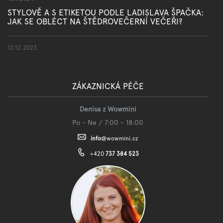
STYLOVĚ A S ETIKETOU PODLE LADISLAVA ŠPAČKA:
JAK SE OBLÉCT NA ŠTĚDROVEČERNÍ VEČEŘI?
12.12.2023
ZÁKAZNICKÁ PÉČE
Denisa z Wowmini
Po - Ne / 7:00 - 18:00
info
@
wowmini.cz
+420
737 384 523