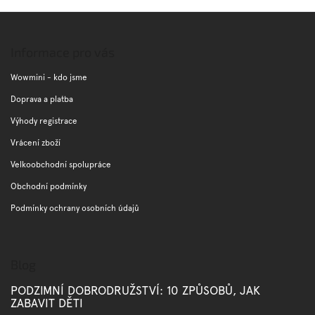
Z
á
p
Informace pro vás
a
t
Wowmini - kdo jsme
í
Doprava a platba
Výhody registrace
Vrácení zboží
Velkoobchodní spolupráce
Obchodní podmínky
Podmínky ochrany osobních údajů
Blog
PODZIMNÍ DOBRODRUŽSTVÍ: 10 ZPŮSOBŮ, JAK
ZABAVIT DĚTI