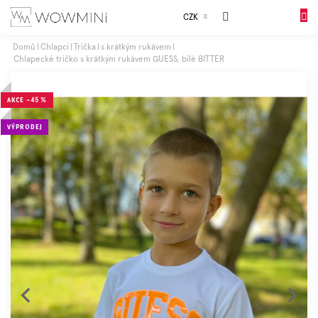
Přejít
Sales
CZK
na
NÁKUP
obsah
KOŠÍK
Domů
Chlapci
Trička
s krátkým rukávem
Chlapecké tričko s krátkým rukávem GUESS, bílé BITTER
Dívky
AKCE
–45 %
Chlapci
VÝPRODEJ
Celý
sortiment
Obuv
Doplňky
Dárkové
balení