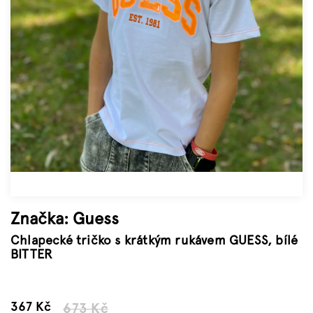
Značky
Měna
(CZK)
Přihlášení
Značka:
Guess
Chlapecké tričko s krátkým rukávem GUESS, bílé
BITTER
–45 %
367 Kč
673 Kč
Měrná