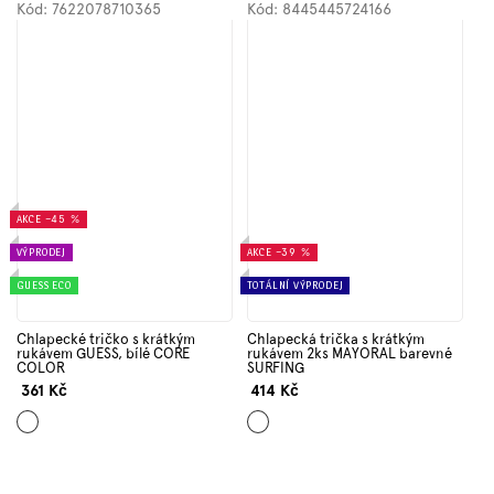
Kód:
7622078710365
Kód:
8445445724166
AKCE
–45 %
VÝPRODEJ
AKCE
–39 %
GUESS ECO
TOTÁLNÍ VÝPRODEJ
Chlapecké tričko s krátkým
Chlapecká trička s krátkým
rukávem GUESS, bílé CORE
rukávem 2ks MAYORAL barevné
COLOR
SURFING
361 Kč
414 Kč
Bílá
Mix
barev