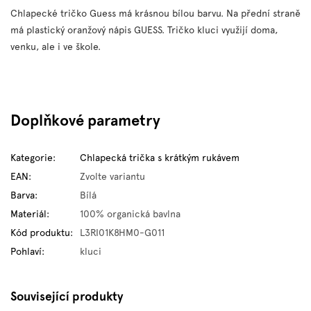
Chlapecké tričko Guess má krásnou bílou barvu. Na přední straně
má plastický oranžový nápis GUESS. Tričko kluci využijí doma,
venku, ale i ve škole.
Doplňkové parametry
Kategorie
:
Chlapecká trička s krátkým rukávem
EAN
:
Zvolte variantu
Barva
:
Bílá
Materiál
:
100% organická bavlna
Kód produktu
:
L3RI01K8HM0-G011
Pohlaví
:
kluci
Související produkty