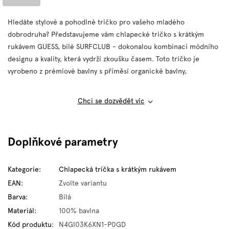
Hledáte stylové a pohodlné tričko pro vašeho mladého
dobrodruha? Představujeme vám chlapecké tričko s krátkým
rukávem GUESS, bílé SURFCLUB - dokonalou kombinaci módního
designu a kvality, která vydrží zkoušku časem. Toto tričko je
vyrobeno z prémiové bavlny s příměsí organické bavlny,
Chci se dozvědět víc
Doplňkové parametry
Kategorie
:
Chlapecká trička s krátkým rukávem
EAN
:
Zvolte variantu
Barva
:
Bílá
Materiál
:
100% bavlna
Kód produktu
:
N4GI03K6XN1-P0GD