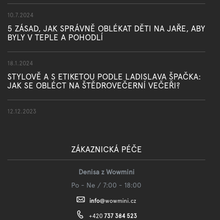
10.7.2024
5 ZÁSAD, JAK SPRÁVNĚ OBLÉKAT DĚTI NA JAŘE, ABY
BYLY V TEPLE A POHODLÍ
18.1.2024
STYLOVĚ A S ETIKETOU PODLE LADISLAVA ŠPAČKA:
JAK SE OBLÉCT NA ŠTĚDROVEČERNÍ VEČEŘI?
12.12.2023
ZÁKAZNICKÁ PÉČE
Denisa z Wowmini
Po - Ne / 7:00 - 18:00
info
@
wowmini.cz
+420
737 384 523