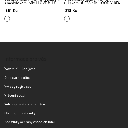
s medvídkem, bílé I LOVE MILK
rukávem GUESS bílé GOOD VIBES
351 Kč
313 Kč
Bílá
Bílá
Z
á
p
Informace pro vás
a
t
Wowmini - kdo jsme
í
Doprava a platba
Výhody registrace
Vrácení zboží
Velkoobchodní spolupráce
Obchodní podmínky
Podmínky ochrany osobních údajů