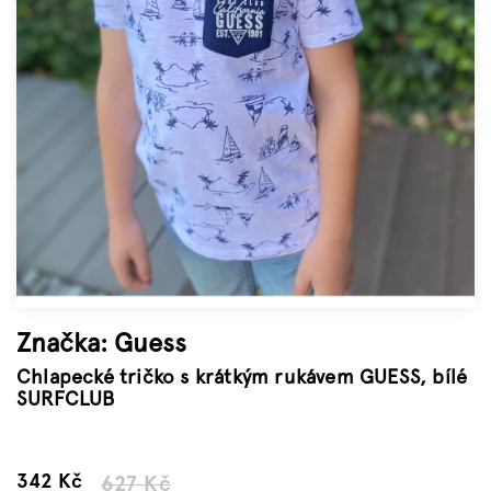
Značky
Měna
(CZK)
Přihlášení
Značka:
Guess
Chlapecké tričko s krátkým rukávem GUESS, bílé
SURFCLUB
–45 %
342 Kč
627 Kč
Měrná