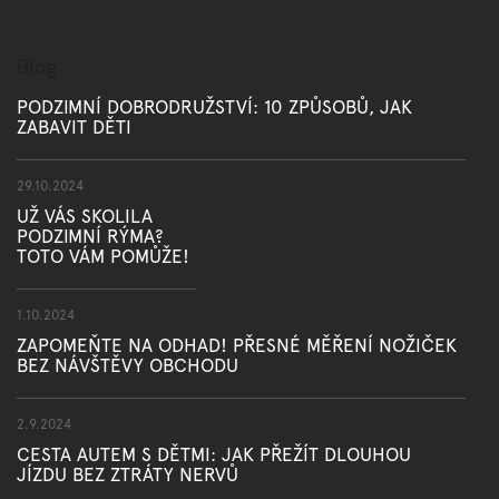
Blog
PODZIMNÍ DOBRODRUŽSTVÍ: 10 ZPŮSOBŮ, JAK
ZABAVIT DĚTI
29.10.2024
UŽ VÁS SKOLILA
PODZIMNÍ RÝMA?
TOTO VÁM POMŮŽE!
1.10.2024
ZAPOMEŇTE NA ODHAD! PŘESNÉ MĚŘENÍ NOŽIČEK
BEZ NÁVŠTĚVY OBCHODU
2.9.2024
CESTA AUTEM S DĚTMI: JAK PŘEŽÍT DLOUHOU
JÍZDU BEZ ZTRÁTY NERVŮ