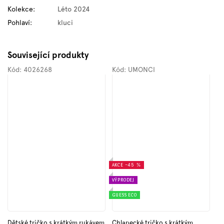
Kolekce
:
Léto 2024
Pohlaví
:
kluci
Související produkty
Kód:
4026268
Kód:
UMONCI
AKCE
–45 %
VÝPRODEJ
GUESS ECO
Dětské tričko s krátkým rukávem
Chlapecké tričko s krátkým