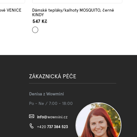
ové VENICE
Dámské tepláky/kalhoty MOSQUITO, černé
KINDY
547 Kč
Černá
ZÁKAZNICKÁ PÉČE
Denisa z Wowmini
Po - Ne / 7:00 - 18:00
info
@
wowmini.cz
+420
737 384 523