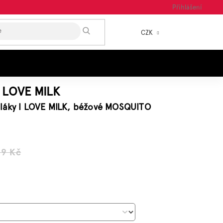
Přihlášení
HLEDAT
CZK
NÁKUP
KOŠÍK
I LOVE MILK
láky I LOVE MILK, béžové MOSQUITO
19 Kč
á
: