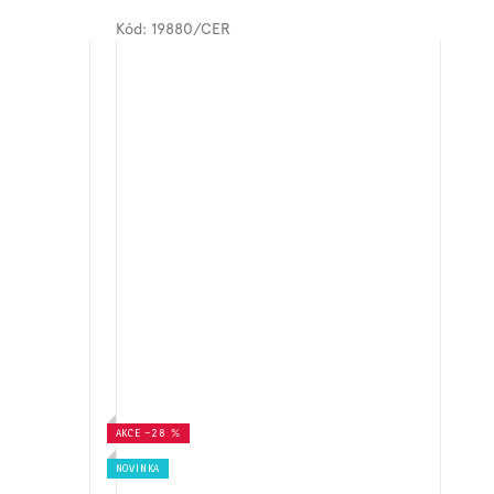
Kód:
19880/CER
AKCE
–28 %
NOVINKA