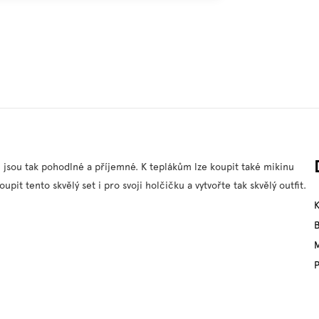
 jsou tak pohodlné a příjemné. K teplákům lze koupit také mikinu
t tento skvělý set i pro svoji holčičku a vytvořte tak skvělý outfit.
M
P