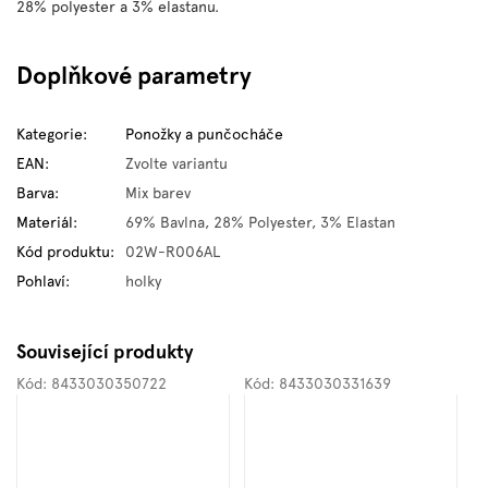
28% polyester a 3% elastanu.
Doplňkové parametry
Kategorie
:
Ponožky a punčocháče
EAN
:
Zvolte variantu
Barva
:
Mix barev
Materiál
:
69% Bavlna, 28% Polyester, 3% Elastan
Kód produktu
:
02W-R006AL
Pohlaví
:
holky
Související produkty
Kód:
8433030350722
Kód:
8433030331639