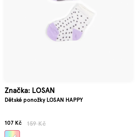
Značky
Měna
(CZK)
Přihlášení
Značka:
LOSAN
Dětské ponožky LOSAN HAPPY
–32 %
107 Kč
159 Kč
Měrná
cena: