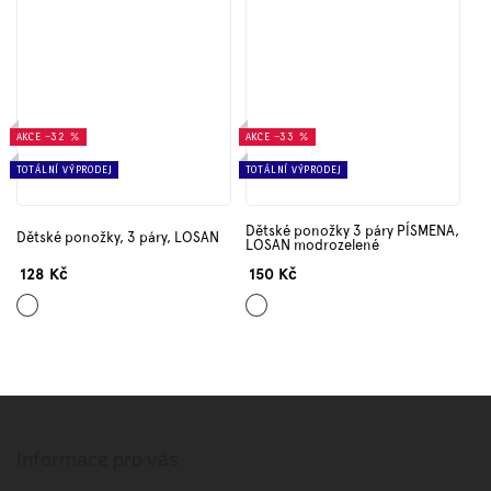
AKCE
–32 %
AKCE
–33 %
TOTÁLNÍ VÝPRODEJ
TOTÁLNÍ VÝPRODEJ
Dětské ponožky 3 páry PÍSMENA,
Dětské ponožky, 3 páry, LOSAN
LOSAN modrozelené
128 Kč
150 Kč
Mix
Mix
barev
barev
Z
á
p
Informace pro vás
a