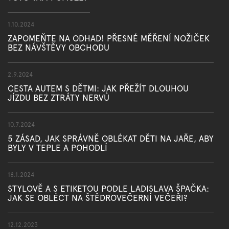
1.10.2024
ZAPOMEŇTE NA ODHAD! PŘESNÉ MĚŘENÍ NOŽIČEK
BEZ NÁVŠTĚVY OBCHODU
2.9.2024
CESTA AUTEM S DĚTMI: JAK PŘEŽÍT DLOUHOU
JÍZDU BEZ ZTRÁTY NERVŮ
10.7.2024
5 ZÁSAD, JAK SPRÁVNĚ OBLÉKAT DĚTI NA JAŘE, ABY
BYLY V TEPLE A POHODLÍ
18.1.2024
STYLOVĚ A S ETIKETOU PODLE LADISLAVA ŠPAČKA:
JAK SE OBLÉCT NA ŠTĚDROVEČERNÍ VEČEŘI?
12.12.2023