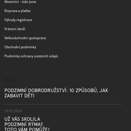
t
Wowmini - kdo jsme
í
Doprava a platba
Výhody registrace
Vrácení zboží
Velkoobchodní spolupráce
Obchodní podmínky
Podmínky ochrany osobních údajů
Blog
PODZIMNÍ DOBRODRUŽSTVÍ: 10 ZPŮSOBŮ, JAK
ZABAVIT DĚTI
29.10.2024
UŽ VÁS SKOLILA
PODZIMNÍ RÝMA?
TOTO VÁM POMŮŽE!