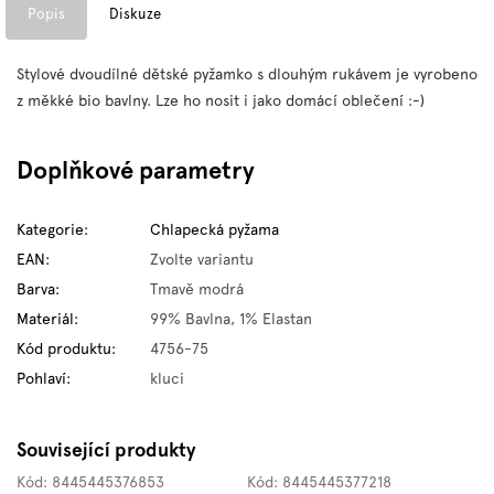
Popis
Diskuze
Stylové dvoudílné dětské pyžamko s dlouhým rukávem je vyrobeno
z měkké bio bavlny. Lze ho nosit i jako domácí oblečení :-)
Doplňkové parametry
Kategorie
:
Chlapecká pyžama
EAN
:
Zvolte variantu
Barva
:
Tmavě modrá
Materiál
:
99% Bavlna, 1% Elastan
Kód produktu
:
4756-75
Pohlaví
:
kluci
Související produkty
Kód:
8445445376853
Kód:
8445445377218