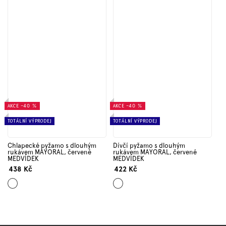
AKCE
–40 %
AKCE
–40 %
TOTÁLNÍ VÝPRODEJ
TOTÁLNÍ VÝPRODEJ
Chlapecké pyžamo s dlouhým
Dívčí pyžamo s dlouhým
rukávem MAYORAL, červené
rukávem MAYORAL, červené
MEDVÍDEK
MEDVÍDEK
438 Kč
422 Kč
Mix
Mix
barev
barev