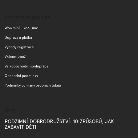
Z
á
p
Informace pro vás
a
t
Wowmini - kdo jsme
í
Doprava a platba
Výhody registrace
Vrácení zboží
Velkoobchodní spolupráce
Obchodní podmínky
Podmínky ochrany osobních údajů
Blog
PODZIMNÍ DOBRODRUŽSTVÍ: 10 ZPŮSOBŮ, JAK
ZABAVIT DĚTI