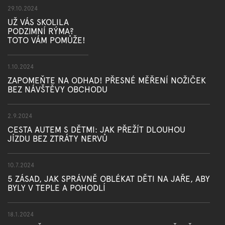
29.10.2024
UŽ VÁS SKOLILA
PODZIMNÍ RÝMA?
TOTO VÁM POMŮŽE!
1.10.2024
ZAPOMEŇTE NA ODHAD! PŘESNÉ MĚŘENÍ NOŽIČEK
BEZ NÁVŠTĚVY OBCHODU
2.9.2024
CESTA AUTEM S DĚTMI: JAK PŘEŽÍT DLOUHOU
JÍZDU BEZ ZTRÁTY NERVŮ
10.7.2024
5 ZÁSAD, JAK SPRÁVNĚ OBLÉKAT DĚTI NA JAŘE, ABY
BYLY V TEPLE A POHODLÍ
18.1.2024