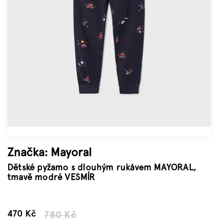
Značky
Měna
(CZK)
Přihlášení
Značka:
Mayoral
Dětské pyžamo s dlouhým rukávem MAYORAL,
tmavě modré VESMÍR
–39 %
470 Kč
780 Kč
Měrná