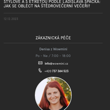
STYLOVĚ A S ETIKETOU PODLE LADISLAVA ŠPAČKA:
JAK SE OBLÉCT NA ŠTĚDROVEČERNÍ VEČEŘI?
12.12.2023
ZÁKAZNICKÁ PÉČE
Denisa z Wowmini
Po - Ne / 7:00 - 18:00
info
@
wowmini.cz
+420
737 384 523