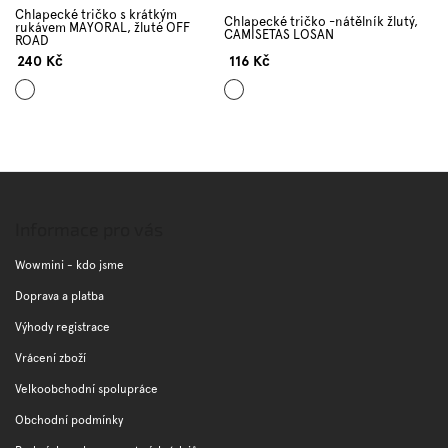
Chlapecké tričko s krátkým
Chlapecké tričko -nátělník žlutý,
rukávem MAYORAL, žluté OFF
CAMISETAS LOSAN
ROAD
240 Kč
116 Kč
Žlutá
Žlutá
Z
á
p
Informace pro vás
a
t
Wowmini - kdo jsme
í
Doprava a platba
Výhody registrace
Vrácení zboží
Velkoobchodní spolupráce
Obchodní podmínky