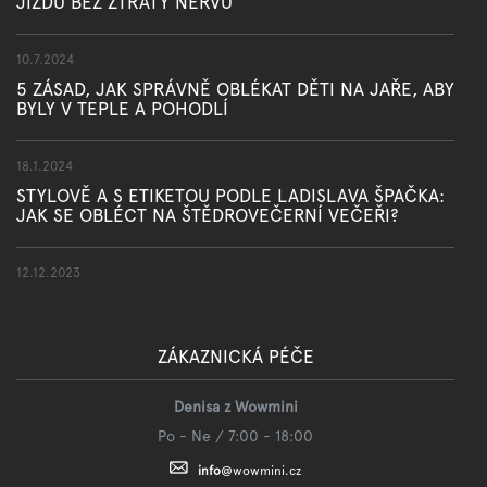
JÍZDU BEZ ZTRÁTY NERVŮ
10.7.2024
5 ZÁSAD, JAK SPRÁVNĚ OBLÉKAT DĚTI NA JAŘE, ABY
BYLY V TEPLE A POHODLÍ
18.1.2024
STYLOVĚ A S ETIKETOU PODLE LADISLAVA ŠPAČKA:
JAK SE OBLÉCT NA ŠTĚDROVEČERNÍ VEČEŘI?
12.12.2023
ZÁKAZNICKÁ PÉČE
Denisa z Wowmini
Po - Ne / 7:00 - 18:00
info
@
wowmini.cz