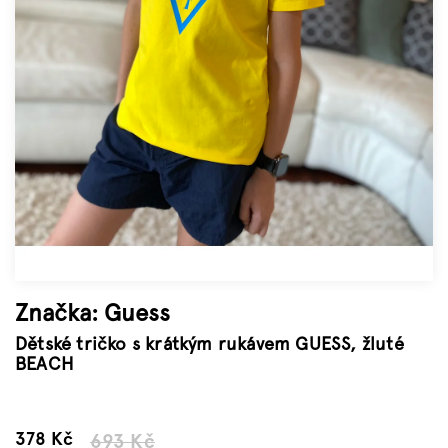
Značky
Měna
(CZK)
Přihlášení
Značka:
Guess
Dětské tričko s krátkým rukávem GUESS, žluté
BEACH
–45 %
378 Kč
693 Kč
Měrná