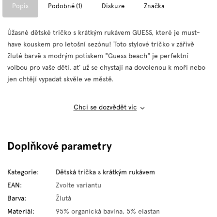
Popis
Podobné (1)
Diskuze
Značka
Úžasné dětské tričko s krátkým rukávem GUESS, které je must-
have kouskem pro letošní sezónu! Toto stylové tričko v zářivě
žluté barvě s modrým potiskem "Guess beach" je perfektní
volbou pro vaše děti, ať už se chystají na dovolenou k moři nebo
jen chtějí vypadat skvěle ve městě.
Chci se dozvědět víc
Doplňkové parametry
Kategorie
:
Dětská trička s krátkým rukávem
EAN
:
Zvolte variantu
Barva
:
Žlutá
Materiál
:
95% organická bavlna, 5% elastan