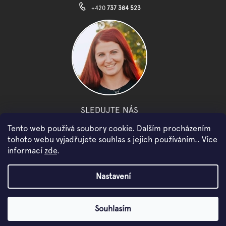
+420
737 384 523
SLEDUJTE NÁS
Tento web používá soubory cookie. Dalším procházením
facebook
instagram
youtube
tohoto webu vyjadřujete souhlas s jejich používáním.. Více
informací
zde
.
Copyright 2026
WOWMINI
. Všechna práva vyhrazena.
Nastavení
Vytvořil Shoptet
Souhlasím