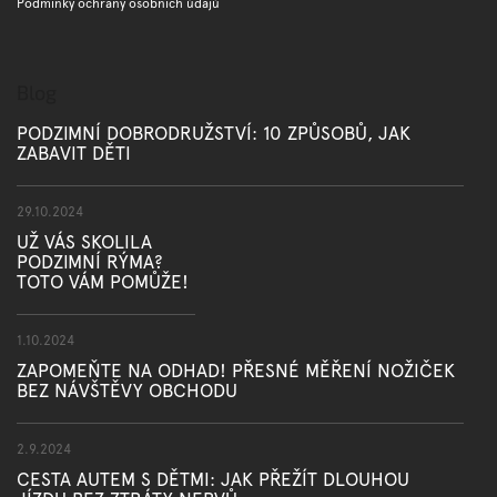
Podmínky ochrany osobních údajů
Blog
PODZIMNÍ DOBRODRUŽSTVÍ: 10 ZPŮSOBŮ, JAK
ZABAVIT DĚTI
29.10.2024
UŽ VÁS SKOLILA
PODZIMNÍ RÝMA?
TOTO VÁM POMŮŽE!
1.10.2024
ZAPOMEŇTE NA ODHAD! PŘESNÉ MĚŘENÍ NOŽIČEK
BEZ NÁVŠTĚVY OBCHODU
2.9.2024
CESTA AUTEM S DĚTMI: JAK PŘEŽÍT DLOUHOU