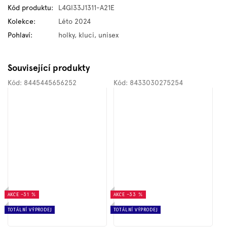
Kód produktu
:
L4GI33J1311-A21E
Kolekce
:
Léto 2024
Pohlaví
:
holky, kluci, unisex
Související produkty
Kód:
8445445656252
Kód:
8433030275254
AKCE
–31 %
AKCE
–33 %
TOTÁLNÍ VÝPRODEJ
TOTÁLNÍ VÝPRODEJ