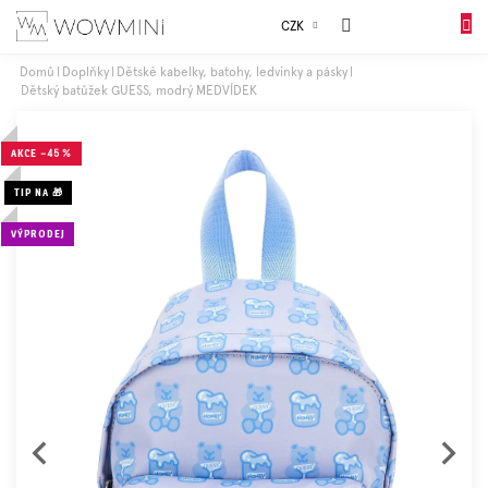
Přejít
Sales
CZK
na
NÁKUP
obsah
KOŠÍK
Domů
Doplňky
Dětské kabelky, batohy, ledvinky a pásky
Dětský batůžek GUESS, modrý MEDVÍDEK
Dívky
AKCE
–45 %
Chlapci
TIP NA 🎁
Celý
VÝPRODEJ
sortiment
Obuv
Doplňky
Dárkové
balení