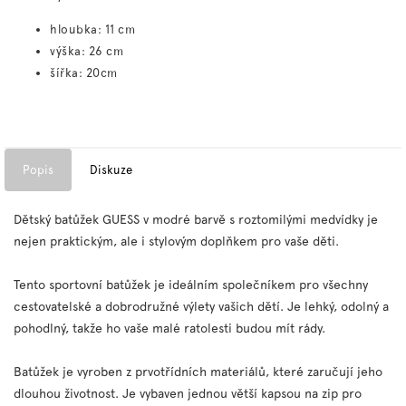
hloubka: 11 cm
výška: 26 cm
šířka: 20cm
Popis
Diskuze
Dětský batůžek GUESS v modré barvě s roztomilými medvídky je
nejen praktickým, ale i stylovým doplňkem pro vaše děti.
Tento sportovní batůžek je ideálním společníkem pro všechny
cestovatelské a dobrodružné výlety vašich dětí. Je lehký, odolný a
pohodlný, takže ho vaše malé ratolesti budou mít rády.
Batůžek je vyroben z prvotřídních materiálů, které zaručují jeho
dlouhou životnost. Je vybaven jednou větší kapsou na zip pro