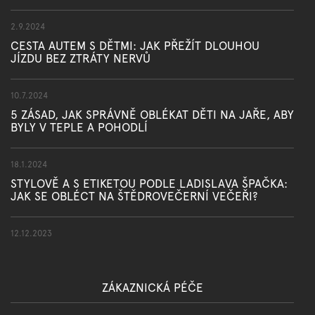
2.9.2024
CESTA AUTEM S DĚTMI: JAK PŘEŽÍT DLOUHOU
JÍZDU BEZ ZTRÁTY NERVŮ
10.7.2024
5 ZÁSAD, JAK SPRÁVNĚ OBLÉKAT DĚTI NA JAŘE, ABY
BYLY V TEPLE A POHODLÍ
18.1.2024
STYLOVĚ A S ETIKETOU PODLE LADISLAVA ŠPAČKA:
JAK SE OBLÉCT NA ŠTĚDROVEČERNÍ VEČEŘI?
12.12.2023
ZÁKAZNICKÁ PÉČE