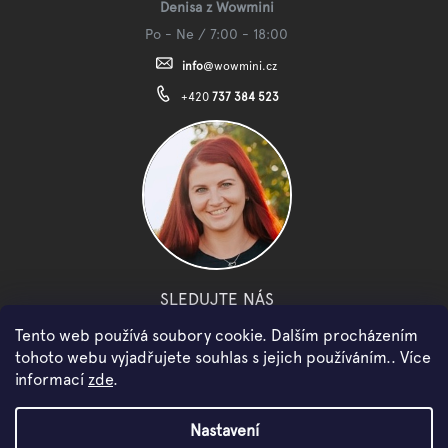
Denisa z Wowmini
Po - Ne / 7:00 - 18:00
info
@
wowmini.cz
+420
737 384 523
SLEDUJTE NÁS
Tento web používá soubory cookie. Dalším procházením
facebook
instagram
youtube
tohoto webu vyjadřujete souhlas s jejich používáním.. Více
informací
zde
.
Copyright 2026
WOWMINI
. Všechna práva vyhrazena.
Nastavení