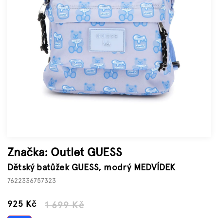
Značky
Měna
(CZK)
Přihlášení
Značka:
Outlet GUESS
Dětský batůžek GUESS, modrý MEDVÍDEK
7622336757323
–45 %
925 Kč
1 699 Kč
Měrná
cena: