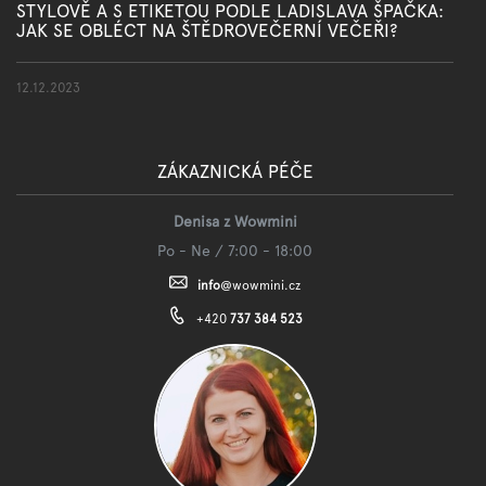
STYLOVĚ A S ETIKETOU PODLE LADISLAVA ŠPAČKA:
JAK SE OBLÉCT NA ŠTĚDROVEČERNÍ VEČEŘI?
12.12.2023
ZÁKAZNICKÁ PÉČE
Denisa z Wowmini
Po - Ne / 7:00 - 18:00
info
@
wowmini.cz
+420
737 384 523