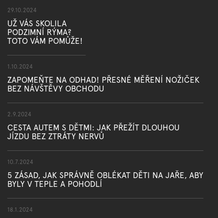
29.10.2024
UŽ VÁS SKOLILA
PODZIMNÍ RÝMA?
TOTO VÁM POMŮŽE!
1.10.2024
ZAPOMEŇTE NA ODHAD! PŘESNÉ MĚŘENÍ NOŽIČEK
BEZ NÁVŠTĚVY OBCHODU
2.9.2024
CESTA AUTEM S DĚTMI: JAK PŘEŽÍT DLOUHOU
JÍZDU BEZ ZTRÁTY NERVŮ
10.7.2024
5 ZÁSAD, JAK SPRÁVNĚ OBLÉKAT DĚTI NA JAŘE, ABY
BYLY V TEPLE A POHODLÍ
18.1.2024