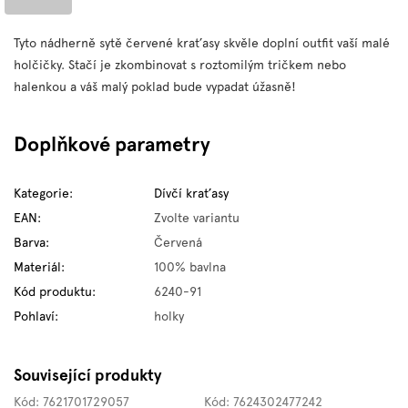
Tyto nádherně sytě červené kraťasy skvěle doplní outfit vaší malé
holčičky. Stačí je zkombinovat s roztomilým tričkem nebo
halenkou a váš malý poklad bude vypadat úžasně!
Doplňkové parametry
Kategorie
:
Dívčí kraťasy
EAN
:
Zvolte variantu
Barva
:
Červená
Materiál
:
100% bavlna
Kód produktu
:
6240-91
Pohlaví
:
holky
Související produkty
Kód:
7621701729057
Kód:
7624302477242