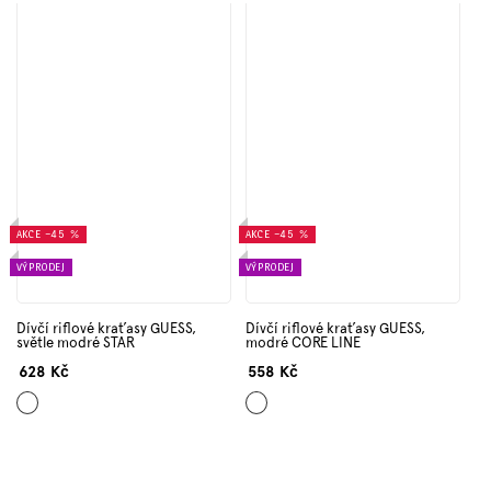
AKCE
–45 %
AKCE
–45 %
VÝPRODEJ
VÝPRODEJ
Dívčí riflové kraťasy GUESS,
Dívčí riflové kraťasy GUESS,
světle modré STAR
modré CORE LINE
628 Kč
558 Kč
Světle
Modrá
modrá