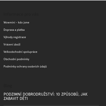
Z
á
p
Informace pro vás
a
t
Wowmini - kdo jsme
í
Doprava a platba
Výhody registrace
Vrácení zboží
Velkoobchodní spolupráce
Obchodní podmínky
Podmínky ochrany osobních údajů
Blog
PODZIMNÍ DOBRODRUŽSTVÍ: 10 ZPŮSOBŮ, JAK
ZABAVIT DĚTI