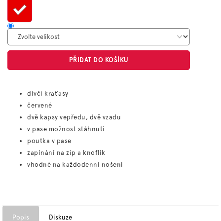
PŘIDAT DO KOŠÍKU
dívčí kraťasy
červené
dvě kapsy vepředu, dvě vzadu
v pase možnost stáhnutí
poutka v pase
zapínání na zip a knoflík
vhodné na každodenní nošení
Popis
Diskuze