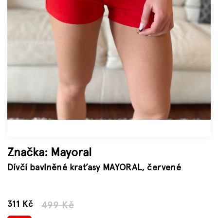
Značky
Měna
(CZK)
Přihlášení
Značka:
Mayoral
Dívčí bavlněné kraťasy MAYORAL, červené
–37 %
311 Kč
499 Kč
Měrná
cena: