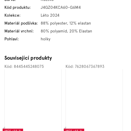
Kód produktu
:
J4GZ04KCA60-G6M4
Kolekce
:
Léto 2024
Materiál podšívka
:
88% polyester, 12% elastan
Materiál vrchní
:
80% polyamid, 20% Elastan
Pohlaví
:
holky
Související produkty
Kód:
8445445248075
Kód:
7628067367893
AKCE
–39 %
AKCE
–45 %