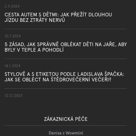
2.9.2024
CESTA AUTEM S DĚTMI: JAK PŘEŽÍT DLOUHOU
JÍZDU BEZ ZTRÁTY NERVŮ
10.7.2024
5 ZÁSAD, JAK SPRÁVNĚ OBLÉKAT DĚTI NA JAŘE, ABY
BYLY V TEPLE A POHODLÍ
18.1.2024
STYLOVĚ A S ETIKETOU PODLE LADISLAVA ŠPAČKA:
JAK SE OBLÉCT NA ŠTĚDROVEČERNÍ VEČEŘI?
12.12.2023
ZÁKAZNICKÁ PÉČE
Denisa z Wowmini