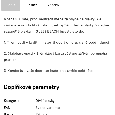
Popis
Diskuze
Značka
Možná si říkáte, proč neutratit méně za obyčejné plavky. Ale
zamyslete se - kolikrát jste museli vyměnit levné plavky po jedné
sezóně? S plavkami GUESS BEACH investujete do:
1. Trvanlivosti - kvalitní materiál odolá chloru, slané vodě i slunci
2. Stálobarevnosti - živá růžová barva zůstane zářivá i po mnoha
praních
3. Komfortu - vaše dcera se bude cítit skvěle celé léto
Doplňkové parametry
Kategorie
:
Dívčí plavky
EAN
:
Zvolte variantu
Barva
:
Růžová