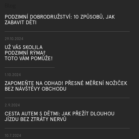
Blog
PODZIMNÍ DOBRODRUŽSTVÍ: 10 ZPŮSOBŮ, JAK
ZABAVIT DĚTI
29.10.2024
UŽ VÁS SKOLILA
PODZIMNÍ RÝMA?
TOTO VÁM POMŮŽE!
1.10.2024
ZAPOMEŇTE NA ODHAD! PŘESNÉ MĚŘENÍ NOŽIČEK
BEZ NÁVŠTĚVY OBCHODU
2.9.2024
CESTA AUTEM S DĚTMI: JAK PŘEŽÍT DLOUHOU
JÍZDU BEZ ZTRÁTY NERVŮ
10.7.2024