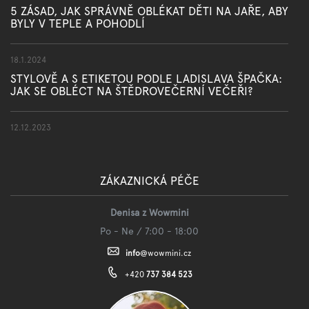
5 ZÁSAD, JAK SPRÁVNĚ OBLÉKAT DĚTI NA JAŘE, ABY
BYLY V TEPLE A POHODLÍ
18.1.2024
STYLOVĚ A S ETIKETOU PODLE LADISLAVA ŠPAČKA:
JAK SE OBLÉCT NA ŠTĚDROVEČERNÍ VEČEŘI?
12.12.2023
ZÁKAZNICKÁ PÉČE
Denisa z Wowmini
Po - Ne / 7:00 - 18:00
info
@
wowmini.cz
+420
737 384 523