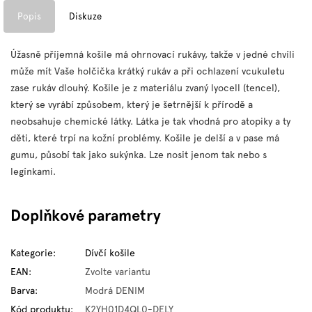
Popis
Diskuze
Úžasně příjemná košile má ohrnovací rukávy, takže v jedné chvíli
může mít Vaše holčička krátký rukáv a při ochlazení vcukuletu
zase rukáv dlouhý. Košile je z materiálu zvaný lyocell (tencel),
který se vyrábí způsobem, který je šetrnější k přírodě a
neobsahuje chemické látky. Látka je tak vhodná pro atopiky a ty
děti, které trpí na kožní problémy. Košile je delší a v pase má
gumu, působí tak jako sukýnka. Lze nosit jenom tak nebo s
legínkami.
Doplňkové parametry
Kategorie
:
Dívčí košile
EAN
:
Zvolte variantu
Barva
:
Modrá DENIM
Kód produktu
:
K2YH01D4QL0-DELY