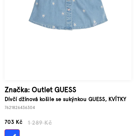
Značky
Měna
(CZK)
Přihlášení
Značka:
Outlet GUESS
Dívčí džínová košile se sukýnkou GUESS, KVÍTKY
7621826436304
–45 %
703 Kč
1 289 Kč
Měrná
cena: