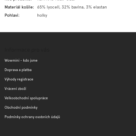
Materiál košile
:
65% lyocell, 32% bavlna, 3% elastan
Pohlaví
:
holky
Z
á
p
Informace pro vás
a
t
Wowmini - kdo jsme
í
Doprava a platba
Výhody registrace
Vrácení zboží
Velkoobchodní spolupráce
Obchodní podmínky
Podmínky ochrany osobních údajů