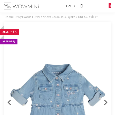
Přejít
Sales
CZK
na
NÁKUP
obsah
KOŠÍK
Domů
Dívky
Košile
Dívčí džínová košile se sukýnkou GUESS, KVÍTKY
Dívky
AKCE
–45 %
Chlapci
VÝPRODEJ
Celý
sortiment
Obuv
Doplňky
Dárkové
balení