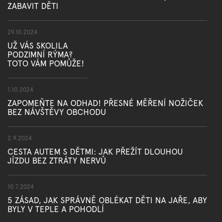
ZABAVIT DĚTI
29.10.2024
UŽ VÁS SKOLILA
PODZIMNÍ RÝMA?
TOTO VÁM POMŮŽE!
1.10.2024
ZAPOMEŇTE NA ODHAD! PŘESNÉ MĚŘENÍ NOŽIČEK
BEZ NÁVŠTĚVY OBCHODU
2.9.2024
CESTA AUTEM S DĚTMI: JAK PŘEŽÍT DLOUHOU
JÍZDU BEZ ZTRÁTY NERVŮ
10.7.2024
5 ZÁSAD, JAK SPRÁVNĚ OBLÉKAT DĚTI NA JAŘE, ABY
BYLY V TEPLE A POHODLÍ