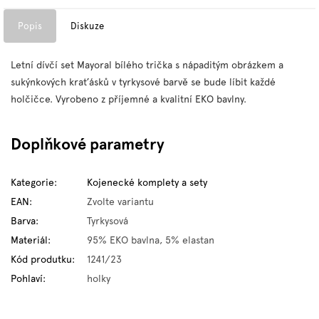
Popis
Diskuze
Letní dívčí set Mayoral bílého trička s nápaditým obrázkem a
sukýnkových kraťásků v tyrkysové barvě se bude líbit každé
holčičce. Vyrobeno z příjemné a kvalitní EKO bavlny.
Doplňkové parametry
Kategorie
:
Kojenecké komplety a sety
EAN
:
Zvolte variantu
Barva
:
Tyrkysová
Materiál
:
95% EKO bavlna, 5% elastan
Kód produtku
:
1241/23
Pohlaví
:
holky