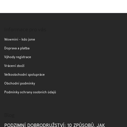
Z
á
p
Informace pro vás
a
t
Wowmini - kdo jsme
í
Doprava a platba
Výhody registrace
Vrácení zboží
Velkoobchodní spolupráce
Obchodní podmínky
Podmínky ochrany osobních údajů
Blog
PODZIMNÍ DOBRODRUŽSTVÍ: 10 ZPŮSOBŮ, JAK