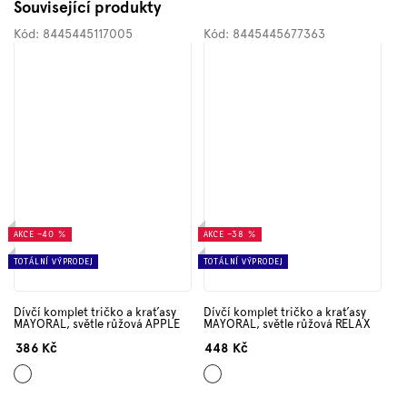
Související produkty
Kód:
8445445117005
Kód:
8445445677363
AKCE
–40 %
AKCE
–38 %
TOTÁLNÍ VÝPRODEJ
TOTÁLNÍ VÝPRODEJ
Dívčí komplet tričko a kraťasy
Dívčí komplet tričko a kraťasy
MAYORAL, světle růžová APPLE
MAYORAL, světle růžová RELAX
386 Kč
448 Kč
Růžová
Růžová