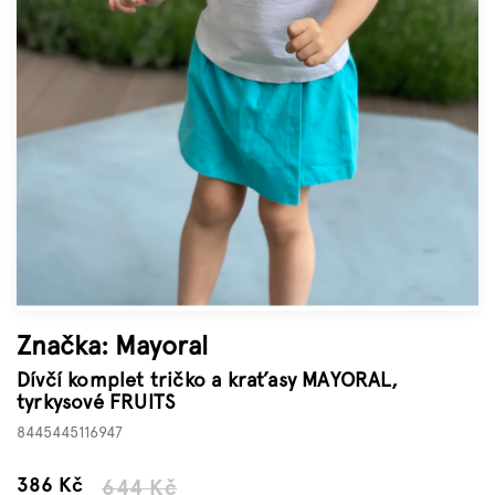
Značky
Měna
(CZK)
Přihlášení
Značka:
Mayoral
Dívčí komplet tričko a kraťasy MAYORAL,
tyrkysové FRUITS
8445445116947
–40 %
386 Kč
644 Kč
Měrná