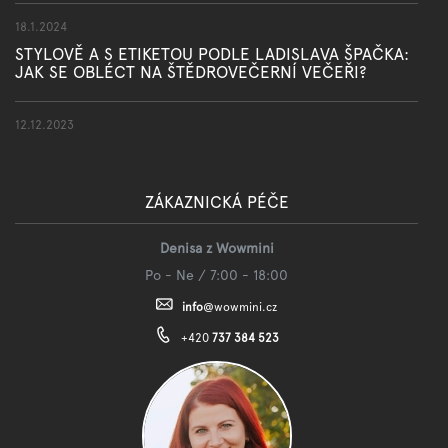
18.1.2024
STYLOVĚ A S ETIKETOU PODLE LADISLAVA ŠPAČKA:
JAK SE OBLÉCT NA ŠTĚDROVEČERNÍ VEČEŘI?
12.12.2023
ZÁKAZNICKÁ PÉČE
Denisa z Wowmini
Po - Ne / 7:00 - 18:00
info
@
wowmini.cz
+420
737 384 523