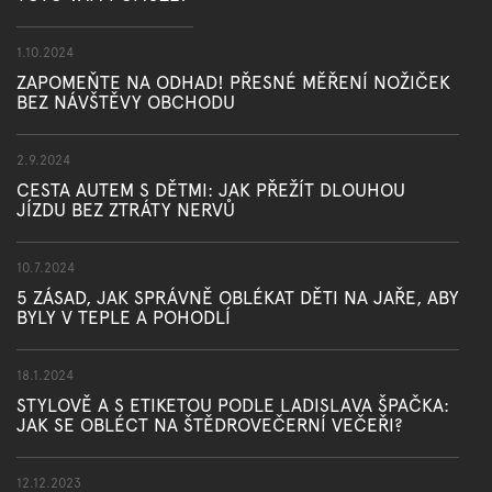
1.10.2024
ZAPOMEŇTE NA ODHAD! PŘESNÉ MĚŘENÍ NOŽIČEK
BEZ NÁVŠTĚVY OBCHODU
2.9.2024
CESTA AUTEM S DĚTMI: JAK PŘEŽÍT DLOUHOU
JÍZDU BEZ ZTRÁTY NERVŮ
10.7.2024
5 ZÁSAD, JAK SPRÁVNĚ OBLÉKAT DĚTI NA JAŘE, ABY
BYLY V TEPLE A POHODLÍ
18.1.2024
STYLOVĚ A S ETIKETOU PODLE LADISLAVA ŠPAČKA:
JAK SE OBLÉCT NA ŠTĚDROVEČERNÍ VEČEŘI?
12.12.2023