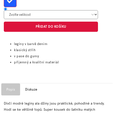
PŘIDAT DO KOŠÍKU
legíny v barvě denim
klasický střih
v pase do gumy
příjemný a kvalitní materiál
Popis
Diskuze
Dívčí modré legíny ala džíny jsou praktické, pohodlné a trendy.
Hodí se ke většině topů. Super kousek do šatníku malých