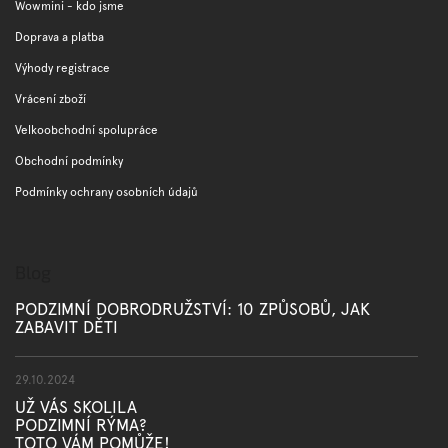
t
Wowmini - kdo jsme
í
Doprava a platba
Výhody registrace
Vrácení zboží
Velkoobchodní spolupráce
Obchodní podmínky
Podmínky ochrany osobních údajů
Blog
PODZIMNÍ DOBRODRUŽSTVÍ: 10 ZPŮSOBŮ, JAK
ZABAVIT DĚTI
29.10.2024
UŽ VÁS SKOLILA
PODZIMNÍ RÝMA?
TOTO VÁM POMŮŽE!