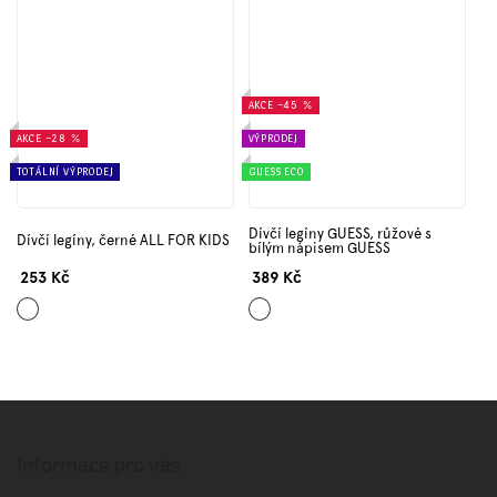
AKCE
–45 %
AKCE
–28 %
VÝPRODEJ
TOTÁLNÍ VÝPRODEJ
GUESS ECO
Dívčí legíny GUESS, růžové s
Dívčí legíny, černé ALL FOR KIDS
bílým nápisem GUESS
253 Kč
389 Kč
Černá
Tmavě
růžová
Z
á
p
Informace pro vás
a