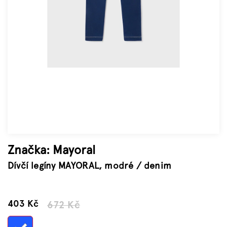
Značky
Měna
(CZK)
Přihlášení
Značka:
Mayoral
Dívčí legíny MAYORAL, modré / denim
–40 %
403 Kč
672 Kč
Měrná
cena: