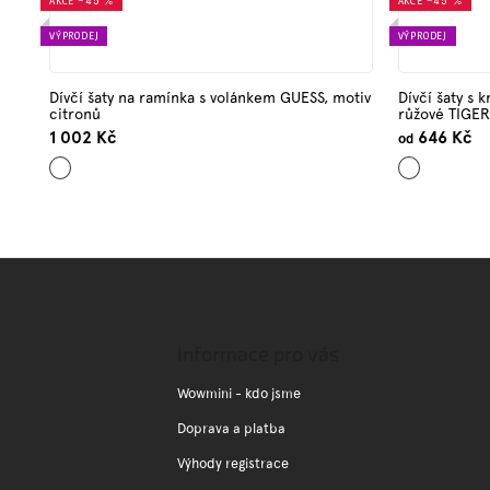
AKCE
–45 %
AKCE
–45 %
VÝPRODEJ
VÝPRODEJ
Dívčí šaty na ramínka s volánkem GUESS, motiv
Dívčí šaty s 
citronů
růžové TIGER
1 002 Kč
646 Kč
od
Mix
Světle
barev
růžová
Z
á
p
a
Informace pro vás
t
í
Wowmini - kdo jsme
Doprava a platba
Výhody registrace