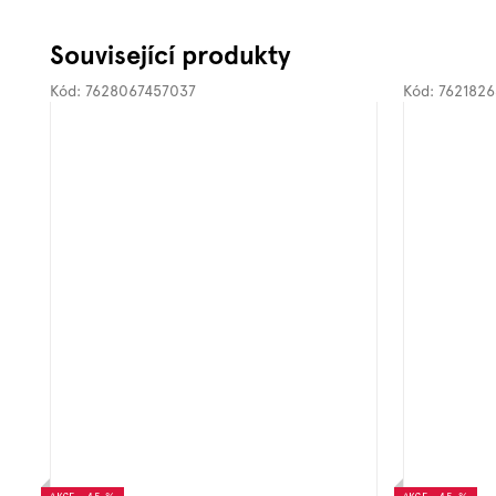
Související produkty
Kód:
7628067457037
Kód:
762182