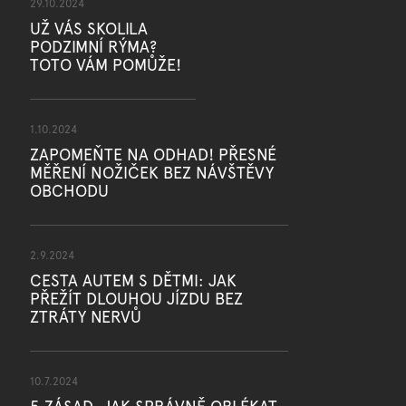
29.10.2024
UŽ VÁS SKOLILA
PODZIMNÍ RÝMA?
TOTO VÁM POMŮŽE!
1.10.2024
ZAPOMEŇTE NA ODHAD! PŘESNÉ
MĚŘENÍ NOŽIČEK BEZ NÁVŠTĚVY
OBCHODU
2.9.2024
CESTA AUTEM S DĚTMI: JAK
PŘEŽÍT DLOUHOU JÍZDU BEZ
ZTRÁTY NERVŮ
10.7.2024