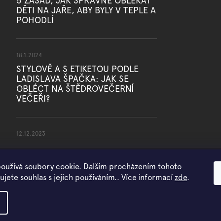
5 ZÁSAD, JAK SPRÁVNĚ OBLÉKAT
DĚTI NA JAŘE, ABY BYLY V TEPLE A
POHODLÍ
18.1.2024
STYLOVĚ A S ETIKETOU PODLE
LADISLAVA ŠPAČKA: JAK SE
OBLÉCT NA ŠTĚDROVEČERNÍ
VEČEŘI?
12.12.2023
oužívá soubory cookie. Dalším procházením tohoto
jete souhlas s jejich používáním.. Více informací
zde
.
Copyright 2026
WOWMINI
. Všechna práva vyhrazena.
Vytvořil Shoptet