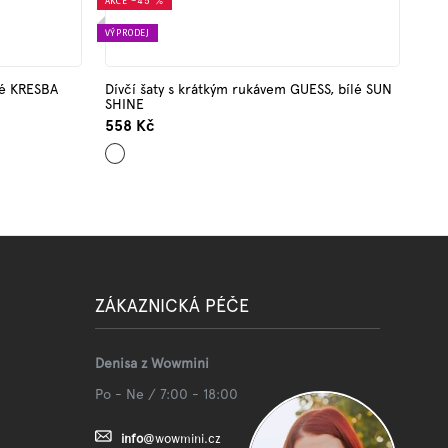
AKCE
–45 %
VÝPRODEJ
lé KRESBA
Dívčí šaty s krátkým rukávem GUESS, bílé SUN
SHINE
558 Kč
Bílá
ZÁKAZNICKÁ PÉČE
Denisa z Wowmini
Po - Ne / 7:00 - 18:00
info
@
wowmini.cz