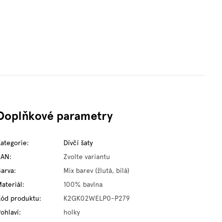
Doplňkové parametry
Kategorie
:
Dívčí šaty
EAN
:
Zvolte variantu
Barva
:
Mix barev (žlutá, bílá)
ateriál
:
100% bavlna
Kód produktu
:
K2GK02WELP0-P279
ohlaví
:
holky