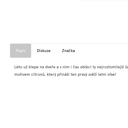
Popis
Diskuze
Značka
Léto už klepe na dveře a s ním i čas obléci ty nejroztomilejší 
motivem citronů, který přináší ten pravý svěží letní vibe!