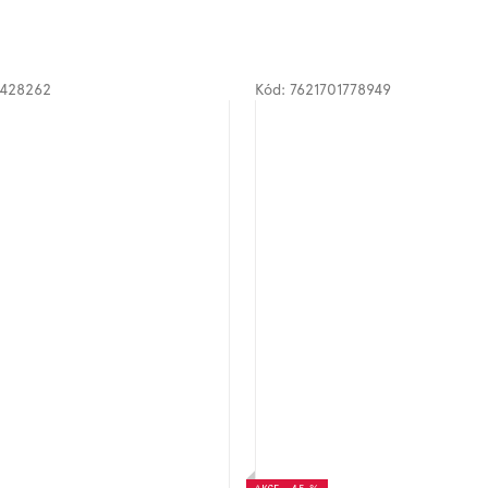
6428262
Kód:
7621701778949