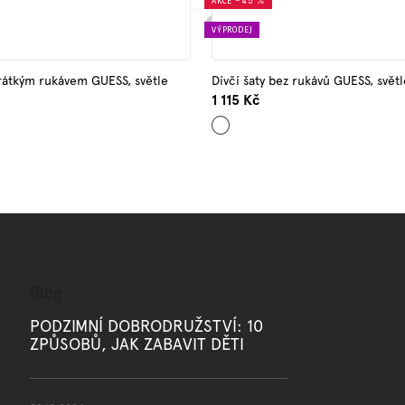
AKCE
–45 %
VÝPRODEJ
krátkým rukávem GUESS, světle
Dívčí šaty bez rukávů GUESS, svět
1 115 Kč
Mix
barev
Blog
PODZIMNÍ DOBRODRUŽSTVÍ: 10
ZPŮSOBŮ, JAK ZABAVIT DĚTI