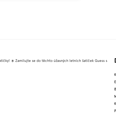
šatičky! ☀️ Zamilujte se do těchto úžasných letních šatiček Guess s
M
P