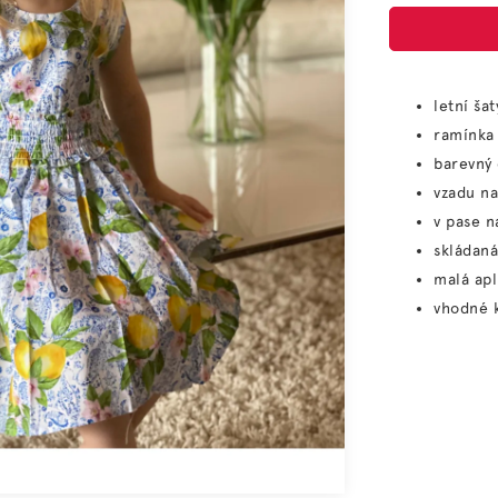
letní ša
ramínka
barevný 
vzadu na
v pase 
skládaná
malá apl
vhodné 