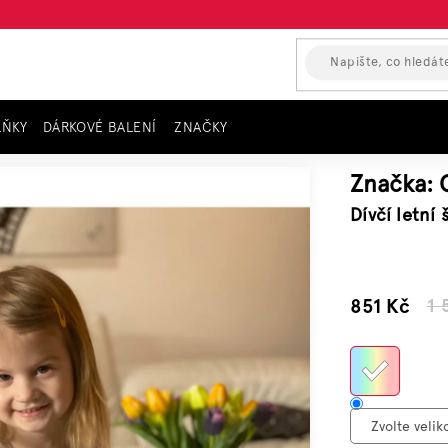
LŇKY
DÁRKOVÉ BALENÍ
ZNAČKY
 GUESS, motiv citronů
Značka:
Dívčí letní
–45 %
851 Kč
1 
Měrn
cena: