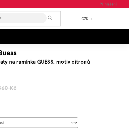
Přihlášení
HLEDAT
CZK
NÁKUP
KOŠÍK
Guess
 šaty na ramínka GUESS, motiv citronů
560 Kč
á