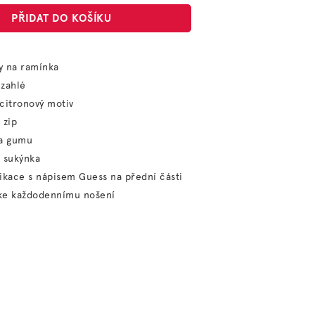
PŘIDAT DO KOŠÍKU
ty na ramínka
 zahlé
citronový motiv
 zip
na gumu
 sukýnka
ikace s nápisem Guess na přední části
ke každodennímu nošení