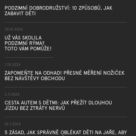
PODZIMNÍ DOBRODRUŽSTVÍ: 10 ZPŮSOBŮ, JAK
ZABAVIT DĚTI
29.10.2024
UŽ VÁS SKOLILA
PODZIMNÍ RÝMA?
TOTO VÁM POMŮŽE!
1.10.2024
ZAPOMEŇTE NA ODHAD! PŘESNÉ MĚŘENÍ NOŽIČEK
BEZ NÁVŠTĚVY OBCHODU
2.9.2024
CESTA AUTEM S DĚTMI: JAK PŘEŽÍT DLOUHOU
JÍZDU BEZ ZTRÁTY NERVŮ
10.7.2024
5 ZÁSAD, JAK SPRÁVNĚ OBLÉKAT DĚTI NA JAŘE, ABY