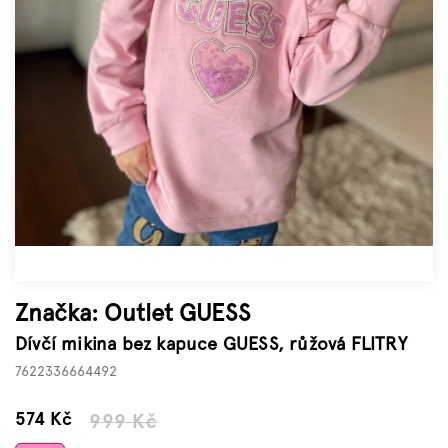
Značky
Měna
(CZK)
Přihlášení
Značka:
Outlet GUESS
Dívčí mikina bez kapuce GUESS, růžová FLITRY
7622336664492
–42 %
574 Kč
999 Kč
Měrná
cena: