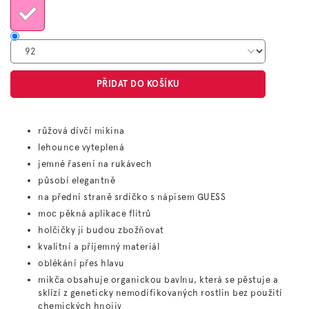
PŘIDAT DO KOŠÍKU
růžová dívčí mikina
lehounce vyteplená
jemné řasení na rukávech
působí elegantně
na přední straně srdíčko s nápisem GUESS
moc pěkná aplikace flitrů
holčičky ji budou zbožňovat
kvalitní a příjemný materiál
oblékání přes hlavu
mikča obsahuje organickou bavlnu, která se
pěstuje a
sklízí z geneticky nemodifikovaných rostlin bez použití
chemických hnojiv