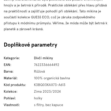
hnojiv a je šetrná k přírodě. Praktické oblékání přes hlavu přidává
na praktičnosti a zajišťuje pohodlí při oblékání. T
ato mikina je
součástí kolekce GUESS ECO, což je záruka zodpovědného
přístupu k módnímu průmyslu. Věříme, že móda může být šetrná k
planetě a zároveň krásná.
Doplňkové parametry
Kategorie
:
Dívčí mikiny
EAN
:
7622336664492
Barva
:
Růžová
Materiál
:
100% organická bavlna
Kód produktu
:
K3BQ03KAX73-A613
Kolekce
:
Zima 2023/2024
Pohlaví
:
holky
Vlastnosti
:
s flitry, bez kapuce