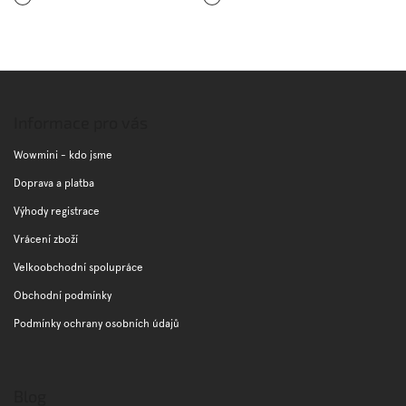
Z
á
p
Informace pro vás
a
t
Wowmini - kdo jsme
í
Doprava a platba
Výhody registrace
Vrácení zboží
Velkoobchodní spolupráce
Obchodní podmínky
Podmínky ochrany osobních údajů
Blog