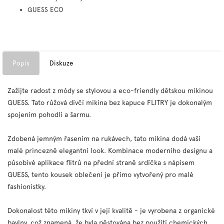
GUESS ECO
Popis
Diskuze
Zažijte radost z módy se stylovou a eco-friendly dětskou mikinou
GUESS. Tato růžová dívčí mikina bez kapuce FLITRY je dokonalým
spojením pohodlí a šarmu.
Zdobená jemným řasením na rukávech, tato mikina dodá vaší
malé princezně elegantní look. Kombinace moderního designu a
působivé aplikace flitrů na přední straně srdíčka s nápisem
GUESS, tento kousek oblečení je přímo vytvořený pro malé
fashionistky.
Dokonalost této mikiny tkví v její kvalitě - je vyrobena z organické
bavlny, což znamená, že byla pěstována bez použití chemických