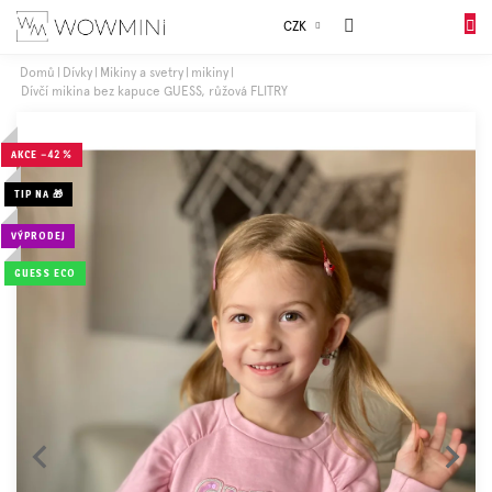
Přejít
Sales
CZK
na
NÁKUP
obsah
KOŠÍK
Domů
Dívky
Mikiny a svetry
mikiny
Dívčí mikina bez kapuce GUESS, růžová FLITRY
Dívky
AKCE
–42 %
Chlapci
TIP NA 🎁
Celý
VÝPRODEJ
sortiment
GUESS ECO
Obuv
Doplňky
Dárkové
balení