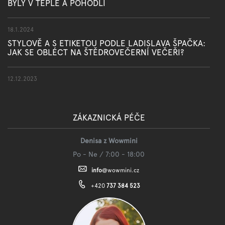
BYLY V TEPLE A POHODLÍ
18.1.2024
STYLOVĚ A S ETIKETOU PODLE LADISLAVA ŠPAČKA:
JAK SE OBLÉCT NA ŠTĚDROVEČERNÍ VEČEŘI?
12.12.2023
ZÁKAZNICKÁ PÉČE
Denisa z Wowmini
Po - Ne / 7:00 - 18:00
info
@
wowmini.cz
+420
737 384 523