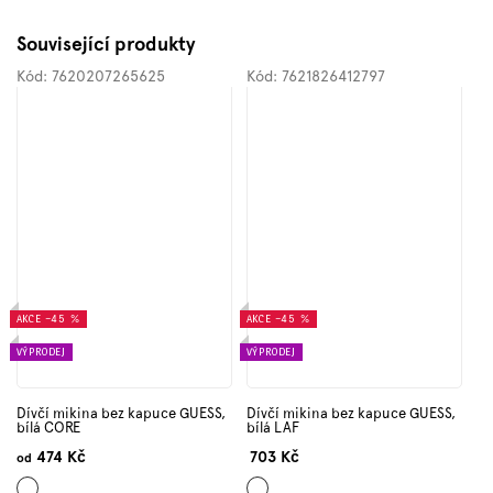
Související produkty
Kód:
7620207265625
Kód:
7621826412797
AKCE
–45 %
AKCE
–45 %
VÝPRODEJ
VÝPRODEJ
Dívčí mikina bez kapuce GUESS,
Dívčí mikina bez kapuce GUESS,
bílá CORE
bílá LAF
474 Kč
703 Kč
od
Bílá
Bílá