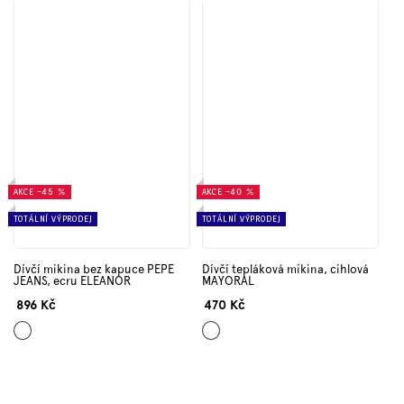
AKCE
–45 %
AKCE
–40 %
TOTÁLNÍ VÝPRODEJ
TOTÁLNÍ VÝPRODEJ
Dívčí mikina bez kapuce PEPE
Dívčí tepláková mikina, cihlová
JEANS, ecru ELEANOR
MAYORAL
896 Kč
470 Kč
Ecru
Cihlová