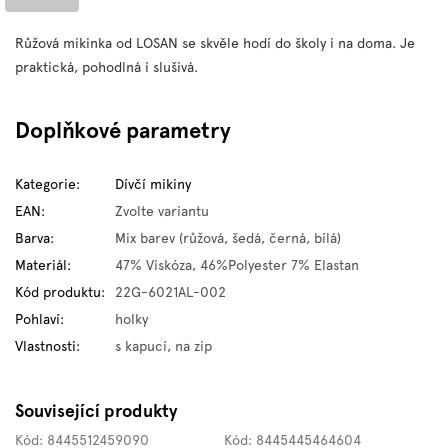
Růžová mikinka od LOSAN se skvěle hodí do školy i na doma. Je
praktická, pohodlná i slušivá.
Doplňkové parametry
Kategorie
:
Dívčí mikiny
EAN
:
Zvolte variantu
Barva
:
Mix barev (růžová, šedá, černá, bílá)
Materiál
:
47% Viskóza, 46%Polyester 7% Elastan
Kód produktu
:
22G-6021AL-002
Pohlaví
:
holky
Vlastnosti
:
s kapucí, na zip
Související produkty
Kód:
8445512459090
Kód:
8445445464604