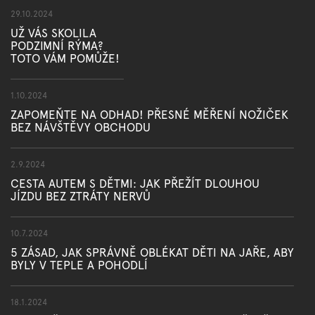
29.10.2024
UŽ VÁS SKOLILA
PODZIMNÍ RÝMA?
TOTO VÁM POMŮŽE!
1.10.2024
ZAPOMEŇTE NA ODHAD! PŘESNÉ MĚŘENÍ NOŽIČEK
BEZ NÁVŠTĚVY OBCHODU
2.9.2024
CESTA AUTEM S DĚTMI: JAK PŘEŽÍT DLOUHOU
JÍZDU BEZ ZTRÁTY NERVŮ
10.7.2024
5 ZÁSAD, JAK SPRÁVNĚ OBLÉKAT DĚTI NA JAŘE, ABY
BYLY V TEPLE A POHODLÍ
18.1.2024