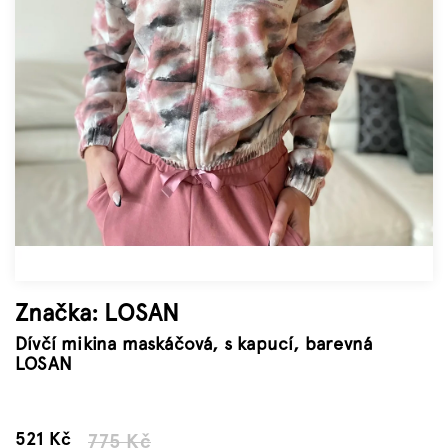
Značky
Měna
(CZK)
Přihlášení
Značka:
LOSAN
Dívčí mikina maskáčová, s kapucí, barevná
LOSAN
–32 %
521 Kč
775 Kč
Měrná