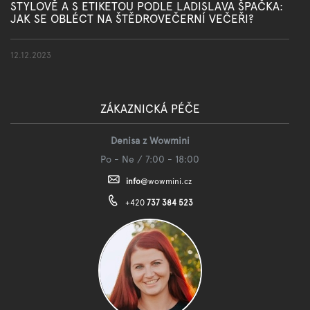
STYLOVĚ A S ETIKETOU PODLE LADISLAVA ŠPAČKA:
JAK SE OBLÉCT NA ŠTĚDROVEČERNÍ VEČEŘI?
12.12.2023
ZÁKAZNICKÁ PÉČE
Denisa z Wowmini
Po - Ne / 7:00 - 18:00
info
@
wowmini.cz
+420
737 384 523