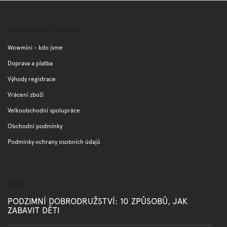
Z
á
p
Informace pro vás
a
t
Wowmini - kdo jsme
í
Doprava a platba
Výhody registrace
Vrácení zboží
Velkoobchodní spolupráce
Obchodní podmínky
Podmínky ochrany osobních údajů
Blog
PODZIMNÍ DOBRODRUŽSTVÍ: 10 ZPŮSOBŮ, JAK
ZABAVIT DĚTI