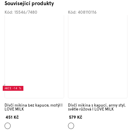
Související produkty
Kód:
15546/7480
Kód:
408110116
AKCE
–14 %
Dívčí mikina bez kapuce, motýl I
Dívčí mikina s kapucí, army styl,
LOVE MILK
světle růžová I LOVE MILK
451 Kč
579 Kč
Starorůžová
Světle
růžová