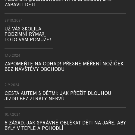
ZABAVIT DĚTI
29.10.2024
UŽ VÁS SKOLILA
PODZIMNÍ RÝMA?
TOTO VÁM POMŮŽE!
1.10.2024
ZAPOMEŇTE NA ODHAD! PŘESNÉ MĚŘENÍ NOŽIČEK
BEZ NÁVŠTĚVY OBCHODU
2.9.2024
CESTA AUTEM S DĚTMI: JAK PŘEŽÍT DLOUHOU
JÍZDU BEZ ZTRÁTY NERVŮ
10.7.2024
5 ZÁSAD, JAK SPRÁVNĚ OBLÉKAT DĚTI NA JAŘE, ABY
BYLY V TEPLE A POHODLÍ