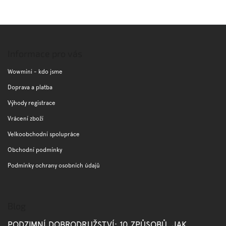
Z
á
p
Informace pro vás
a
t
Wowmini - kdo jsme
í
Doprava a platba
Výhody registrace
Vrácení zboží
Velkoobchodní spolupráce
Obchodní podmínky
Podmínky ochrany osobních údajů
Blog
PODZIMNÍ DOBRODRUŽSTVÍ: 10 ZPŮSOBŮ, JAK