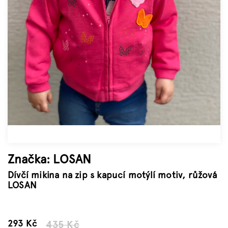
Značky
Měna
(CZK)
Přihlášení
Značka:
LOSAN
Dívčí mikina na zip s kapucí motýlí motiv, růžová
LOSAN
–32 %
293 Kč
435 Kč
Měrná