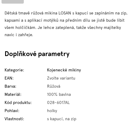
Dětská tmavě růžová mikina LOSAN s kapucí se zapínáním na zip,
kapsami a s aplikací motýlků na předním dílu se jistě bude líbit
všem holčičkám. Je lehce zateplená, takže všechny majitelky
navíc i zahřeje.
Doplňkové parametry
Kategorie
:
Kojenecké mikiny
EAN
:
Zvolte variantu
Barva
:
Růžová
Materiál
:
100% bavlna
Kód produktu
:
028-6017AL
Pohlaví
:
holky
Vlastnosti
:
s kapucí, na zip