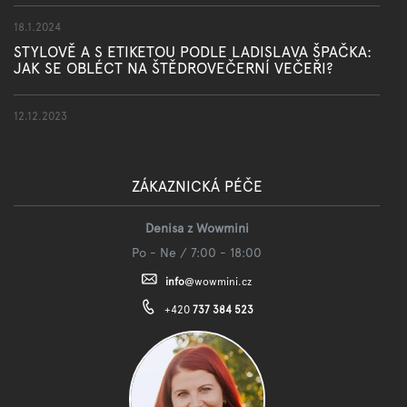
18.1.2024
STYLOVĚ A S ETIKETOU PODLE LADISLAVA ŠPAČKA:
JAK SE OBLÉCT NA ŠTĚDROVEČERNÍ VEČEŘI?
12.12.2023
ZÁKAZNICKÁ PÉČE
Denisa z Wowmini
Po - Ne / 7:00 - 18:00
info
@
wowmini.cz
+420
737 384 523