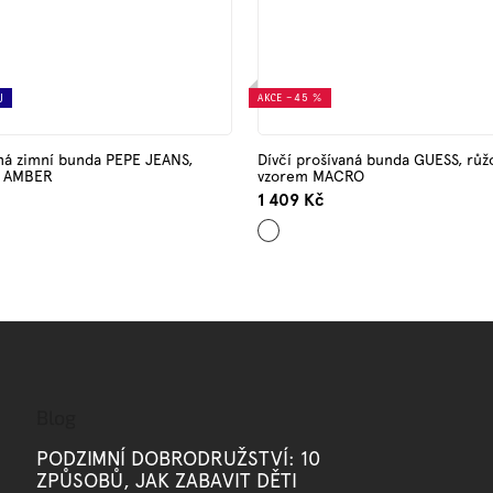
J
AKCE
–45 %
aná zimní bunda PEPE JEANS,
Dívčí prošívaná bunda GUESS, růž
á AMBER
vzorem MACRO
1 409 Kč
Růžová
Blog
PODZIMNÍ DOBRODRUŽSTVÍ: 10
ZPŮSOBŮ, JAK ZABAVIT DĚTI