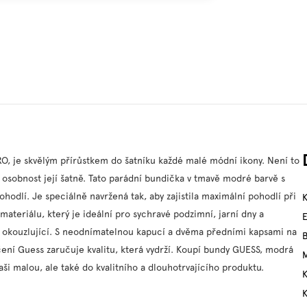
, je skvělým přírůstkem do šatníku každé malé módní ikony. Není to
 osobnost její šatně.
Tato parádní bundička v tmavě modré barvě s
hodlí. Je speciálně navržená tak, aby zajistila maximální pohodlí při
materiálu, který je ideální pro sychravé podzimní, jarní dny a
stě okouzlující. S neodnímatelnou kapucí a dvěma předními kapsami na
ení Guess zaručuje kvalitu, která vydrží. Koupí bundy GUESS, modrá
M
i malou, ale také do kvalitního a dlouhotrvajícího produktu.