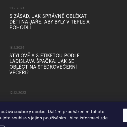
10.7.2024
5 ZÁSAD, JAK SPRÁVNĚ OBLÉKAT
DĚTI NA JAŘE, ABY BYLY V TEPLE A
POHODLÍ
18.1.2024
STYLOVĚ A S ETIKETOU PODLE
LADISLAVA ŠPAČKA: JAK SE
OBLÉCT NA ŠTĚDROVEČERNÍ
VEČEŘI?
12.12.2023
oužívá soubory cookie. Dalším procházením tohoto
jete souhlas s jejich používáním.. Více informací
zde
.
Copyright 2026
WOWMINI
. Všechna práva vyhrazena.