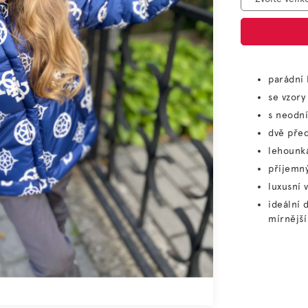
parádní
se vzory
s neodn
dvě před
lehounk
příjemný
luxusní 
ideální 
mírnější