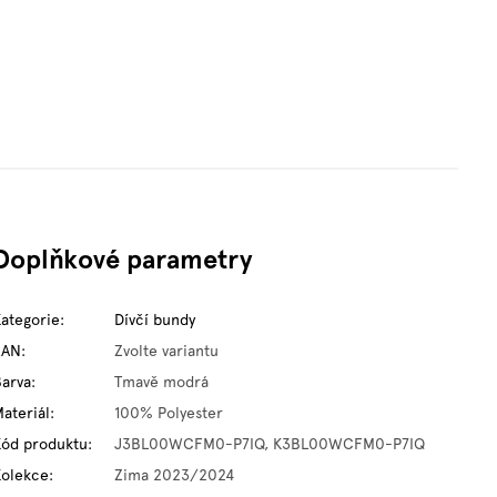
Doplňkové parametry
Kategorie
:
Dívčí bundy
EAN
:
Zvolte variantu
Barva
:
Tmavě modrá
ateriál
:
100% Polyester
Kód produktu
:
J3BL00WCFM0-P7IQ, K3BL00WCFM0-P7IQ
Kolekce
:
Zima 2023/2024