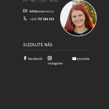
Po - Ne / 7:00 - 18:00
info
@
wowmini.cz
+420
737 384 523
SLEDUJTE NÁS
facebook
youtube
instagram