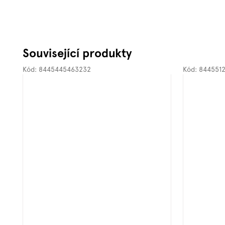
Související produkty
Kód:
8445445463232
Kód:
8445512