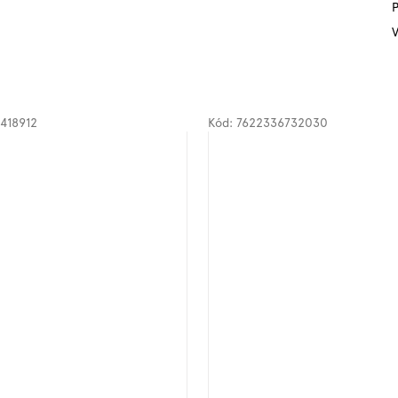
P
V
418912
Kód:
7622336732030