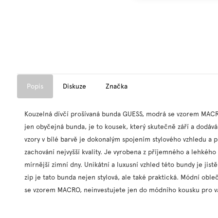
Popis
Diskuze
Značka
Kouzelná dívčí prošívaná bunda GUESS, modrá se vzorem MACRO
jen obyčejná bunda, je to kousek, který skutečně září a dodává
vzory v bílé barvě je dokonalým spojením stylového vzhledu a po
zachování nejvyšší kvality. Je vyrobena z příjemného a lehkého 
mírnější zimní dny.
Unikátní a luxusní vzhled této bundy je ji
zip je tato bunda nejen stylová, ale také praktická.
Módní obleč
se vzorem MACRO, neinvestujete jen do módního kousku pro vaš