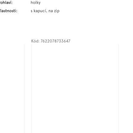
ohlaví
:
holky
lastnosti
:
s kapucí, na zip
Kód:
7622078733647