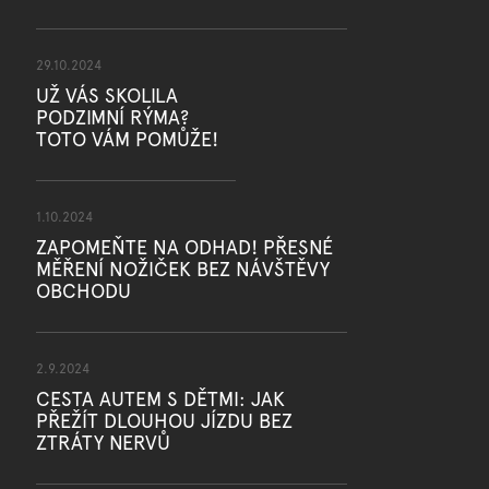
29.10.2024
UŽ VÁS SKOLILA
PODZIMNÍ RÝMA?
TOTO VÁM POMŮŽE!
1.10.2024
ZAPOMEŇTE NA ODHAD! PŘESNÉ
MĚŘENÍ NOŽIČEK BEZ NÁVŠTĚVY
OBCHODU
2.9.2024
CESTA AUTEM S DĚTMI: JAK
PŘEŽÍT DLOUHOU JÍZDU BEZ
ZTRÁTY NERVŮ