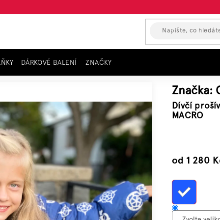
LŇKY
DÁRKOVÉ BALENÍ
ZNAČKY
á bunda GUESS, modrá se vzorem MACRO
Značka:
Dívčí proš
MACRO
–45 %
od
1 280 K