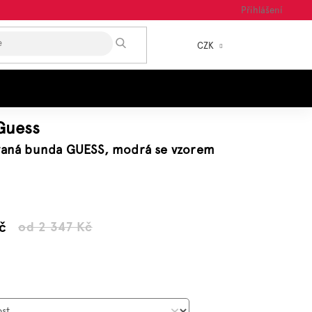
Přihlášení
HLEDAT
CZK
NÁKUP
KOŠÍK
Guess
ívaná bunda GUESS, modrá se vzorem
č
od 2 347 Kč
Měrná
cena: