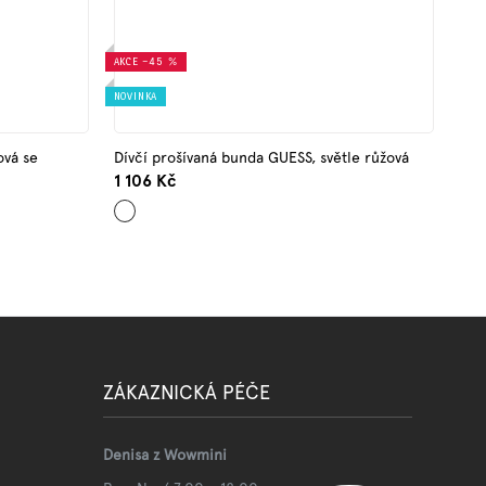
AKCE
–45 %
NOVINKA
ová se
Dívčí prošívaná bunda GUESS, světle růžová
1 106 Kč
Světle
růžová
ZÁKAZNICKÁ PÉČE
Denisa z Wowmini