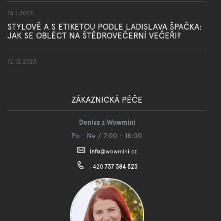
18.1.2024
STYLOVĚ A S ETIKETOU PODLE LADISLAVA ŠPAČKA:
JAK SE OBLÉCT NA ŠTĚDROVEČERNÍ VEČEŘI?
12.12.2023
ZÁKAZNICKÁ PÉČE
Denisa z Wowmini
Po - Ne / 7:00 - 18:00
info
@
wowmini.cz
+420
737 384 523