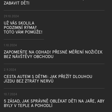
ZABAVIT DĚTI
29.10.2024
UŽ VÁS SKOLILA
PODZIMNÍ RÝMA?
TOTO VÁM POMŮŽE!
1.10.2024
ZAPOMEŇTE NA ODHAD! PŘESNÉ MĚŘENÍ NOŽIČEK
BEZ NÁVŠTĚVY OBCHODU
2.9.2024
CESTA AUTEM S DĚTMI: JAK PŘEŽÍT DLOUHOU
JÍZDU BEZ ZTRÁTY NERVŮ
10.7.2024
5 ZÁSAD, JAK SPRÁVNĚ OBLÉKAT DĚTI NA JAŘE, ABY
BYLY V TEPLE A POHODLÍ