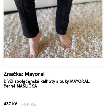
Značky
Měna
(CZK)
Přihlášení
Značka:
Mayoral
Dívčí společenské kalhoty s puky MAYORAL,
černé MAŠLIČKA
–40 %
437 Kč
729 Kč
Měrná