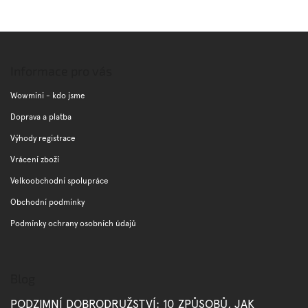
Z
á
p
Informace pro vás
a
t
Wowmini - kdo jsme
í
Doprava a platba
Výhody registrace
Vrácení zboží
Velkoobchodní spolupráce
Obchodní podmínky
Podmínky ochrany osobních údajů
Blog
PODZIMNÍ DOBRODRUŽSTVÍ: 10 ZPŮSOBŮ, JAK