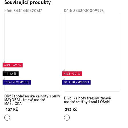
Související produkty
Kód:
8445445420617
Kód:
8433030009996
AKCE
–39 %
TIP NA 🎁
AKCE
–32 %
TOTÁLNÍ VÝPRODEJ
TOTÁLNÍ VÝPRODEJ
Dívčí společenské kalhoty s puky
Dívčí kalhoty treginy, tmavě
MAYORAL, tmavě modré
modré se třpytkami LOSAN
MAŠLIČKA
437 Kč
293 Kč
Tmavě
Tmavě
modrá
modrá