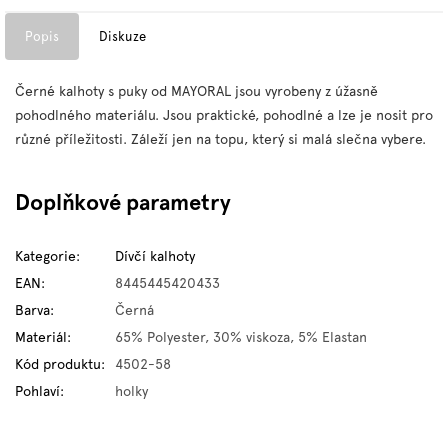
Popis
Diskuze
Černé kalhoty s puky od MAYORAL jsou vyrobeny z úžasně
pohodlného materiálu. Jsou praktické, pohodlné a lze je nosit pro
různé příležitosti. Záleží jen na topu, který si malá slečna vybere.
Doplňkové parametry
Kategorie
:
Dívčí kalhoty
EAN
:
8445445420433
Barva
:
Černá
Materiál
:
65% Polyester, 30% viskoza, 5% Elastan
Kód produktu
:
4502-58
Pohlaví
:
holky